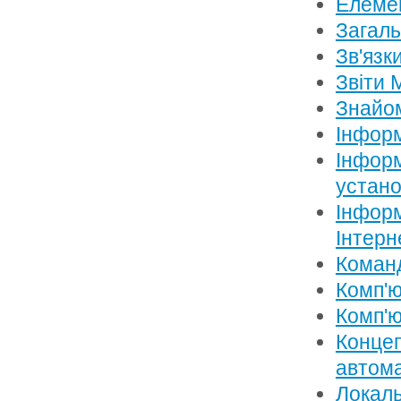
Елемен
Загаль
Зв'язк
Звіти 
Знайом
Інформ
Інформ
устан
Інформ
Інтерн
Коман
Комп'ю
Комп'ю
Концеп
автом
Локаль