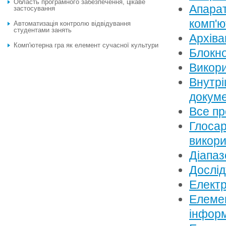
Область програмного забезпечення, цікаве
Апарат
застосування
комп'ю
Автоматизацiя контролю вiдвiдування
студентами занять
Архіва
Комп'ютерна гра як елемент сучасної культури
Блокно
Викори
Внутрі
докуме
Все пр
Глосар
викори
Діапаз
Дослід
Електр
Елемен
інфор