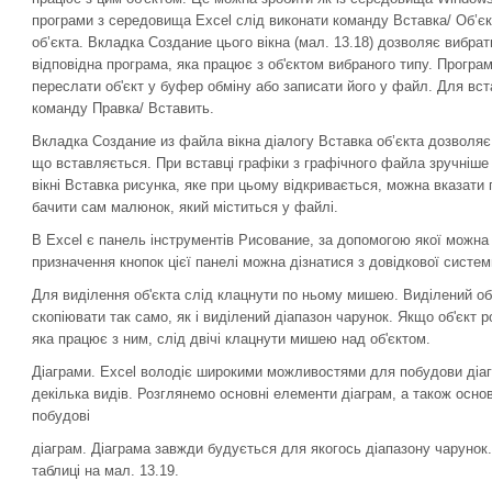
програми з середовища Excel слід виконати команду Вставка/ Об’єк
об’єкта. Вкладка Создание цього вікна (мал. 13.18) дозволяє вибрат
відповідна програма, яка працює з об'єктом вибрано­го типу. Прогр
переслати об'єкт у буфер обміну або записати його у файл. Для вст
команду Правка/ Вставить.
Вкладка Создание из файла вікна діалогу Вставка об’єкта дозволяє 
що вставляється. При вставці графіки з графічного файла зручніше
вікні Вставка рисунка, яке при цьому відкривається, можна вказати
бачити сам малюнок, який міститься у файлі.
В Excel є панель інструментів Рисование, за допомогою якої можн
призначення кнопок цієї панелі можна дізнатися з довідкової систем
Для виділення об'єкта слід клацнути по ньому мишею. Виділений об
скопіювати так само, як і виділений діапазон чарунок. Якщо об'єкт 
яка працює з ним, слід двічі клацнути мишею над об'єктом.
Діаграми. Excel володіє широкими можливостями для побудови діагр
декілька видів. Розглянемо основні елементи діаграм, а також основ
побудові
діаграм. Діаграма завжди будується для якогось діапазону чарунок
таблиці на мал. 13.19.