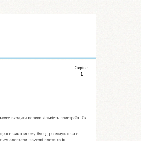
Сторінка
1
оже входити велика кількість пристроїв. Як
іщені в системному блоці, реалізуються в
ься адаптери, звукові плати та ін.