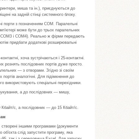
(принтери, миша та ін.), приєднуються до
іщені на задній стінці системного блоку.
вні порти з позначенням СОМ. Паралельні
омп'ютері може бути до трьох паралельних
2, COM3 і COM4). Реально ж фірми передають
 потім придбати додаткові розширювальні
контактні, хоча зустрічаються і 25-контактні.
их рознять послідовних портів дуже прос­то.
­лельних — з отворами. Згідно зі своїм
 портів аналогічні. Для підімкнення до
го викорис­товують спеціальні перехідники.
руку­вання, а до послідовних — мишу,
 Кбайт/с, а послідовних — до 15 Кбайт/с.
рам
и, створені іншими програмами (документи
о об'єкта слід запустити програму, яка
95, так і з середовища Excel. Для запуску