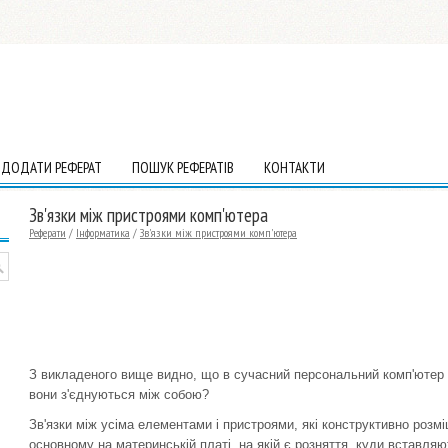
ДОДАТИ РЕФЕРАТ
ПОШУК РЕФЕРАТІВ
КОНТАКТИ
Зв'язки між пристроями комп'ютера
Реферати
/
Інформатика
/
Зв'язки між пристроями комп'ютера
З викладеного вище видно, що в сучасний персональний комп'ютер м
вони з'єднуються між собою?
Зв'язки між усіма елементами і пристроями, які конструктивно розм
основному на материнській платі, на якій є розняття, куди вставляют