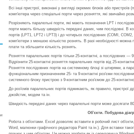
Всі інші пристрої, виконані у вигляді окремих блоків або пристроїв 
комп'ютера через спеціальні порти через розняття, які звичайно розм
Розрізняють паралельні порти, які мають позначення LPT і послідо
порти мають більшу швидкість передачі даних, чим послідовні. В к
портів (LPT1, LPT2 і LPT3) і до чотирьох послідовних (СОМІ, COM
комп'ютери з меншою кількістю рознять. В разі необхідності можна
плати та збіль­шити кількість рознять.
Розняття паралельних портів тільки 25-контактні, а послідовних — 9-
Відрізнити 25-контактні розняття паралельних портів від 25-контактн
Розняття послідовних портів на системному блоці зі штирями, а пара
функціональним призначенням 25- та 9-контактні роз'єми послідовних
системного блоку пристрою з 9-контактним роз'ємом до 25-контактно
До роз'ємів паралельних портів підмикають, як правило, пристрої д
джойстик, модем та ін.
Швидкість передачі даних через паралельні порти може досягати 80
Об'єкти. Побудова діаг
ри
Робота з об'єктами. Excel дозволяє вставити в робочий лист об'єкт
Word, малюнки графічного редактора Paint та ін.). Для вставки таког
працює з цим об'єктом. Це можна зробити як із середовища Windows-