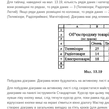
Для таблиці, наведеної на мал. 13.19, кількість рядів даних і катего
вони розміщені по рядках, то рядів даних — 3 (Телевізори, Радіопри
Лютий). Якщо ряди даних розміщені по колонках, то рядів даних — 2
(Телевізори, Радіоприймачі, Магнітофони). Діаграма має ряд елементі
Побудова діаграми. Діаграма може будуватись на активному листі а
Для побудови діаграми на активному листі слід скористатися майс
диаграмм на панелі інструментів Стан­дартная. Курсор при цьому пе
нувши ліву кнопку миші, слід тягнути курсор доти, поки рамка під ді
відпусканні кнопки миші на екрані з'явить­ся вікно діалогу Мастер 
створює діаграму в загальному випадку за п'ять кроків (для деяких т