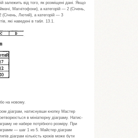
рій залежить від того, як розміщені дані. Якщо
ймачі, Магнітофони), а категорій — 2 (Січень,
 (Січень, Лютий), а категорій — 3
в, які наведені в табл. 13.1.
бо на новому.
тром діаграм, натиснувши кнопку Мастер
ретворюється в мініатюрну діаграму. Натис­
аграму не набере потрібного розміру. При
диаграмм — шаг 1 из 5. Майстер діаграм
ипів діаграм кількість кроків може бути