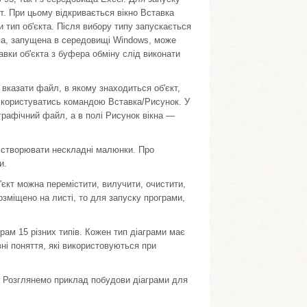
т. При цьому відкривається вікно Вставка
и тип об'єкта. Після вибору типу запускається
ама, запущена в середовищі Windows, може
авки об'єкта з буфера обміну слід виконати
вказати файл, в якому знаходиться об'єкт,
 користуватись командою Вставка/Ри­сунок. У
 графічний файл, а в полі Рисунок вікна —
а створювати нескладні малюнки. Про
и.
'єкт можна перемістити, вилучити, очистити,
розміщено на листі, то для запуску програми,
ам 15 різних типів. Кожен тип діаграми має
ні поняття, які використовуються при
. Розглянемо приклад побудови діаграми для