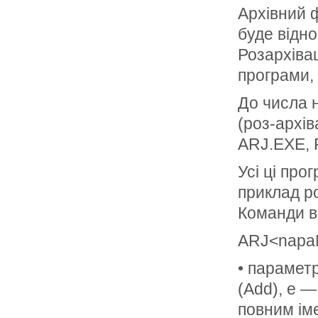
Архівний ф
буде відно
Розархівац
програми,
До числа 
(роз-архів
ARJ.EXE,
Усі ці пр
приклад р
Команди в
ARJ<napaMe
• парамет
(Add), е —
повним іме