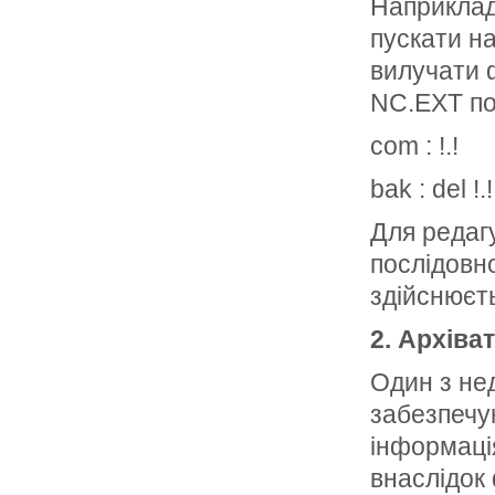
Наприклад,
пускати н
вилучати 
NC.EXT по
com : !.!
bak : del !.!
Для редаг
послідовно
здійснюєть
2. Архіва
Один з нед
забезпечу
інформаці
внаслідок 