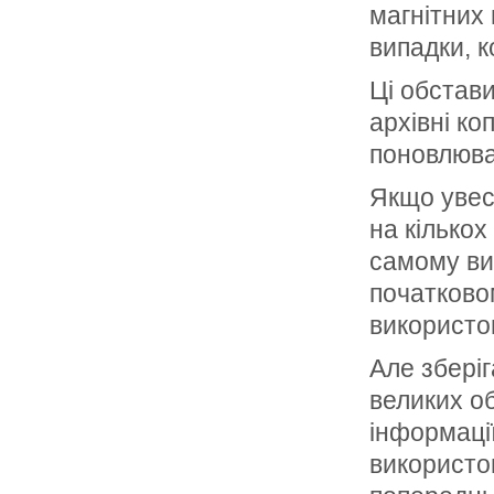
магнітних 
випадки, 
Ці обстав
архівні ко
поновлюва
Якщо увес
на кількох
самому виг
початково
використо
Але зберіг
великих об
інформаці
використо