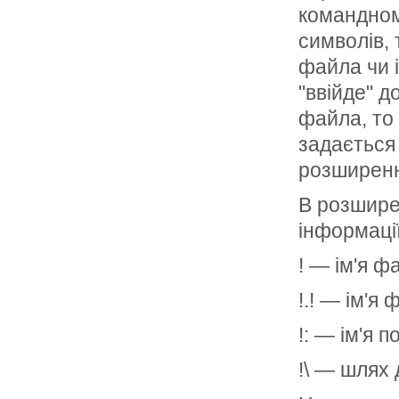
командном
символів, 
файла чи і
"ввійде" д
файла, то
задається
розширенн
В розшире
інформа­ці
! — ім'я 
!.! — ім'я
!: — ім'я 
!\ — шлях 