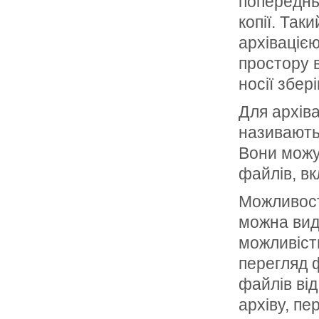
попередньо
копії. Так
архівацією
простору 
носії збер
Для архіва
називають
Вони можут
файлів, вк
Можливості
можна виді
можливість
перегляд ф
файлів від
архіву, пер