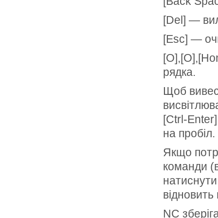
[Back Spa
[Del] — в
[Esc] — о
[О],[О],[
рядка.
Щоб вивес
висвітлюв
[Ctrl-Ente
на пробіл.
Якщо потр
команди (в
натиснути 
відновить 
NC зберіг