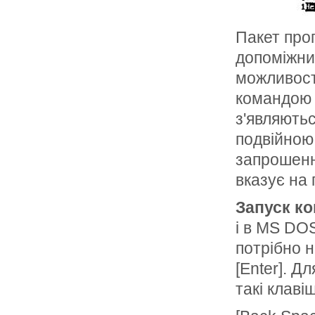
Пакет про
допоміжни
можливост
командою 
з'являютьс
подвій­но
запрошенн
вказує на
Запуск к
і в MS DO
потрібно н
[Enter]. Д
такі клавіш