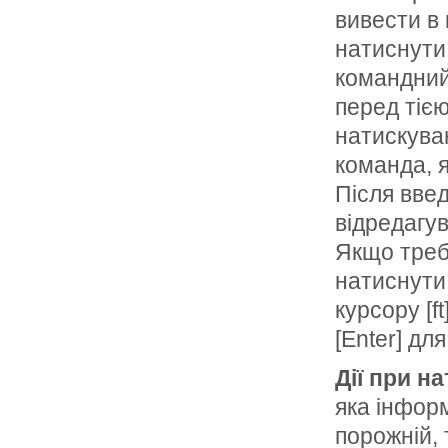
вивести в
натиснути 
командний
перед тіє
натискуван
команда, я
Після вве
відредагув
Якщо треб
натиснути 
курсору [f
[Enter] для
Дії при на
яка інфор
порожній, 