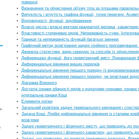
поверхні
Визначення та обчислення об’єму тіла за площами паралельни
Випуклість і вгнутість графіка функції, точки перегину. Асимп
Відповідності, функції, відображення
Власні числа і власні вектори квадратної матриці, характери
Властивості степеневих рядів. Неперервність суми. Інтегрув
Границя та неперервність функцій багатьох змінних
Графічний метод розв’язання задачі лінійного програмування.
Джерела статистики, види середніх та способи їх обчислення
Диференціал функції, його геометричний зміст. Лінеаризація 
Диференціальні рівняння вищих порядків
Диференціальні рівняння першого порядку (з відокремлюваними
Диференціальні рівняння першого порядку, не розв’язані відн
Діаграма Вороного
Достатні ознаки збіжності рядів з додатніми членами: ознаки
інтегральна ознаки Коші
Елементи логіки
Загальний розв'язок задачі термінального керування і спост
ть
Задача Коші. Лінійні диференціальні рівняння із сталими кое
розв’язки
Задачі геометричного і фізичного змісту, що приводить до по
е
Задачі геометричного і фізичного характеру, що приводять д
Задачі, що приводять до поняття означеного інтеграла. Фор