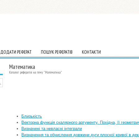
ДОДАТИ РЕФЕРАТ
ПОШУК РЕФЕРАТІВ
КОНТАКТИ
Математика
Каталог рефератів на тему "Математика"
Близькість
Векторна функція скалярного аргументу. Похідна, її геометрич
Визначені та невласні інтеграли
Визначення та обчислення довжини дуги плоскої кривої в де