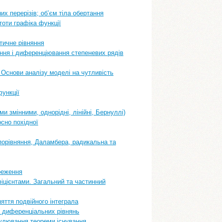
х перерізів; об’єм тіла обертання
тоти графіка функції
стичне рівняння
ання і диференціювання степеневих рядів
 Основи аналізу моделі на чутливість
функції
 змінними, однорідні, лінійні, Бернуллі)
осно похідної
 порівняння, Даламбера, радикальна та
ереження
фіцієнтами. Загальний та частинний
няття подвійного інтеграла
о диференціальних рівнянь
мулювання теореми існування