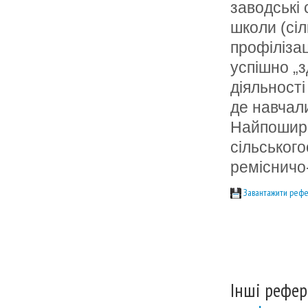
заводські 
школи (сіл
профілізац
успішно „з
діяльност
де навчали
Найпошире
сільського
ремісничо-
Завантажити рефе
Інші рефер