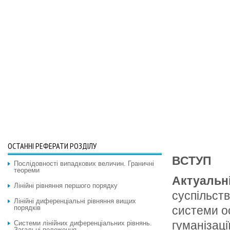
ОСТАННІ РЕФЕРАТИ РОЗДІЛУ
ВСТУП
Послідовності випадкових величин. Граничні
теореми
Актуальн
Лінійні рівняння першого порядку
суспільств
Лінійні диференціальні рівняння вищих
порядків
системи ос
гуманізаці
Системи лінійних диференціальних рівнянь.
Загальні положення