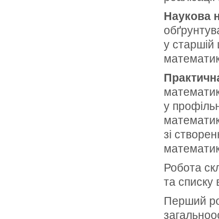
Наукова н
обґрунтув
у старшій
математик
Практична
математик
у профіль
математики
зі створен
математик
Робота скл
та списку
Перший ро
загальноос