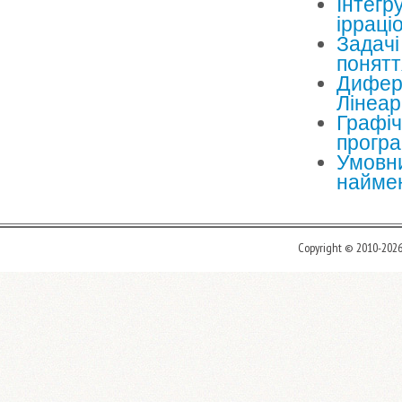
Інтегр
ірраці
Задачі
понятт
Дифере
Лінеар
Графіч
програ
Умовни
найме
Copyright © 2010-202