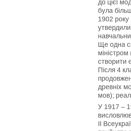
до цієї мо
була більш
1902 року
утвердилис
навчальних
Ще одна сп
міністром 
створити 
Після 4 кл
продовжен
древніх мо
мов); реа
У 1917 – 1
висловлюв
ІІ Всеукра