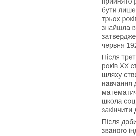
прийнято 
бути лише 
трьох рокі
знайшла в
затвердже
червня 192
Після трет
років ХХ с
шляху ств
навчання 
математич
школа соц
закінчити 
Після доб
званого і