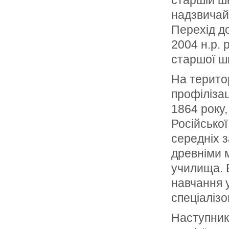
старшій ш
надзвичай
Перехід д
2004 н.р. 
старшої ш
На терито
профілізац
1864 року,
Російської
середніх з
древніми 
училища. 
навчання у
спеціалізо
Наступники