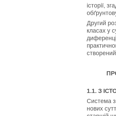
історії, з
обґрунтову
Другий ро
класах у 
диференці
практичног
створений
ПР
1.1. З І
Система за
нових сут