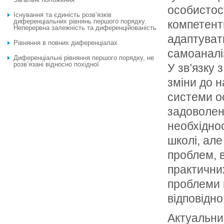
особистост
Існування та єдиність розв’язків
диференціальних рівнянь першого порядку.
компетент
Неперервна залежність та диференційованість
адаптуват
Рівняння в повних диференціалах
самоаналіз
Диференціальні рівняння першого порядку, не
розв’язані відносно похідної
У зв’язку 
зміни до 
системи ос
задоволенн
необхідно
школі, але
проблем, 
практични
проблеми 
відповідно
Актуальним