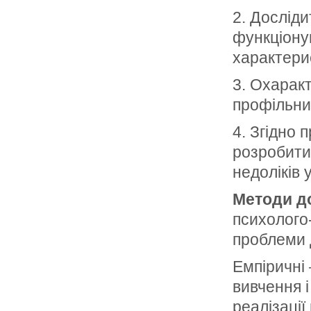
2. Досліди
функціону
характери
3. Охарак
профільних
4. Згідно
розробити
недоліків 
Методи д
психолого-
проблеми 
Емпіричні 
вивчення і
реалізації