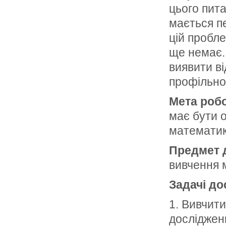
цього пит
мається пе
цій пробле
ще немає.
виявити в
профільно
Мета робо
має бути 
математик
Предмет 
вивчення 
Задачі до
1. Вивчит
досліджен