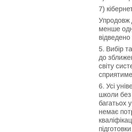
7) кіберне
Упродовж 
менше одно
відведено 
5. Вибір т
до зближе
світу сист
сприятиме 
6. Усі уні
школи без 
багатьох у
немає потр
кваліфікац
підготовки