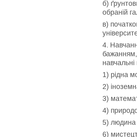
б) ґрунто
обраній г
в) початк
університе
4. Навчанн
бажанням,
навчальні 
1) рідна м
2) іноземн
3) матема
4) природ
5) людина 
6) мистец