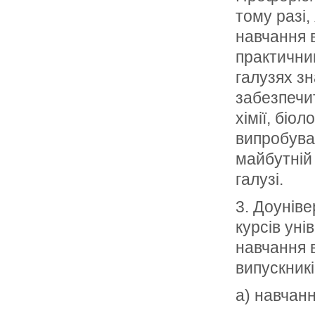
тому разі
навчання в
практични
галузях зн
забезпечит
хімії, біо
випробува
майбутній
галузі.
3. Доунів
курсів уні
навчання в
випускникі
а) навчанн