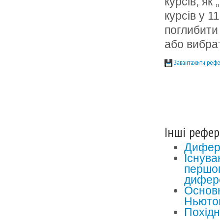
курсів, як 
курсів у 1
поглибити 
або вибрат
Завантажити рефе
Інші рефер
Дифере
Існува
першог
дифере
Основн
Ньюто
Похідн