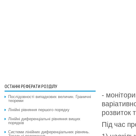
ОСТАННІ РЕФЕРАТИ РОЗДІЛУ
- монітори
Послідовності випадкових величин. Граничні
теореми
варіативн
Лінійні рівняння першого порядку
розвиток т
Лінійні диференціальні рівняння вищих
порядків
Під час пр
Системи лінійних диференціальних рівнянь.
Загальні положення