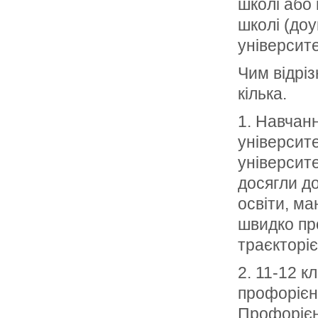
школі або 
школі (доу
університе
Чим відріз
кілька.
1. Навчанн
університ
університе
досягли д
освіти, ма
швидко пр
траєкторі
2. 11-12 к
профорієнт
Профорієн