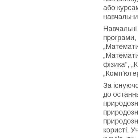
або курса
навчальни
Навчальні 
програми, 
„Математи
„Математи
фізика”, „
„Комп’ютер
За існуючо
до останн
природозн
природозна
природозн
користі. 