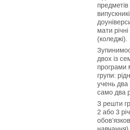
предметів 
випускникі
доуніверси
мати річні
(коледжі).
Зупинимос
двох із се
програми м
групи: рід
учень два 
само два р
З решти гр
2 або 3 рі
обов’язков
навчання),