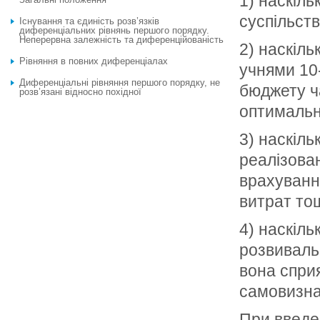
1) наскіл
суспільств
Існування та єдиність розв’язків
диференціальних рівнянь першого порядку.
Неперервна залежність та диференційованість
2) наскіль
Рівняння в повних диференціалах
учнями 10-
Диференціальні рівняння першого порядку, не
бюджету ча
розв’язані відносно похідної
оптимальн
3) наскіль
реалізова
врахування
витрат то
4) наскіль
розвивальн
вона спри
самовизнач
При введен