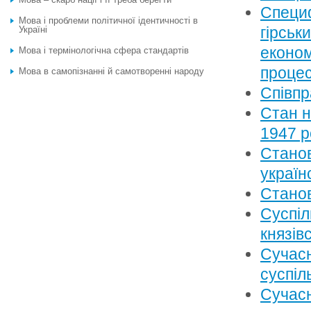
Специф
Мова і проблеми політичної ідентичності в
гірськ
Україні
економ
Мова і термінологічна сфера стандартів
процес
Мова в самопізнанні й самотворенні народу
Співпр
Стан н
1947 р
Станов
україн
Станов
Суспіл
князів
Сучасн
суспіл
Сучасн