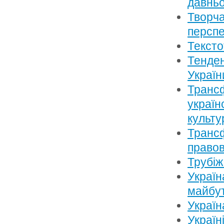
давньо
Творча
перспе
Тексто
Тенден
Україн
Трансф
україн
культу
Трансф
правов
Трубіж
Україн
майбу
Україн
Україн