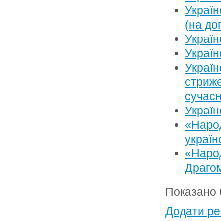
Україн
(на до
Україн
Україн
Україн
стриже
сучасн
Україн
«Народ
україн
«Народ
Драго
Показано 6
Додати ре