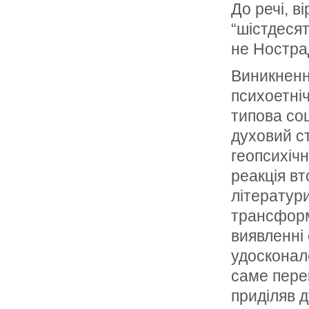
До речі, в
“шістдесят
не Ностр
Виникнення
психоетніч
типова со
духовий с
геопсихіч
реакція вт
літератури
трансформа
виявленні
удосконале
саме пере
приділяв 