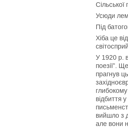
Сільської 
Усюди лем
Під батог
Хіба це ві
світоспри
У 1920 р.
поезії”. Щ
прагнув ц
західноєвр
глибокому
відбиття 
письменств
вийшло з д
але вони н