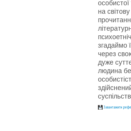
особистої 
на світову
прочитанн
літератур
психоетні
згадаймо ї
через свою
дуже сутт
людина бе
особистіс
здійснени
суспільств
Завантажити рефе