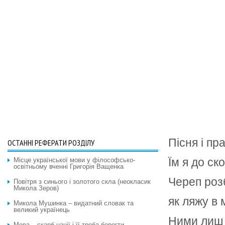
Пісня і пра
ОСТАННІ РЕФЕРАТИ РОЗДІЛУ
Їм я до ск
Місце української мови у філософсько-
освітньому вченні Григорія Ващенка
Череп роз
Повітря з синього і золотого скла (неокласик
Микола Зеров)
як ляжу в 
Микола Мушинка – видатний словак та
великий українець
Ними лиш 
Мова – скарб нації і її треба берегти