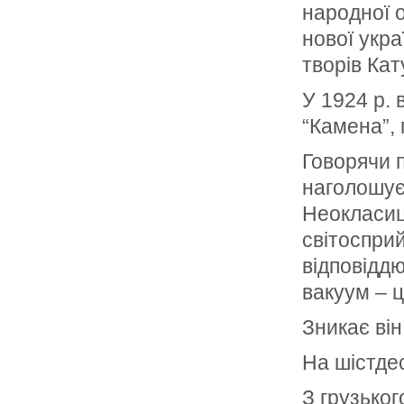
народної 
нової укра
творів Кат
У 1924 р. 
“Камена”, 
Говорячи п
наголошуєм
Неокласиц
світоспри
відповідд
вакуум – ц
Зникає він
На шістде
З грузьког