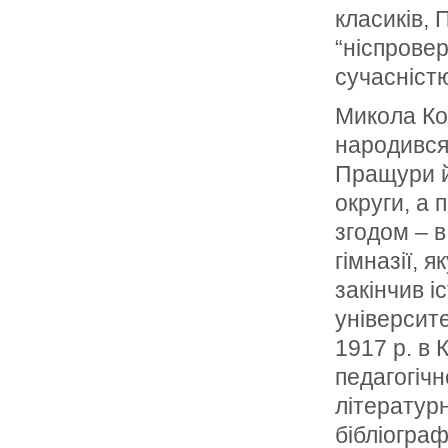
класиків, 
“ніспрове
сучасніст
Микола Ко
народився 
Пращури йо
округи, а 
згодом – в
гімназії, 
закінчив і
університе
1917 р. в 
педагогіч
літературн
бібліограф