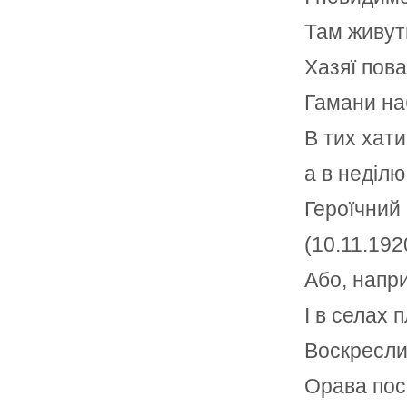
Там живут
Хазяї поваж
Гамани наб
В тих хати
а в неділ
Героїчний 
(10.11.192
Або, напри
І в селах п
Воскресли 
Орава пос