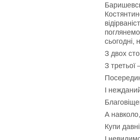
Баришевськ
Костянтин
відірваніс
поглянемо 
сьогодні, 
З двох сто
З третьої 
Посередин
І нежданий
Благовіще
А навколо,
Купи давні
І невидим