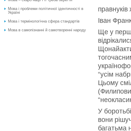
правнуків 
Мова і проблеми політичної ідентичності в
Україні
Іван Фран
Мова і термінологічна сфера стандартів
Мова в самопізнанні й самотворенні народу
Ще у перші
відрікали
Щонайакти
тогочасни
українофо
“усім наб
Цьому смі
(Филипови
“неокласик
У боротьб
вони рішу
багатьма н