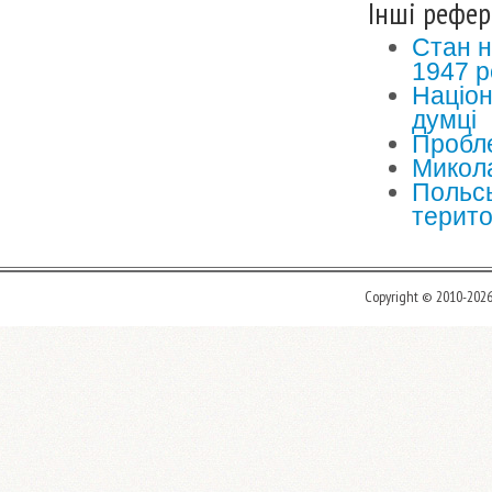
Інші рефер
Стан н
1947 р
Націон
думці
Пробле
Микола
Польсь
терито
Copyright © 2010-202