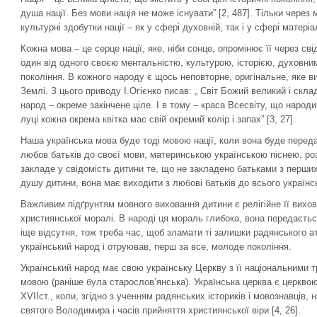
душа нації. Без мови нація не може існувати” [2, 487]. Тільки через
культурні здобутки нації – як у сфері духовній, так і у сфері матеріа
Кожна мова – це серце нації, яке, ніби сонце, опромінює її через св
один від одного своєю ментальністю, культурою, історією, духовни
покоління. В кожного народу є щось неповторне, оригінальне, яке 
Землі. З цього приводу І.Огієнко писав: „ Світ Божий великий і скла
народ – окреме закінчене ціле. І в тому – краса Всесвіту, що народ
луці кожна окрема квітка має свій окремий колір і запах” [3, 27].
Наша українська мова буде тоді мовою нації, коли вона буде пере
любов батьків до своєї мови, материнською українською піснею, ро
закладе у свідомість дитини те, що не закладено батьками з перших
душу дитини, вона має виходити з любові батьків до всього українс
Важливим підґрунтям мовного виховання дитини є релігійне її вихо
християнської моралі. В народі ця мораль глибока, вона передається
іще відсутня, тож треба час, щоб зламати ті залишки радянського а
український народ і отруював, перш за все, молоде покоління.
Український народ має свою українську Церкву з її національними т
мовою (раніше була старослов’янська). Українська церква є церквою
XVIIст., коли, згідно з ученням радянських істориків і мовознавців, н
святого Володимира і часів прийняття християнської віри [4, 26].