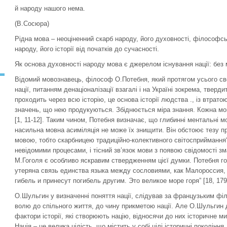
й народу нашого нема.
(В.Сосюра)
Рідна мова – неоціненний скарб народу, його духовності, філософсь
народу, його історії від початків до сучасності.
Як основа духовності народу мова є джерелом існування нації: без мо
Відомий мовознавець, філософ О.Потебня, який протягом усього сво
нації, питанням денаціоналізації взагалі і на Україні зокрема, тверд
проходить через всю історію, це основа історії людства ., із втратою 
значень, що нею продукуються. Збіднюється міра знання. Кожна мов
[1, 11-12]. Таким чином, Потебня визначає, що глибинні ментальні мо
насильна мовна асиміляція не може їх знищити. Він обстоює тезу пр
мовою, тобто скарбницею традиційно-колективного світосприймання“ 
невідомими процесами, і тісний зв’язок мови з появою свідомості 
М.Гоголя є особливо яскравим ствердженням цієї думки. Потебня гов
утеряна связь единства языка между сословиями, как Малороссия,
гибель и принесут погибель другим. Это великое море горя” [18, 179 
О.Шульгин у визначенні поняття нації, слідував за французьким фі
волю до спільного життя, до чину прикметою нації. Але О.Шульгин д
фактори історії, які створюють націю, відносячи до них історичне ми
Нація – це велика цілість, що містить у собі цілі історичні поколін