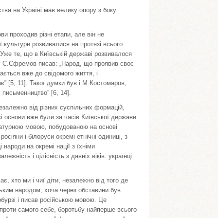
ства на Україні мав велику опору з боку
ви проходив різні етапи, але він не
ої культури розвивалися на протязі всього
. Уже те, що в Київській державі розвивалося
ду С.Єфремов писав: „Народ, що проявив своє
ється вже до свідомого життя, і
” [5, 11]. Такої думки був і М.Костомаров,
письменництво” [6, 14].
 незалежно від різних суспільних формацій,
кі основи вже були за часів Київської держави
ратурною мовою, побудованою на основі
росіяни і білоруси окремі етнічні одиниці, з
народи на окремі нації з їхніми
жність і цілісність з давніх віків: українці
є, хто ми і чиї діти, незалежно від того де
ьким народом, хоча через обставини був
бурзі і писав російською мовою. Це
і проти самого себе, боротьбу найперше всього