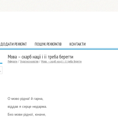
ДОДАТИ РЕФЕРАТ
ПОШУК РЕФЕРАТІВ
КОНТАКТИ
Мова – скарб нації і її треба берегти
Реферати
/
Українознавство
/
Мова – скарб нації і її треба берегти
О мово рідна! й гарна,
віддав я серце недарма.
Без мови рідної, юначе,