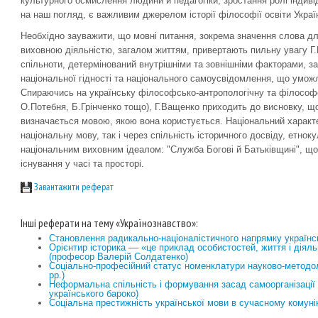
культурного осмислення людини й педагогіки, зростання ролі індиві
на наш погляд, є важливим джерелом історії філософії освіти Украї
Необхідно зауважити, що мовні питання, зокрема значення слова для 
виховною діяльністю, загалом життям, привертають пильну увагу Г.
спільноти, детермінований внутрішніми та зовнішніми факторами, з
національної гідності та національного самоусвідомлення, що умож
Спираючись на українську філософсько-антропологічну та філософс
О.Потебня, Б.Грінченко тощо), Г.Ващенко приходить до висновку, що
визначається мовою, якою вона користується. Національний характ
національну мову, так і через спільність історичного досвіду, етноку
національним виховним ідеалом: "Служба Богові й Батьківщині", що
існування у часі та просторі.
Завантажити реферат
Інші реферати на тему «Українознавство»:
Становлення радикально-націоналістичного напрямку українсь
Орієнтир історика –– «це приклад особистостей, життя і діял
(професор Валерій Солдатенко)
Соціально-професійний статус номенклатури науково-методол
рр.)
Неформальна спільність і формування засад самоорганізації с
українського бароко)
Соціальна престижність української мови в сучасному комуні