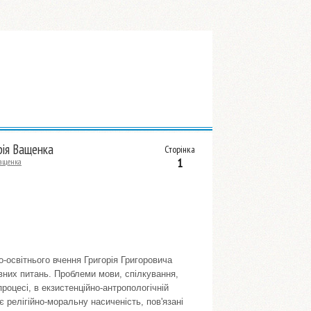
орія Ващенка
Сторінка
1
Ващенка
освітнього вчення Григорія Григоровича
вних питань. Проблеми мови, спілкування,
роцесі, в екзистенційно-антропологічній
 релігійно-моральну насиченість, пов'язані