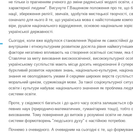
не тільки із прагненням ученого до зміни радянської моделі освіти, 
характерної людини". Висунуте Г.Ващенком положення про те, що б
нації, збереження релігії, звичаїв, здобутків мистецької творчості, с
означало для нього й те, що українська мова є найістотнішим комп
віри, рушієм національного відродження, основою національне зоріє
української державності.
Сьогодні, коли вже відбулося становлення України як самостійної д
внутрішнім і етнокультурним розвитком досягла рівня наймогутніших 
фактори негативно впливають на створення освітньої системи, яка 
Ставлячи за мету виховання високоосвіченої, висококультурної особи
українському суспільстві мають місце досить неоднозначні й супере
бурхливий розвиток наукових знань, національно-культурне, націона
знання не оволодівають умами й серцями широких верств суспільств
моральний цинізм, суржикізація мови. За такої соціокупьтурної ситу
освіти і культури набуває національного значення як проблема людян
системи освіти.
Проте, у свідомості багатьох і до цього часу освіта залишається с
певних наук (природничо-математичних, гуманітарних тощо), тобто 
вихованням. Тому повернення до витоків у розумінні освіти не лише я
системи формотворень "людського духу" є настійною потребою.
Почнемо з очевидного. А очевидним на сьогодні є те, що формуван