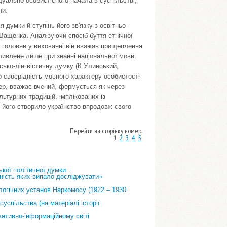
дуально-особистісного начала в суспільстві,
ни.
думки й ступінь його зв'язку з освітньо-
Ващенка. Аналізуючи спосіб буття етнічної
а головне у вихованні він вважав прищеплення
ливлене лише при знанні національної мови.
ько-лінгвістичну думку (К.Ушинський,
 своєрідність мовного характеру особистості
ер, вважає вчений, формується як через
льтурних традицій, імплікованих із
 його створило українство впродовж свого
Перейти на сторінку номер:
1
2
3
4
5
кої політичної думки
ьність яких випало досліджувати»
огічних установ Наркомосу (1922 – 1930
успільства (на матеріалі історії
кативно-інформаційному світі