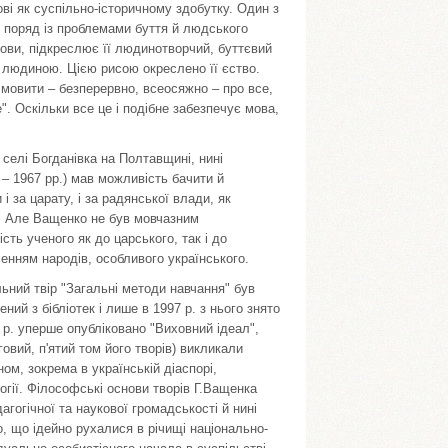
і як суспільно-історичному здобутку. Один з
 поряд із проблемами буття й людського
мови, підкреслює її людинотворчий, буттєвий
ї людиною. Цією рисою окреслено її єство.
мовити – безперервно, всеосяжно – про все,
". Оскільки все це і подібне забезпечує мова,
селі Богданівка на Полтавщині, нині
 – 1967 рр.) мав можливість бачити й
 за царату, і за радянської влади, як
. Але Ващенко не був мовчазним
сть ученого як до царського, так і до
ленням народів, особливого українського.
льний твір "Загальні методи навчання" був
ний з бібліотек і лише в 1997 р. з нього знято
94 р. уперше опубліковано "Виховний ідеал",
говий, п'ятий том його творів) викликали
ном, зокрема в українській діаспорі,
огії. Філософські основи творів Г.Ващенка
огічної та наукової громадськості й нині
, що ідейно рухалися в річищі національно-