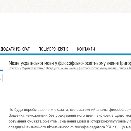
ДОДАТИ РЕФЕРАТ
ПОШУК РЕФЕРАТІВ
КОНТАКТИ
Місце української мови у філософсько-освітньому вченні Григ
Реферати
/
Українознавство
/
Місце української мови у філософсько-освітньому вченні Григорія 
Не буде перебільшенням сказати, що системний аналіз філософсько-
Ващенка неможливий без урахування його ідей і висновків щодо мо
розуміння суб'єкта об'єктом, значення мови в історико-культурному п
спадщині визначного вітчизняного філософа-педагога ХХ ст., що має