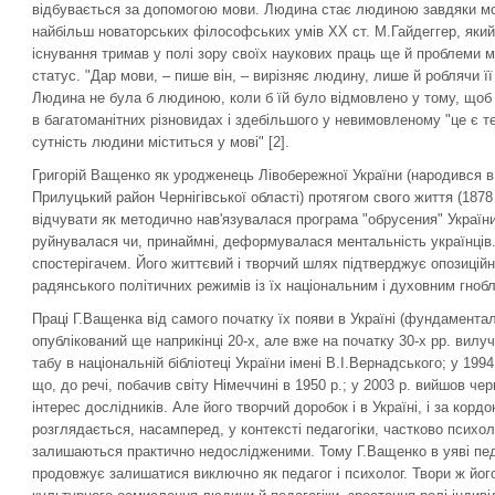
відбувається за допомогою мови. Людина стає людиною завдяки мов
найбільш новаторських філософських умів XX ст. М.Гайдеггер, який
існування тримав у полі зору своїх наукових праць ще й проблеми 
статус. "Дар мови, – пише він, – вирізняє людину, лише й роблячи ї
Людина не була б людиною, коли б їй було відмовлено у тому, щоб 
в багатоманітних різновидах і здебільшого у невимовленому "це є те
сутність людини міститься у мові" [2].
Григорій Ващенко як уродженець Лівобережної України (народився в 
Прилуцький район Чернігівської області) протягом свого життя (1878
відчувати як методично нав'язувалася програма "обрусения" України і
руйнувалася чи, принаймні, деформувалася ментальність українців
спостерігачем. Його життєвий і творчий шлях підтверджує опозиційні
радянського політичних режимів із їх національним і духовним гноб
Праці Г.Ващенка від самого початку їх появи в Україні (фундамента
опублікований ще наприкінці 20-х, але вже на початку 30-х рр. вилуче
табу в національній бібліотеці України імені В.І.Вернадського; у 19
що, до речі, побачив світу Німеччині в 1950 р.; у 2003 р. вийшов чер
інтерес дослідників. Але його творчий доробок і в Україні, і за кордо
розглядається, насамперед, у контексті педагогіки, частково психол
залишаються практично недослідженими. Тому Г.Ващенко в уяві педаг
продовжує залишатися виключно як педагог і психолог. Твори ж його