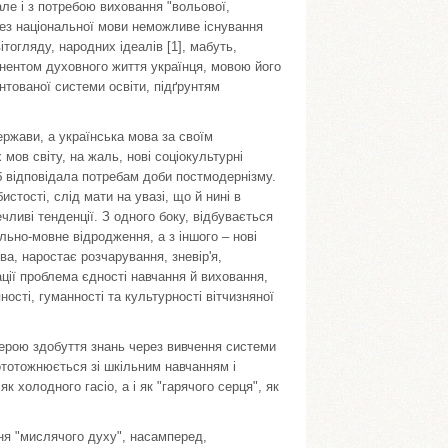
але і з потребою виховання "вольової,
ез національної мови неможливе існування
вітогляду, народних ідеалів [1], мабуть,
онентом духовного життя українця, мовою його
нтованої системи освіти, підґрунтям
ержави, а українська мова за своїм
мов світу, на жаль, нові соціокультурні
б відповідала потребам доби постмодернізму.
стості, слід мати на увазі, що й нині в
чливі тенденції. З одного боку, відбувається
льно-мовне відродження, а з іншого – нові
а, наростає розчарування, зневір'я,
ації проблема єдності навчання й виховання,
ості, гуманності та культурності вітчизняної
ферою здобуття знань через вивчення системи
ототожнюється зі шкільним навчанням і
к холодного гасіо, а і як "гарячого серця", як
ня "мислячого духу", насамперед,