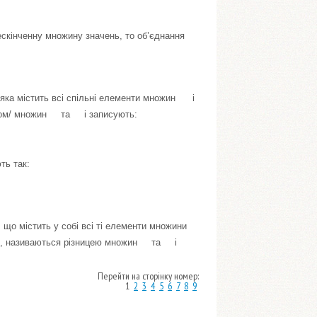
нескінченну множину значень, то об’єднання
 яка містить всі спільні елементи множин
і
ком/ множин
та
і записують:
ть так:
, що містить у собі всі ті елементи множини
ів , називаються різницею множин
та
і
Перейти на сторінку номер:
1
2
3
4
5
6
7
8
9