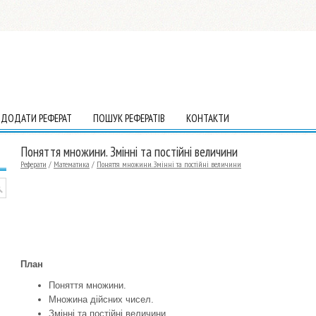
ДОДАТИ РЕФЕРАТ
ПОШУК РЕФЕРАТІВ
КОНТАКТИ
Поняття множини. Змінні та постійні величини
Реферати
/
Математика
/
Поняття множини. Змінні та постійні величини
П
лан
Поняття множини.
Множина дійсних чисел.
Змінні та постійні величини.