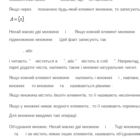
Якщо через
позначено будь-який елемент множини, то записують
.
Нехай маємо дві множини
і
. Якщо кожний елемент множини
підмножиною множини
Цей факт записують так:
, або
і читають: “
міститься в
”, або “
містить в собі
”. Наприклад
парні додатні числа, належить також і множині натуральних чисел.
Якщо кожний елемент множини
належить і множині
і , навпак
множині
то множини
та
називаються рівними :
Якщо множина містить безліч елементів, то її називають нескінченн
Якщо у множині немає жодного елемента , то її називають порожн
Для множини введемо такі операції.
Об’єднання множин. Нехай маємо дві множини
і
. Тоді множин
та
і не містить ніяких інших елементів, називають об’єднанн