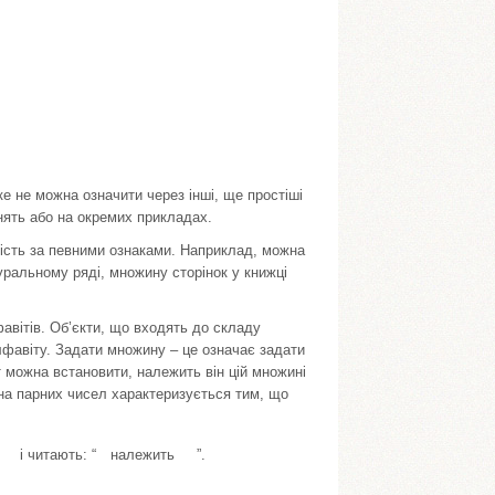
е не можна означити через інші, ще простіші
нять або на окремих прикладах.
ність за певними ознаками. Наприклад, можна
уральному ряді, множину сторінок у книжці
авітів. Об’єкти, що входять до складу
фавіту. Задати множину – це означає задати
т можна встановити, належить він цій множині
на парних чисел характеризується тим, що
і читають: “
належить
”.