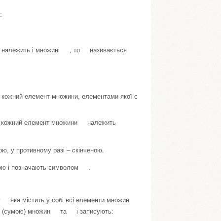
:
належить і множині
, то
називається
, кожний елемент множини, елементами якої є
и, кожний елемент множини
належить
ою, у противному разі – скінченою.
ьою і позначають символом
.
у
яка містить у собі всі елементи множин
ям (сумою) множин
та
і записують: