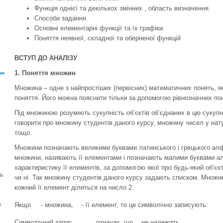
Функція однієї та декількох змінних , область визначення.
Способи задання.
Основні елементарні функції та їх графіки.
Поняття неявної, складної та оберненої функцій
ВСТУП ДО АНАЛІЗУ
1. Поняття множин
Множина – одне з найпростіших (первісних) математичних понять, як
поняття. Його можна пояснити тільки за допомогою рівнозначних по
Під множиною розуміють сукупність об’єктів об’єднаних в цю сукуп
говорити про множину студентів даного курсу, множину чисел у нат
тощо.
Множини позначають великими буквами латинського і грецького алф
множини, називають її елементами і позначають малими буквами ал
характеристику її елементів, за допомогою якої про будь-який об’єк
ть
чи ні. Так множину студентів даного курсу задають списком. Множи
кожний її елемент ділиться на число 2.
е
Якщо
- множина,
- її елемент, то це символічно записують:
Символічний запис
означає, що
не належить