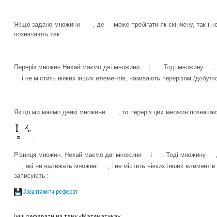
Якщо задано множини
, де
може пробігати як скінчену, так і 
позначають так:
Переріз множин.Нехай маємо дві множини
і
Тоді множину
,
і не містить ніяких інших елементів, називають перерізом /добут
Якщо ми маємо деякі множини
, то переріз цих множин позначаю
.
Різниця множин. Нехай маємо дві множини
і
. Тоді множину
, які не належать множині
, і не містить ніяких інших елемент
записують :
Завантажити реферат
Інші реферати на тему «Математика»: