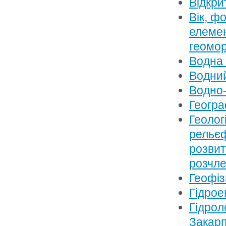
Відкри
Вік, ф
елемен
геомор
Водна 
Водний
Водно-
Геогра
Геолог
рельєф
розвит
розчле
Геофіз
Гідрое
Гідрол
Закарп