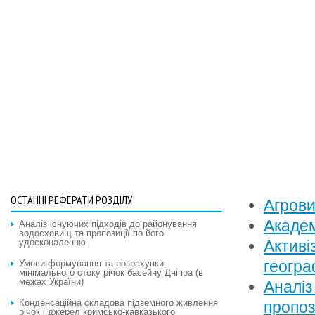
ОСТАННІ РЕФЕРАТИ РОЗДІЛУ
Агрови
Академ
Аналіз існуючих підходів до районування
водосховищ та пропозиції по його
удосконаленню
Активі
геогра
Умови формування та розрахунки
мінімального стоку річок басейну Дніпра (в
межах України)
Аналіз
Конденсаційна складова підземного живлення
пропоз
річок і джерел кримсько-кавказького