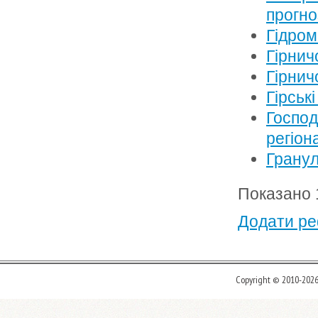
прогно
Гідром
Гірнич
Гірнич
Гірськ
Господ
регіон
Гранул
Показано 1
Додати реф
Copyright © 2010-202