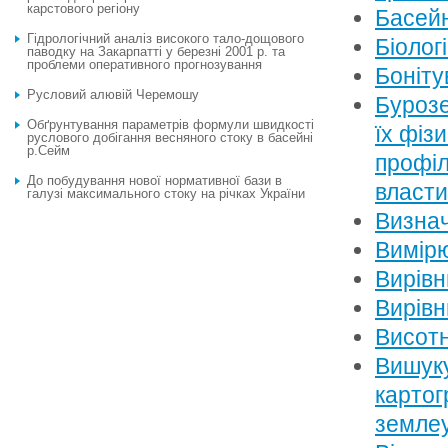
карстового регіону
Басей
Гідрологічний аналіз високого тало-дощового
Біолог
паводку на Закарпатті у березні 2001 р. та
проблеми оперативного прогнозування
Боніту
Русловий алювій Черемошу
Бурозе
Обґрунтування параметрів формули швидкості
їх фіз
руслового добігання весняного стоку в басейні
р.Сейм
профіл
До побудування нової нормативної бази в
власт
галузі максимального стоку на річках України
Визнач
Вимірю
Вирівн
Вирівн
Висотн
Вишуку
картог
землеу