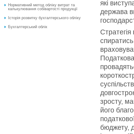
які висту
Нормативний метод обліку витрат та
калькулювання собівартості продукції
держава в
Історія розвитку бухгалтерського обліку
господарст
Бухгалтерський облік
Стратегія 
спиратись
враховуват
Податкова 
провадять
короткостр
суспільст
довгостро
зросту, ма
його благ
податково
бюджету, 