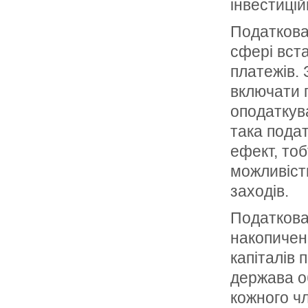
інвестицій
Податкова
сфері вста
платежів. 
включати п
оподаткув
така подат
ефект, тоб
можливіст
заходів.
Податкова
накопичен
капіталів 
держава о
кожного чл