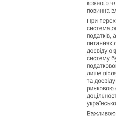
кожного ч
повинна вл
При перехо
система оп
податків, 
питаннях 
досвіду ок
систему бу
податково
лише післ
та досвід
ринковою 
доцільност
українськ
Важливою 