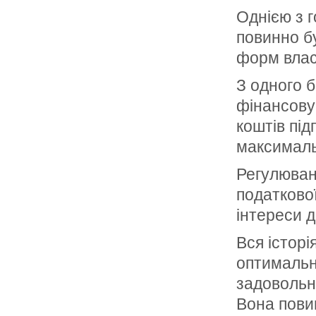
Однією з 
повинно б
форм власн
З одного б
фінансову
коштів пі
максимальн
Регулюван
податкової
інтереси д
Вся історі
оптимальн
задовольн
Вона пови