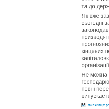
та до дер
Як вже за
сьогодні з
законодавс
призводят
прогнозних
кінцевих п
капіталов
організаці
Не можна 
господарю
певні пер
випускаєть
Завантажити рефе