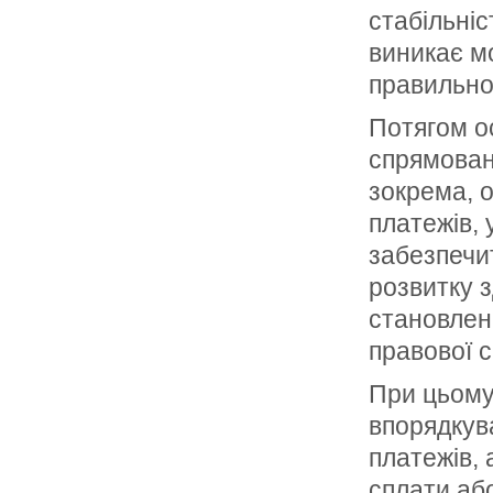
стабільніс
виникає м
правильно
Потягом ос
спрямован
зокрема, о
платежів, 
забезпечи
розвитку з
становленн
правової с
При цьому 
впорядкува
платежів, 
сплати або