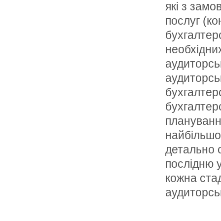
які з зам
послуг (ко
бухгалтерс
необхідних
аудиторськ
аудиторськ
бухгалтер
бухгалтерс
планування
найбільшо
детально о
послідню 
кожна стад
аудиторсь