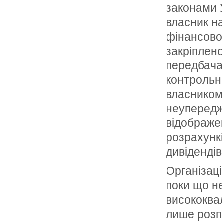
законами У
власник н
фінансово-
закріплено
передбача
контрольн
власником,
неупередж
відображен
розрахункі
дивідендів
Організац
поки що не
висококвал
лише розп