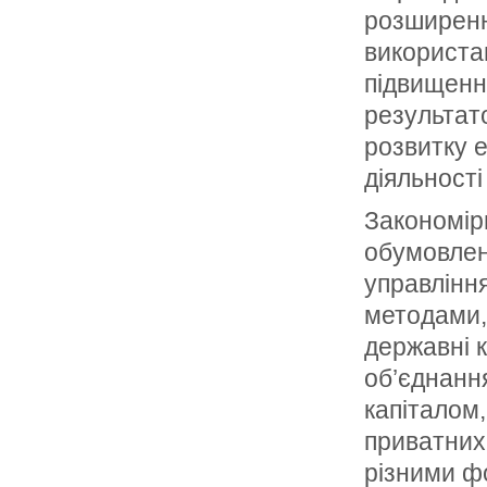
розширенн
використа
підвищення
результат
розвитку 
діяльност
Закономір
обумовлен
управлінн
методами, 
державні к
об’єднанн
капіталом,
приватних 
різними ф