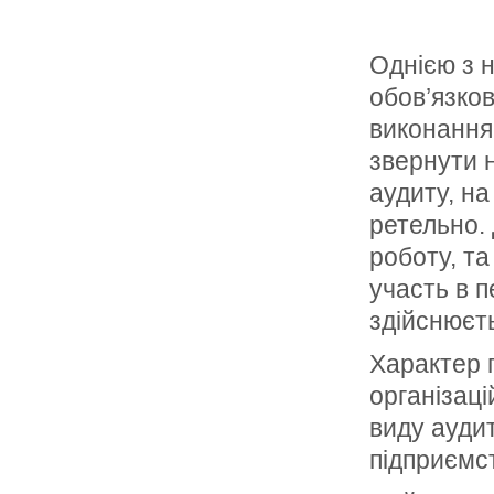
Однією з 
обов’язко
виконання
звернути 
аудиту, на
ретельно.
роботу, та
участь в п
здійснюєт
Характер п
організаці
виду ауди
підприємст