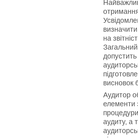
Найважлив
отримання
Усвідомле
визначити 
на звітніс
Загальний 
допустить
аудиторсь
підготовле
висновок 
Аудитор о
елементи 
процедури
аудиту, а
аудиторсь