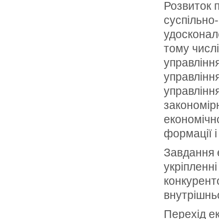
Розвиток п
суспільно
удосконал
тому числі
управлінн
управлінн
управління
закономір
економічн
формації і
Завдання е
укріпленн
конкуренто
внутрішнь
Перехід ек