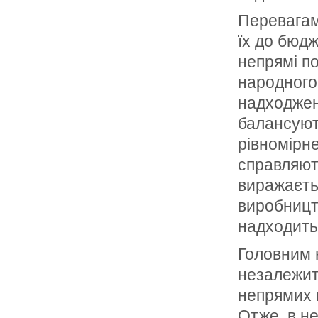
Перевагам
їх до бюд
непрямі п
народного
надходжен
балансуют
рівномірне
справляют
виражаєтьс
виробництв
надходить
Головним н
незалежить
непрямих п
Отже, в н