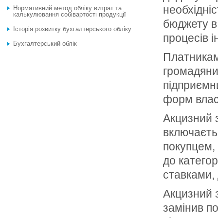
необхідніс
Нормативний метод обліку витрат та
калькулювання собівартості продукції
бюджету в 
Історія розвитку бухгалтерського обліку
процесів і
Бухгалтерський облік
Платникам
громадяни,
підприємни
форм влас
Акцизний з
включаєтьс
покупцем, 
до категор
ставками,
Акцизний з
замінив п