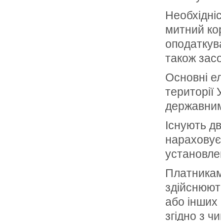
Необхідні
митний кор
оподаткува
також зас
Основні ел
території 
державним
Існують дв
нараховує
установле
Платниками
здійснюют
або інших
згідно з 