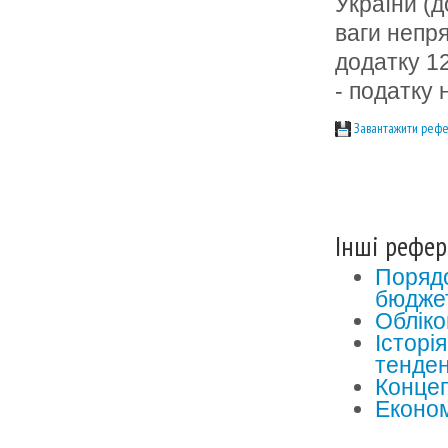
України (д
ваги непря
додатку 1
- податку 
Завантажити рефе
Інші рефер
Порядо
бюдже
Обліков
Iсторi
тенден
Концеп
Економ