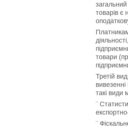
загальний 
товарів є 
оподатков
Платникам
діяльності
підприємни
товари (пр
підприємни
Третій ви
вивезенні 
такі види 
¨ Статист
експортно
¨ Фіскаль