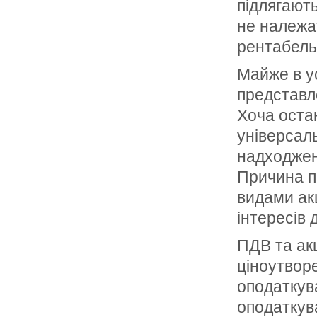
підлягають
не належат
рентабель
Майже в у
представле
Хоча оста
універсал
надходжень
Причина по
видами акц
інтересів 
ПДВ та ак
ціноутворе
оподаткува
оподаткув