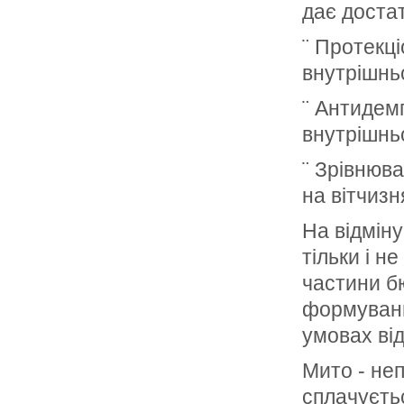
дає доста
¨ Протекці
внутрішньо
¨ Антидемп
внутрішньо
¨ Зрівнюва
на вітчизн
На відміну
тільки і н
частини б
формуванн
умовах ві
Мито - неп
сплачуєть