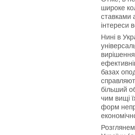
широке ко
ставками 
інтереси 
Нині в Укр
універсаль
вирішення
ефективніш
базах опо
справляют
більший об
чим вищі ї
форм непр
економічно
Розглянем