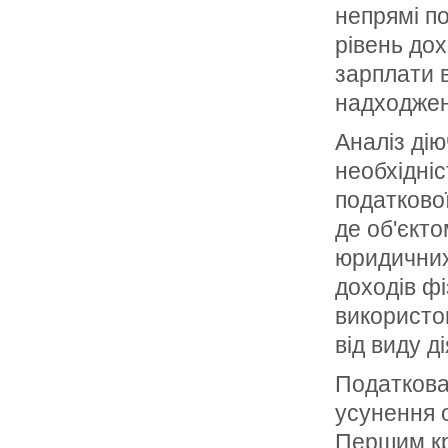
непрямі по
рівень дох
зарплати 
надходжен
Аналіз дію
необхідніс
податкової
де об'єкто
юридичних 
доходів ф
використо
від виду д
Податкова
усунення о
Першим кр