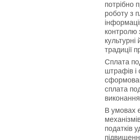
потрібно п
роботу з 
інформаці
контролю з
культурні 
традиції п
Сплата по
штрафів і 
сформован
сплата под
виконання
В умовах е
механізмів
податків 
підвищенн