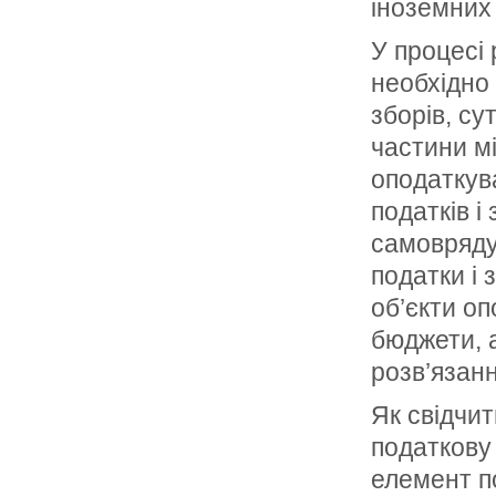
іноземних
У процесі
необхідно 
зборів, су
частини м
оподаткув
податків і
самовряду
податки і 
об’єкти оп
бюджети, 
розв’язанн
Як свідчи
податкову
елемент по