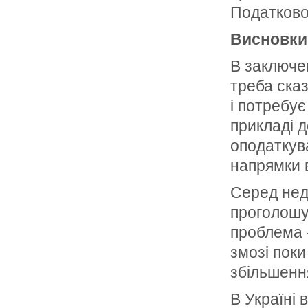
Податково
Висновки
В заключе
треба ска
і потребує
прикладі д
оподаткува
напрямки 
Серед нед
проголошує
проблема -
змозі пок
збільшенн
В Україні