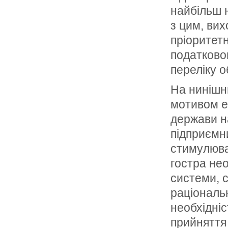
найбільш 
з цим, ви
пріоритет
податково
переліку о
На нинішн
мотивом е
держави н
підприємн
стимулюва
гостра не
системи, с
раціональ
необхідні
прийняття