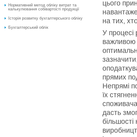
цього при
Нормативний метод обліку витрат та
калькулювання собівартості продукції
навантаже
Історія розвитку бухгалтерського обліку
на тих, хт
Бухгалтерський облік
У процесі
важливою 
оптимальн
зазначити,
оподаткув
прямих под
Непрямі по
їх стягнен
споживача
дасть змог
більшості
виробницт