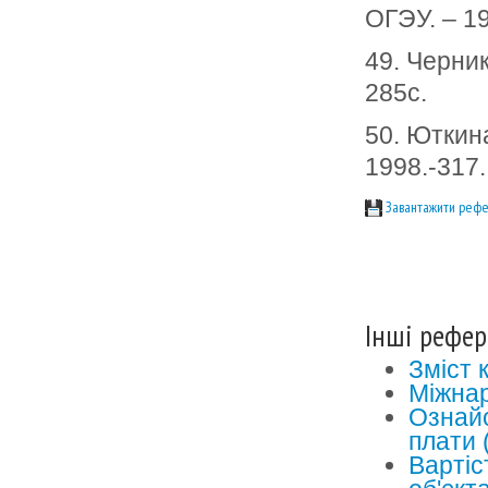
ОГЭУ. – 19
49. Черник
285с.
50. Юткина
1998.-317.
Завантажити рефе
Інші рефер
Зміст 
Міжнар
Ознайо
плати 
Вартіс