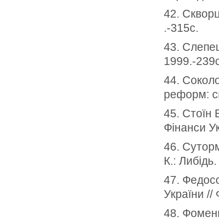
42. Скворц
.-315с.
43. Слепе
1999.-239с
44. Сокол
реформ: св
45. Стоїн 
Фінанси У
46. Суторм
К.: Либідь.
47. Федос
України //
48. Фомен