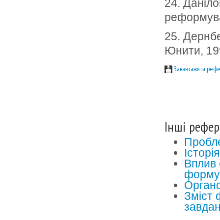
24. Даніло
реформува
25. Дернб
Юнити, 199
Завантажити рефе
Інші рефер
Пробле
Історі
Вплив 
формув
Органо
Зміст 
завда