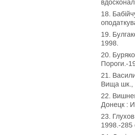
вдосконале
18. Бабій
оподаткува
19. Булгак
1998.
20. Буряко
Пороги.-19
21. Васили
Вища шк.,
22. Вишне
Донецк : 
23. Глухов
1998.-285 