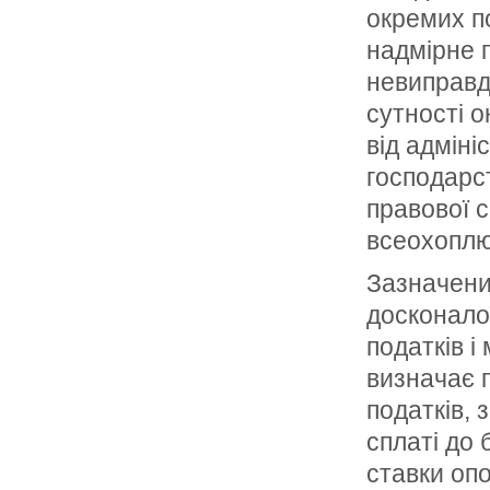
окремих по
надмірне 
невиправд
сутності о
від адміні
господарс
правової 
всеохоплю
Зазначени
досконало
податків і
визначає 
податків, 
сплаті до 
ставки опо