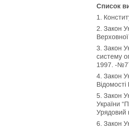
Список ви
1. Констит
2. Закон У
Верховної
3. Закон У
систему оп
1997. -№77
4. Закон У
Відомості
5. Закон У
України “П
Урядовий 
6. Закон У