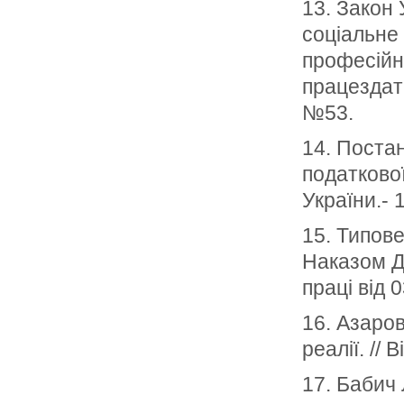
13. Закон
соціальне
професійн
працездатн
№53.
14. Поста
податкової
України.- 
15. Типов
Наказом Д
праці від 
16. Азаров
реалії. //
17. Бабич 