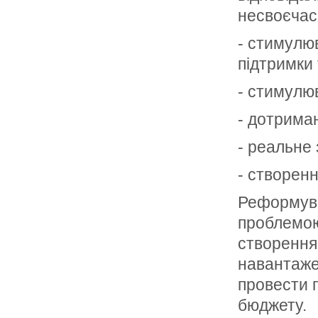
несвоєчас
- стимулюв
підтримки 
- стимулю
- дотрима
- реальне 
- створенн
Реформува
проблемою
створення
навантаже
провести 
бюджету.