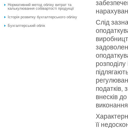
забезпече
Нормативний метод обліку витрат та
калькулювання собівартості продукції
нарахуван
Історія розвитку бухгалтерського обліку
Слід зазн
Бухгалтерський облік
оподаткува
виробництв
задоволен
оподаткув
розподілу
підлягают
регулюван
податків, 
внесків до
виконання 
Характерн
її недоско