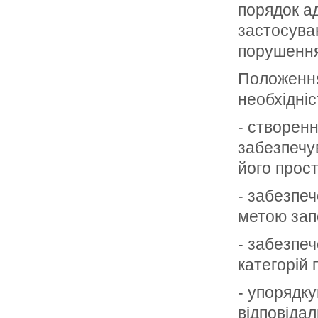
порядок ад
застосуван
порушення
Положення
необхідніс
- створенн
забезпечув
його прост
- забезпеч
метою зап
- забезпеч
категорій 
- упорядк
відповідал