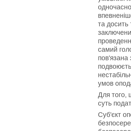
одночасно
впевненіш
та досить
заключени
проведенн
самий гол
пов'язана 
подвоюєтьс
нестабільн
умов опод
Для того, 
суть подат
Суб'єкт оп
безпосеред