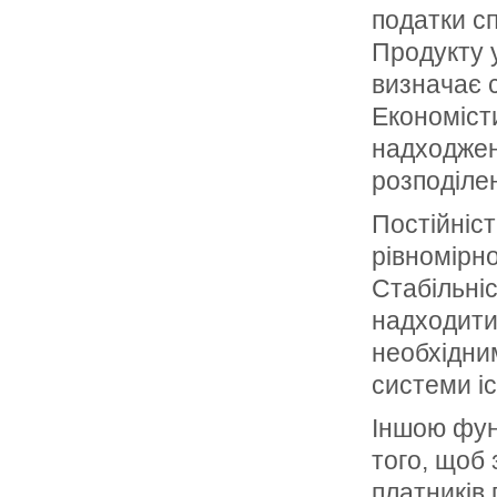
податки с
Продукту у
визначає с
Економісти
надходжен
розподілен
Постійніс
рівномірно
Стабільніс
надходити
необхідни
системи іс
Іншою фун
того, щоб 
платників 