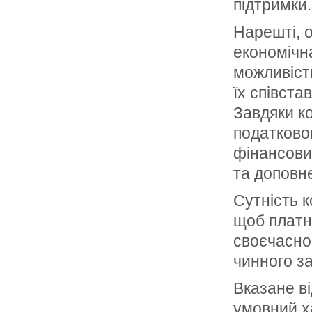
підтримки.
Нарешті, о
економічна
можливіст
їх співст
Завдяки ко
податково
фінансових
та доповн
Сутність к
щоб платни
своєчасно 
чинного з
Вказане в
умовний ха