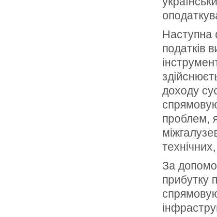
українськ
оподаткув
Наступна 
податків в
інструмен
здійснюєт
доходу су
спрямовую
проблем, я
міжгалузев
технічних
За допомо
прибутку п
спрямовую
інфраструк