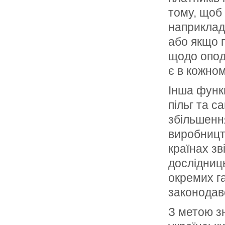
тому, щоб
наприклад
або якщо п
щодо опод
є в кожном
Інша функ
пільг та с
збільшенн
виробницт
країнах зв
дослідниц
окремих г
законодав
З метою з