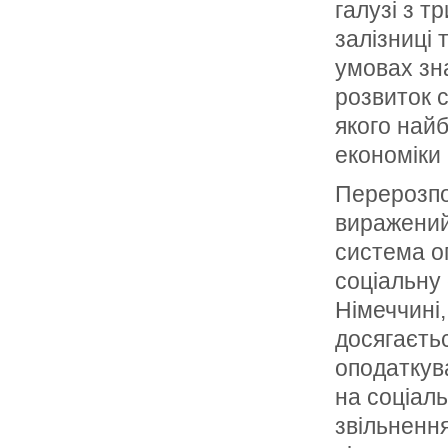
галузі з 
залізниці 
умовах зн
розвиток 
якого най
економіки 
Перерозпо
виражений
система о
соціальну 
Німеччині,
досягаєть
оподаткув
на соціал
звільнення