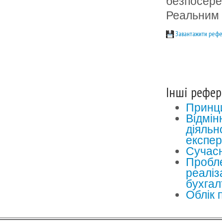
безпосере
Реальним 
Завантажити рефе
Інші рефер
Принци
Відмін
діяльн
експер
Сучасн
Пробле
реаліз
бухгал
Облік п