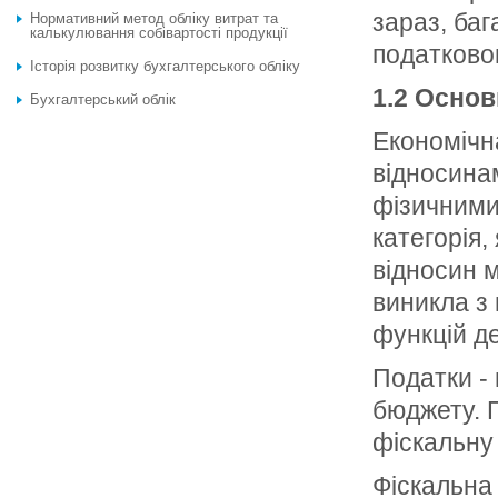
зараз, ба
Нормативний метод обліку витрат та
калькулювання собівартості продукції
податково
Історія розвитку бухгалтерського обліку
1.2 Основ
Бухгалтерський облік
Економічн
відносина
фізичними
категорія
відносин м
виникла з
функцій д
Податки - 
бюджету. П
фіскальну 
Фіскальна