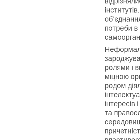
відрізняли
інститутів
об’єднанн
потреби в 
самооргані
Неформальн
зароджува
ролями і 
міцною ор
родом дія
інтелектуа
інтересів 
та правосл
середовищі
причетніст