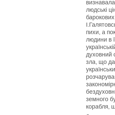
визнавала
людські ці
барокових 
І.Галятовс
пихи, а по
людини в ї
українські
духовний с
зла, що да
українськ
розчаруван
закономір
бездуховні
земного бу
корабля, щ