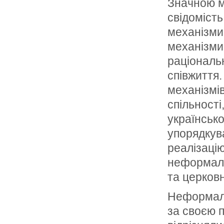
Значною м
свідомість
механізми 
механізми,
раціональ
співжиття
механізмів
спільності
українсько
упорядкув
реалізаці
неформальн
та церковн
Неформальн
за своєю 