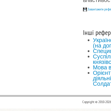
властивос
Завантажити рефе
Інші рефер
Україн
(на до
Специф
Суспіл
князів
Мова в
Орієнт
діяльн
Солда
Copyright © 2010-202