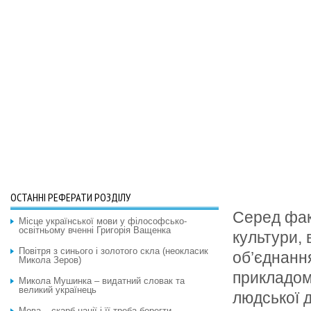
ОСТАННІ РЕФЕРАТИ РОЗДІЛУ
Серед факт
Місце української мови у філософсько-
освітньому вченні Григорія Ващенка
культури,
Повітря з синього і золотого скла (неокласик
об’єднання
Микола Зеров)
прикладом 
Микола Мушинка – видатний словак та
великий українець
людської д
Мова – скарб нації і її треба берегти