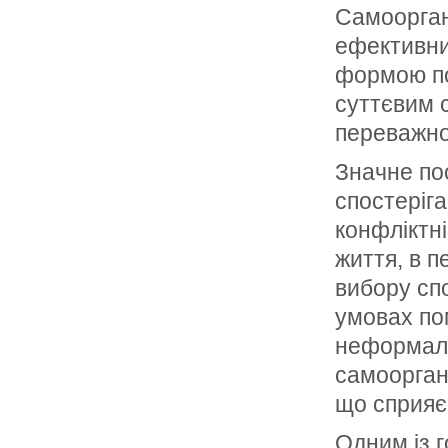
Самооргані
ефективни
формою по
суттєвим 
переважно
Значне пос
спостеріга
конфліктн
життя, в п
вибору спо
умовах пом
неформаль
самооргані
що сприяє 
Одним із г