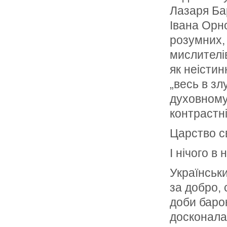
Лазаря Ба
Івана Орно
розумних, 
мислителів
як неістин
„весь в зл
духовному”
контрастні
Царство св
І нічого в
Українськ
за добро, 
доби барок
досконала