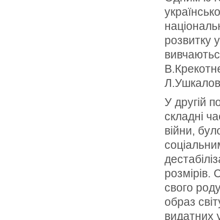
українсько
національн
розвитку у
вивчаютьс
В.Крекотн
Л.Ушкалов
У другій п
складні ч
війни, бу
соціальни
дестабілі
розмірів. 
свого роду
образ світ
видатних у