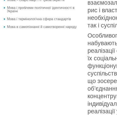
взаємозал
Мова і проблеми політичної ідентичності в
рис і влас
Україні
необхідно
Мова і термінологічна сфера стандартів
так і суспі
Мова в самопізнанні й самотворенні народу
Особливог
набувають 
реалізації
їх соціаль
функціону
суспільст
що зосере
об’єднанн
концентру
індивідуал
реалізації