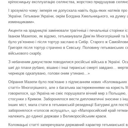
кріпосницьку експлуатацію селянства, жорстоко придушував селянс
І зрозуміло чому: імперія не допускала навіть будь-яких натяків пр
України. Гетьмани України, окрім Богдана Хмельницького, на думку 
изменщиками».
Акценти на зрадництві замінювали трагічніші і печальніші сторінки і
Іваном Мазепою, як відомо, гетьманували Дем’ян Многогрішний та 
було ув’язнено і після тортур заслано в Сибір. Старого ж Самойлов
Григорія після тортур страчено в Севську. Половину гетьманських 
військового скарбу.
З небаченим дикунством поводилися російські війська в Україні. Ось
шиї до плахи рубано, вішано і інші тиранські смерті завдано… мертви
чернецов одкапувано, голови оним утинано…»
Обрання Мазепи було пов’язане з підписанням нових «Коломацьких с
статті» Многогрішного, але з багатьма застереженнями на користь М
говорилося, що Україна не сміє порушувати вічний мир з Польщею, 
стосунки з Кримом. Заборонялося вести дипломатичні зносини з ін
інших міст, мала стати в гетьманській резиденції Батурині для пос
заборонялося «голосов испущать», що «Малоросийский край гетманск
належить до єдиної держави з Великоросійським краєм.
Коломацькі статті заперечували державний характер гетьманської в