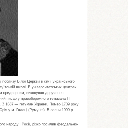
 поблизу Білої Церкви в сім’ї українського
зуїтській школі. В університетських центрах
им придворним, виконував доручення
ний писар у правобережного гетьмана П.
. З 1687 — гетьман України. Помер 1709 року
рія у м. Галаці (Румунія). В осени 1999 р.
ого народу і Росії, різко посилив феодально-