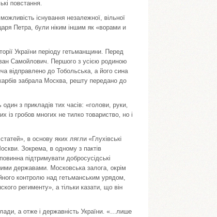
ькі повстання.
о можливість існування незалежної, вільної
царя Петра, були ніким іншим як «ворами и
сторії України періоду гетьманщини. Перед
Іван Самойлович. Першого з усією родиною
ича відправлено до Тобольська, а його сина
скарбів забрала Москва, решту передано до
 один з прикладів тих часів: «голови, руки,
х із гробов многих не тилко товариство, но і
татей», в основу яких лягли «Глухівські
оскви. Зокрема, в одному з пактів
повинна підтримувати добросусідські
шими державами. Московська залога, окрім
тійного контролю над гетьманським урядом,
ого регименту», а тільки казати, що він
лади, а отже і державність України. «…лише