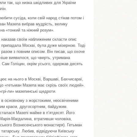
или так, що низка шкідливих для України
лін.
любити сусіда, коли свій народ стікав потом і
Іван Мазепа вибрав мудрість, велику
на «тонкий та ніжний розум».
 наказав своїм наближеним скласти опис
 припадала Москві, була дуже мізерною. Тоді
, разом з повним описом. Він писав, що охоче
ізніше виявилося, що чверть, утримана
. Сам Голіцин, окрім усього, одержав десять
цює на нього в Москві, Варшаві, Бахчисараї,
що «гетьман Мазепа має скрізь своїх людей».
«грі-ли» мазепинські щедроти.
 в основному з жорстокими, неосвіченими
ким краєм, другосортним, байдужим.
сталася Мазепі майже в п’ятдесят. Його
 Марія-Магдалина, втративши чоловіка,
ського Вознесенського монастиря). Гетьман
» татарську. Любив, відвідуючи Київську