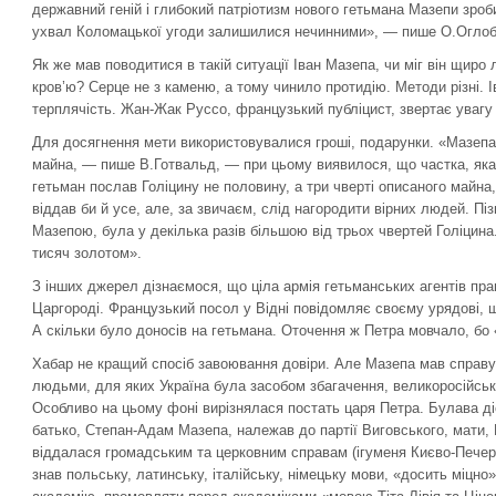
державний геній і глибокий патріотизм нового гетьмана Мазепи зроб
ухвал Коломацької угоди залишилися нечинними», — пише О.Оглоб
Як же мав поводитися в такій ситуації Іван Мазепа, чи міг він щиро 
кров’ю? Серце не з каменю, а тому чинило протидію. Методи різні. 
терплячість. Жан-Жак Руссо, французький публіцист, звертає увагу 
Для досягнення мети використовувалися гроші, подарунки. «Мазепа
майна, — пише В.Готвальд, — при цьому виявилося, що частка, яка
гетьман послав Голіцину не половину, а три чверті описаного майна
віддав би й усе, але, за звичаєм, слід нагородити вірних людей. П
Мазепою, була у декілька разів більшою від трьох чвертей Голіцина
тисяч золотом».
З інших джерел дізнаємося, що ціла армія гетьманських агентів пра
Царгороді. Французький посол у Відні повідомляє своєму урядові, 
А скільки було доносів на гетьмана. Оточення ж Петра мовчало, бо 
Хабар не кращий спосіб завоювання довіри. Але Мазепа мав справу
людьми, для яких Україна була засобом збагачення, великоросійсь
Особливо на цьому фоні вирізнялася постать царя Петра. Булава ді
батько, Степан-Адам Мазепа, належав до партії Виговського, мати,
віддалася громадським та церковним справам (ігуменя Києво-Печер
знав польську, латинську, італійську, німецьку мови, «досить міцно