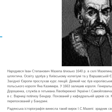
Народився Іван Степанович Мазепа близько 1640 р. в селi Мазепинці
шляхтича. Освіту здобув у Київському колегіумі та у Варшавській Є
Західної Європи прослухав курс лекцій. Деякий час був королівськ
польського короля Яна Казимира. У 1663 залишив короля. Генераль
Дорошенка, служба в гетьмана Лівобережної України І.Самойловича
в с. Варниці поблизу Бендер. Похований у кафедральній церкві св. Ю
перепохований у Бануринi.
Радянська історіографія винесла такий вирок І.С.Мазепі: зрадник св