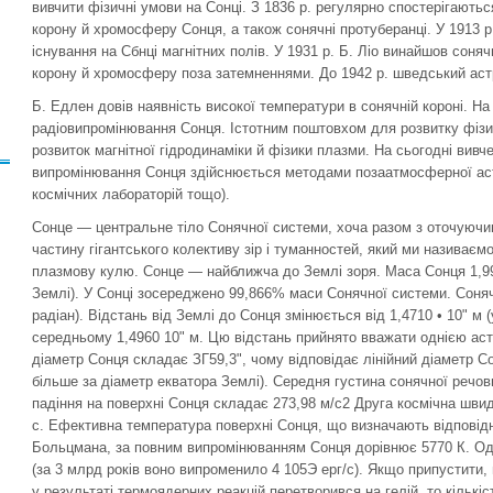
вивчити фізичні умови на Сонці. З 1836 р. регулярно спостерігают
корону й хромосферу Сонця, а також сонячні протуберанці. У 1913 
існування на Сбнці магнітних полів. У 1931 р. Б. Ліо винайшов сон
корону й хромосферу поза затемненнями. До 1942 р. шведський ас
Б. Едлен довів наявність високої температури в сонячній короні. На 
радіовипромінювання Сонця. Істотним поштовхом для розвитку фізик
розвиток магнітної гідродинаміки й фізики плазми. На сьогодні вивч
випромінювання Сонця здійснюється методами позаатмосферної астр
космічних лабораторій тощо).
Сонце — центральне тіло Сонячної системи, хоча разом з оточуючи
частину гігантського колективу зір і туманностей, який ми називає
плазмову кулю. Сонце — найближча до Землі зоря. Маса Сонця 1,990 
Землі). У Сонці зосереджено 99,866% маси Сонячної системи. Соняч
радіан). Відстань від Землі до Сонця змінюється від 1,4710 • 10" м (у
середньому 1,4960 10" м. Цю відстань прийнято вважати однією ас
діаметр Сонця складає ЗГ59,3", чому відповідає лінійний діаметр Сон
більше за діаметр екватора Землі). Середня густина сонячної речов
падіння на поверхні Сонця складає 273,98 м/с2 Друга космічна швид
с. Ефективна температура поверхні Сонця, що визначають відпові
Больцмана, за повним випромінюванням Сонця дорівнює 5770 К. Оди
(за 3 млрд років воно випроменило 4 105Э ерг/с). Якщо припустити
у результаті термоядерних реакцій перетворився на гелій, то кількіс