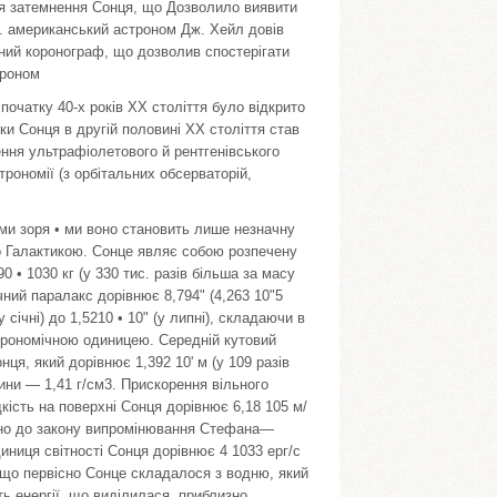
ься затемнення Сонця, що Дозволило виявити
р. американський астроном Дж. Хейл довів
ячний коронограф, що дозволив спостерігати
троном
початку 40-х років XX століття було відкрито
и Сонця в другій половині XX століття став
ення ультрафіолетового й рентгенівського
ономії (з орбітальних обсерваторій,
ми зоря • ми воно становить лише незначну
мо Галактикою. Сонце являє собою розпечену
• 1030 кг (у 330 тис. разів більша за масу
ний паралакс дорівнює 8,794" (4,263 10"5
 січні) до 1,5210 • 10" (у липні), складаючи в
трономічною одиницею. Середній кутовий
ця, який дорівнює 1,392 10' м (у 109 разів
ини — 1,41 г/см3. Прискорення вільного
кість на поверхні Сонця дорівнює 6,18 105 м/
дно до закону випромінювання Стефана—
ниця світності Сонця дорівнює 4 1033 ерг/с
, що первісно Сонце складалося з водню, який
ть енергії, що виділилася, приблизно