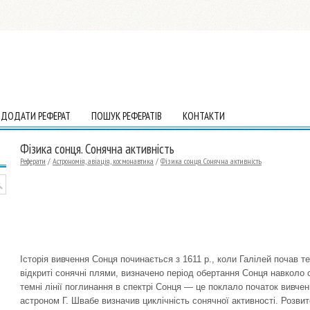
ДОДАТИ РЕФЕРАТ
ПОШУК РЕФЕРАТІВ
КОНТАКТИ
Фізика сонця. Сонячна активність
Реферати
/
Астрономія, авіація, космонавтика
/
Фізика сонця. Сонячна активність
Історія вивчення Сонця починається з 1611 p., коли Галілей почав 
відкриті сонячні плями, визначено період обертання Сонця навколо 
темні лінії поглинання в спектрі Сонця — це поклало початок вивчен
астроном Г. Швабе визначив циклічність сонячної активності. Розви