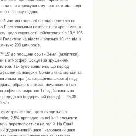
ня на спостережуваному протягом мільярдів
існого запасу водню.
ій частині головної послідовності зір на
во F астрономами називаються «ранніми», a
уху щодо сукупності найближчих зір 19,^ 103
 Галактики на відстані близько 10 кпс від її
лизько 200 млн років.
° 15' до площини орбіти Землі (екліптики).
ей в атмосфері Сонця і за зрушенням
оплера. Так було виявлено, що період
деталей на поверхні Сонця визначається за
го екватора (геліографічна широта) і від
іана, обраного в якості початкового (так
ліографічною широтою 17° здійснюють за
нця щодо зір (сидеричний період) — 25,38
0 м/с.
 симетричне тіло, що знаходиться в
елію, 2,5% припадає на всі інші елементи.
день перетворюється на гелій. На Сонці
ий (гідрогеновий) цикл і карбоновий цикл