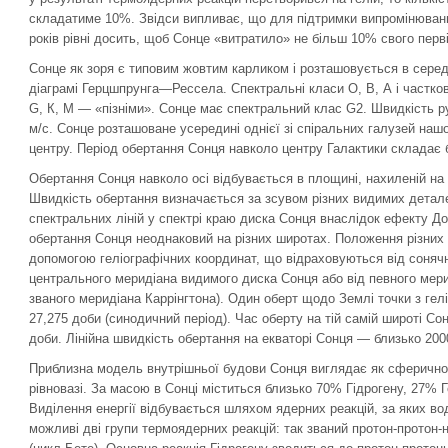
складатиме 10%. Звідси випливає, що для підтримки випромінюван
років рівні досить, щоб Сонце «витратило» не більш 10% свого перв
Сонце як зоря є типовим жовтим карликом і розташовується в середн
діаграмі Герцшпрунга—Рессела. Спектральні класи О, В, А і частко
G, К, М — «пізніми». Сонце має спектральний клас G2. Швидкість р
м/с. Сонце розташоване усередині однієї зі спіральних галузей нашої
центру. Період обертання Сонця навколо центру Галактики складає б
Обертання Сонця навколо осі відбувається в площині, нахиленій на 7
Швидкість обертання визначається за зсувом різних видимих детал
спектральних ліній у спектрі краю диска Сонця внаслідок ефекту Д
обертання Сонця неоднаковий на різних широтах. Положення різних 
допомогою геліографічних координат, що відраховуються від сонячно
центрального меридіана видимого диска Сонця або від певного мерид
званого меридіана Каррінгтона). Один оберт щодо Землі точки з ге
27,275 доби (синодичний період). Час оберту на тій самій широті Со
доби. Лінійна швидкість обертання на екваторі Сонця — близько 200
Приблизна модель внутрішньої будови Сонця виглядає як сферично
рівновазі. За масою в Сонці міститься близько 70% Гідрогену, 27% Г
Виділення енергії відбувається шляхом ядерних реакцій, за яких во
можливі дві групи термоядерних реакцій: так званий протон-протон-н