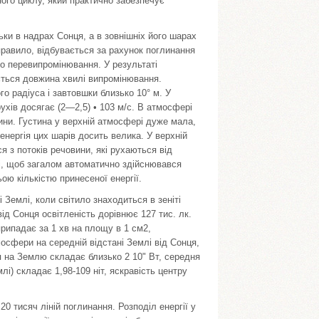
ного циклу, який практично забезпечує
ки в надрах Сонця, а в зовнішніх його шарах
 правило, відбувається за рахунок поглинання
го перевипромінювання. У результаті
ється довжина хвилі випромінювання.
о радіуса і завтовшки близько 10° м. У
ухів досягає (2—2,5) • 103 м/с. В атмосфері
ини. Густина у верхній атмосфері дуже мала,
 енергія цих шарів досить велика. У верхній
я з потоків речовини, які рухаються від
і, щоб загалом автоматично здійснювався
ою кількістю принесеної енергії.
Землі, коли світило знаходиться в зеніті
від Сонця освітленість дорівнює 127 тис. лк.
припадає за 1 хв на площу в 1 см2,
сфери на середній відстані Землі від Сонця,
 на Землю складає близько 2 10" Вт, середня
і) складає 1,98-109 ніт, яскравість центру
0 тисяч ліній поглинання. Розподіл енергії у