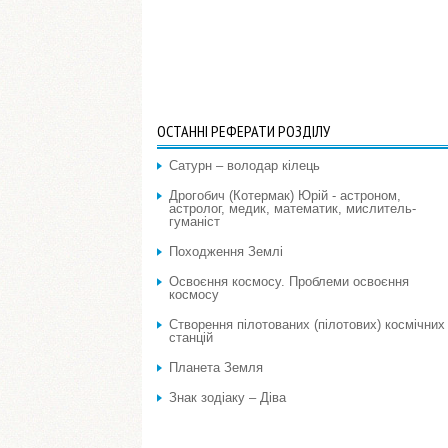
ОСТАННІ РЕФЕРАТИ РОЗДІЛУ
Сатурн – володар кілець
Дрогобич (Котермак) Юрій - астроном,
астролог, медик, математик, мислитель-
гуманіст
Походження Землі
Освоєння космосу. Проблеми освоєння
космосу
Створення пілотованих (пілотових) космічних
станцій
Планета Земля
Знак зодіаку – Діва