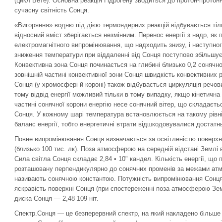
(цикл Бете). Основна реакція Гідрогену зводиться до протон-протон
сучасну світність Сонця.
«Вигоряння» водню під дією термоядерних реакцій відбувається тіль
відносний вміст зберігається незмінним. Перенос енергії з надр, як
електромагнітного випромінювання, що надходить знизу, і наступно
зниження температури при віддаленні від Сонця поступово збільшу
Конвективна зона Сонця починається на глибині близько 0,2 сонячног
зовнішній частині конвективної зони Сонця швидкість конвективних р
Сонця (у хромосфері й короні) також відбувається циркуляція речов
тому відвід енергії можливий тільки в тому випадку, якщо кінетична
частині сонячної корони енергію несе сонячний вітер, що складаєтьс
Сонця. У кожному шарі температура встановлюється на такому рівн
баланс енергії, тобто енергетичні втрати відшкодовувалися достатнь
Повне випромінювання Сонця визначається за освітленістю поверхні 
(близько 100 тис. лк). Поза атмосферою на середній відстані Землі 
Сила світла Сонця складає 2,84 • 10" кандел. Кількість енергії, що 
розташовану перпендикулярно до сонячних променів за межами атмо
називають сонячною константою. Потужність випромінювання Сонця
яскравість поверхні Сонця (при спостереженні поза атмосферою Земл
диска Сонця — 2,48 109 ніт.
Спектр.Сонця — це безперервний спектр, на який накладено більше 2