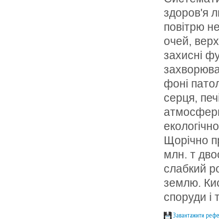
здоров'я л
повітрю н
очей, верх
захисні фу
захворюва
фоні патол
серця, печ
атмосферн
екологічн
Щорічно п
млн. т дво
слабкий р
землю. Ки
споруди і т.
Завантажити рефе