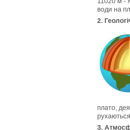
11020 м - 
води на пл
2. Геолог
плато, дея
рухаються
3. Атмос