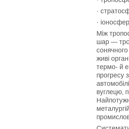
· стратос
· іоносфер
Між тропо
шар — тро
сонячного
живі орга
термо- й 
прогресу 
автомобіл
вуглецю, п
Найпотужн
металургій
промислов
Системати