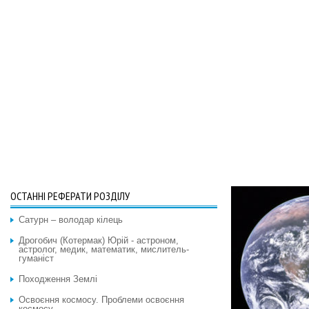
ОСТАННІ РЕФЕРАТИ РОЗДІЛУ
Сатурн – володар кілець
Дрогобич (Котермак) Юрій - астроном,
астролог, медик, математик, мислитель-
гуманіст
Походження Землі
Освоєння космосу. Проблеми освоєння
космосу