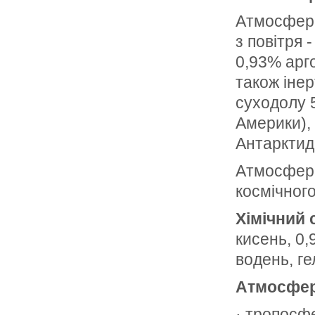
Атмосфера 
з повітря 
0,93% арго
також інер
суходолу 5
Америки), 
Антарктид
Атмосфера
космічног
Хімічний
кисень, 0,
водень, ге
Атмосфер
· тропосфе