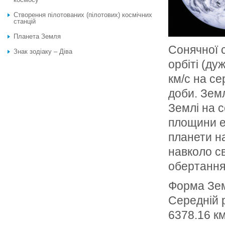
Створення пілотованих (пілотових) космічних
станцій
Планета Земля
Сонячної с
Знак зодіаку – Діва
орбіті (ду
км/с на се
доби. Зем
Землі на с
площини е
планети на
навколо сво
обертання 
Форма Земл
Середній р
6378.16 км