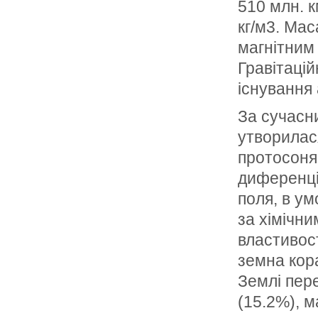
510 млн. к
кг/м3. Мас
магнітним 
Гравітаці
існування
За сучасн
утворилася
протосоняч
диференціа
поля, в ум
за хімічн
властивост
земна кор
Землі пере
(15.2%), м