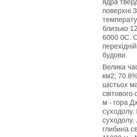
ядра тверд
поверхні З
температур
близько 12
6000 0С. О
перехідній
будови.
Велика ча
км2; 70.8%
шістьох ма
світового
м - гора 
суходолу.
суходолу, 
глибина с