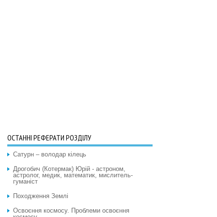
ОСТАННІ РЕФЕРАТИ РОЗДІЛУ
Сатурн – володар кілець
Дрогобич (Котермак) Юрій - астроном,
астролог, медик, математик, мислитель-
гуманіст
Походження Землі
Освоєння космосу. Проблеми освоєння
космосу