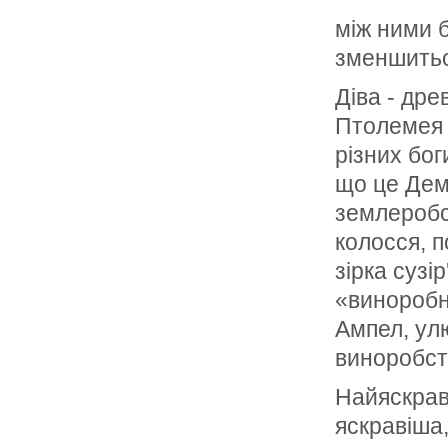
між ними б
зменшитьс
Діва - дре
Птолемея 
різних бог
що це Деме
землеробс
колосся, п
зірка сузі
«виноробн
Ампел, ул
виноробст
Найяскраві
яскравіша,