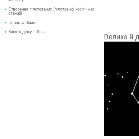
Створення пілотованих (пілотових) космічних
станцій
Планета Земля
Знак зодіаку – Діва
Велике й д