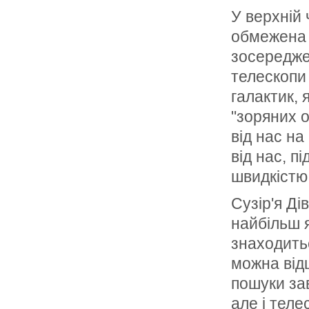
У верхній 
обмежена з
зосереджен
телескопи 
галактик, 
"зоряних 
від нас на
від нас, п
швидкістю 
Сузір'я Ді
найбільш я
знаходитьс
можна відш
пошуки за
але і теле