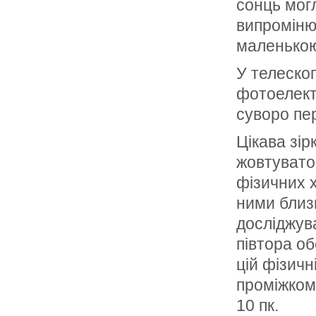
сонць мог
випромінюв
маленькою
У телескоп
фотоелектр
суворо пер
Цікава зір
жовтувато-
фізичних х
ними близь
досліджува
півтора о
цій фізичн
проміжком 
10 пк.