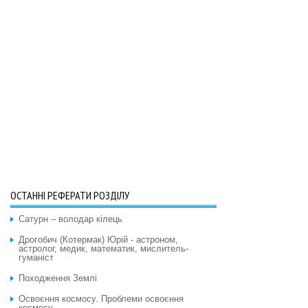
ОСТАННІ РЕФЕРАТИ РОЗДІЛУ
Сатурн – володар кілець
Дрогобич (Котермак) Юрій - астроном,
астролог, медик, математик, мислитель-
гуманіст
Походження Землі
Освоєння космосу. Проблеми освоєння
космосу