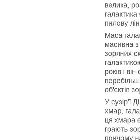
велика, р
галактика
пилову лі
Маса гала
масивна з 
зоряних ск
галактикою
років і ві
перебільш
об'єктів зо
У сузір'ї 
хмар, гала
ця хмара є
грають зор
причому н