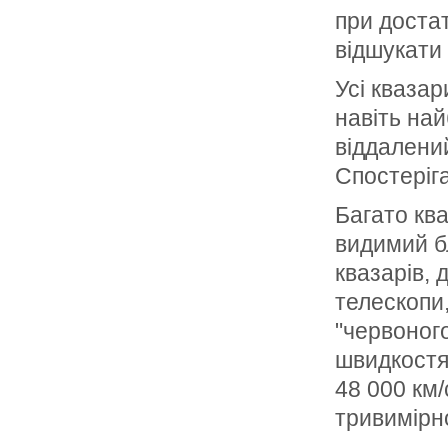
при доста
відшукати
Усі кваза
навіть най
віддалений
Спостеріга
Багато ква
видимий бл
квазарів, 
телескопи,
"червоного
швидкостя
48 000 км/
тривимірно