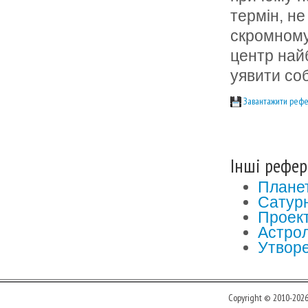
термін, не
скромному,
центр най
уявити со
Завантажити рефе
Інші рефер
Планет
Сатур
Проек
Астрол
Утвор
Copyright © 2010-202