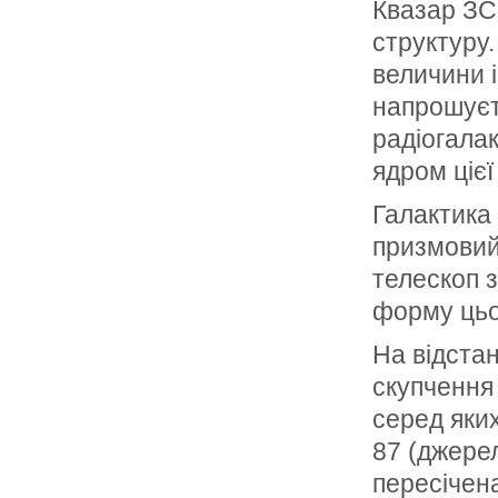
Квазар ЗС 
структуру.
величини і
напрошуєть
радіогала
ядром цієї
Галактика 
призмовий 
телескоп 
форму цьог
На відстан
скупчення 
серед яких
87 (джерел
пересічена