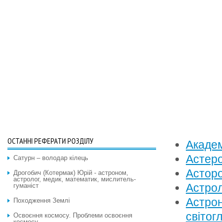
ОСТАННІ РЕФЕРАТИ РОЗДІЛУ
Академ
Астеро
Сатурн – володар кілець
Асторо
Дрогобич (Котермак) Юрій - астроном,
астролог, медик, математик, мислитель-
Астрол
гуманіст
Астрон
Походження Землі
світог
Освоєння космосу. Проблеми освоєння
космосу