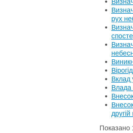
Визнач
Визнач
рух не
Визнач
спост
Визнач
небесн
Виникн
Вірогі
Вклад 
Влада 
Внесок
Внесок
другій
Показано 1