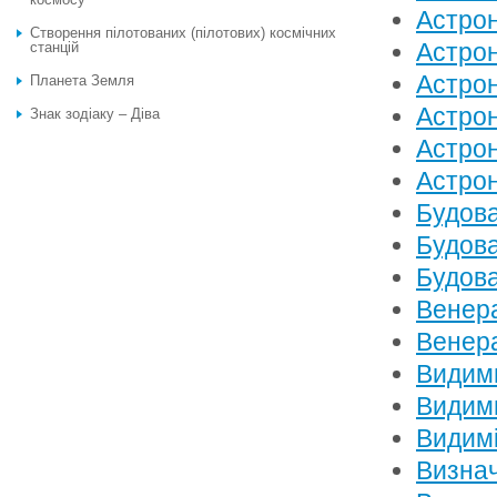
Астрон
Створення пілотованих (пілотових) космічних
Астрон
станцій
Астрон
Планета Земля
Астрон
Знак зодіаку – Діва
Астрон
Астрон
Будова
Будова
Будова
Венер
Венера
Видими
Видими
Видимі
Визнач