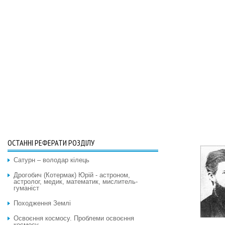
ОСТАННІ РЕФЕРАТИ РОЗДІЛУ
Сатурн – володар кілець
Дрогобич (Котермак) Юрій - астроном,
астролог, медик, математик, мислитель-
гуманіст
Походження Землі
Освоєння космосу. Проблеми освоєння
космосу