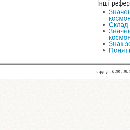
Інші рефер
Значен
космо
Склад 
Значен
космо
Знак з
Понятт
Copyright © 2010-202