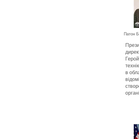
Патон Б
Прези
дирек
Герой
техні
в обл
відом
створ
орган