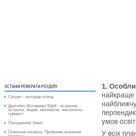
1. Особли
ОСТАННІ РЕФЕРАТИ РОЗДІЛУ
найкраще 
Сатурн – володар кілець
найближчу
Дрогобич (Котермак) Юрій - астроном,
астролог, медик, математик, мислитель-
перпендик
гуманіст
умов осві
Походження Землі
У всіх пла
Освоєння космосу. Проблеми освоєння
космосу