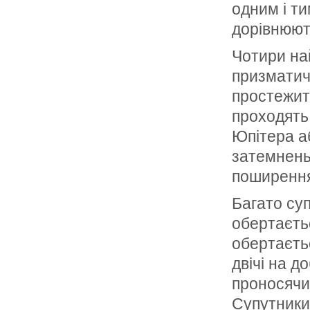
одним і ти
дорівнюют
Чотири на
призматичн
простежити
проходять 
Юпітера аб
затемнень 
поширення 
Багато суп
обертаєть
обертаєтьс
двічі на д
проносячи
Супутники 