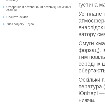
густина ма
Створення пілотованих (пілотових) космічних
станцій
Усі планет
Планета Земля
атмосферам
Знак зодіаку – Діва
внаслідок
ватору см
Смуги хмар
форзац). 
тим повіль
середніх 
обертаютьс
Оскільки п
пература 
Юпітері —
нижча.