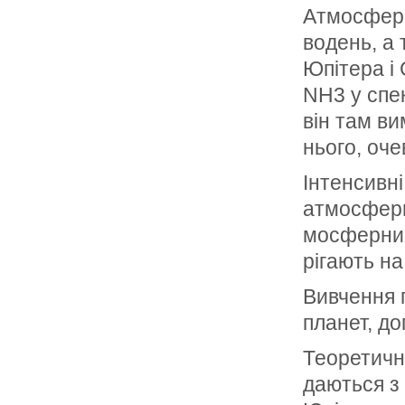
Атмосфери
водень, а 
Юпітера і 
NН3 у спе
він там ви
нього, оч
Інтенсивні
атмосфери
мосферним
рігають на
Вивчення 
планет, до
Теоретичн
даються з