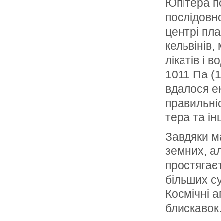
Юпітера п
послідовно
центрі пл
кельвінів,
лікатів і 
1011 Па (
вдалося е
правильні
тера та ін
Завдяки ма
земних, ал
простягає
більших с
Космічні 
блиска­вок