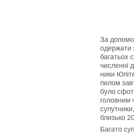
За допомо
одержати з
багатьох с
численні д
ники Юпіте
пилом зав
було сфот
головним 
супутники,
близько 20
Багато суп