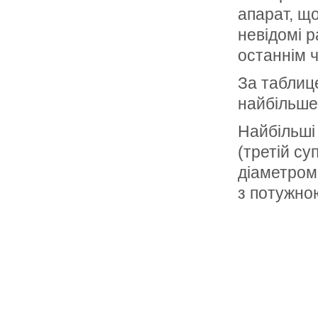
апарат, що
невідомі р
останнім ч
За таблице
найбільше 
Найбільші
(третій су
діаметром 
з потужно