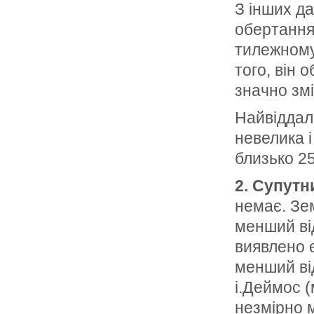
З інших д
обертання 
тилежному 
того, він 
значно зм
Найвіддал
невелика і
близько 25
2. Супутн
немає. Зе
менший ві
виявлено 
менший ві
і.Деймос (
незмірно 