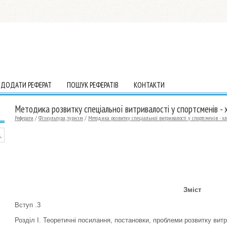
ДОДАТИ РЕФЕРАТ
ПОШУК РЕФЕРАТІВ
КОНТАКТИ
Методика розвитку спеціальної витривалості у спортсменів - 
Реферати
/
Фізкультура, туризм
/
Методика розвитку спеціальної витривалості у спортсменів - х
Зміст
Вступ .3
Розділ I. Теоретичні посилання, постановки, проблеми розвитку витр