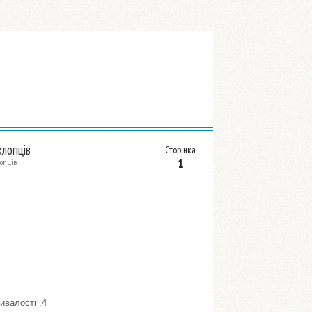
хлопців
Сторінка
1
лопців
ивалості .4