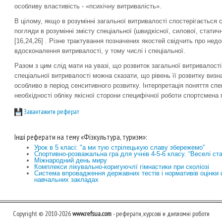
особливу властивість - «психічну витривалість».
В цілому, якщо в розумінні загальної витривалості спостерігається с
погляди в розумінні змісту спеціальної (швидкісної, силової, статич
[16,24,26] . Різне трактування позначених якостей свідчить про нед
вдосконалення витривалості, у тому числі і спеціальної.
Разом з цим слід мати на увазі, що розвиток загальної витривалост
спеціальної витривалості можна сказати, що рівень її розвитку виз
особливо в період сенситивного розвитку. Інтерпретація поняття спе
необхідності обліку якісної сторони специфічної роботи спортсмена 
Завантажити реферат
Інші реферати на тему «Фізкультура, туризм»:
Урок в 5 класі: "а ми тую стрілецькую славу збережемо”
Спортивно-розважальна гра для учнів 4-5-6 класу. “Веселі ста
Міжнародний день миру
Комплекси лікувально-коригуючлї гімнастики при сколіозі
Система впровадження державних тестів і нормативів оцінки 
навчальних закладах
Copyright © 2010-2026
www.refsua.com
- реферати, курсові и дипломні роботи