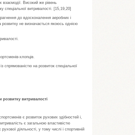
їх взаємодії. Високий же рівень
у спеціальної витривалості. [15,19,20]
прагнення до вдосконалення аеробних і
ка розвитку не визначається якоюсь однією
ривалості.
ортсменів-хлопців.
із спрямованістю на розвиток спеціальної
 розвитку витривалості
портсменів є розвиток рухових здібностей і,
витривалість є загальною властивістю
рухової діяльності, у тому числі і спортивній