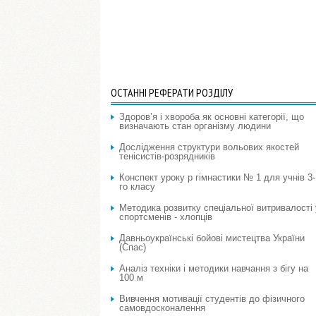
ОСТАННІ РЕФЕРАТИ РОЗДІЛУ
Здоров’я і хвороба як основні категорії, що
визначають стан організму людини
Дослідження структури вольових якостей
тенісистів-розрядників
Конспект уроку p гімнастики № 1 для учнів 3-
го класу
Методика розвитку спеціальної витривалості 
спортсменів - хлопців
Давньоукраїнські бойові мистецтва України
(Спас)
Аналіз техніки і методики навчання з бігу на
100 м
Вивчення мотивації студентів до фізичного
самовдосконалення