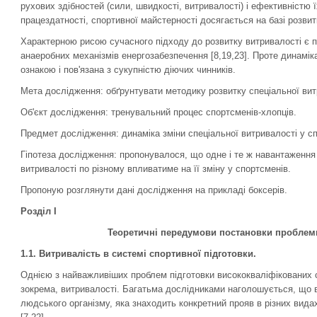
рухових здібностей (сили, швидкості, витривалості) і ефективністю 
працездатності, спортивної майстерності досягається на базі розвитк
Характерною рисою сучасного підходу до розвитку витривалості є 
анаеробних механізмів енергозабезпечення [8,19,23]. Проте динамі
ознакою і пов'язана з сукупністю діючих чинників.
Мета дослідження: обґрунтувати методику розвитку спеціальної вит
Об'єкт дослідження: тренувальний процес спортсменів-хлопців.
Предмет дослідження: динаміка зміни спеціальної витривалості у сп
Гіпотеза дослідження: пропонувалося, що одне і те ж навантаження 
витривалості по різному впливатиме на її зміну у спортсменів.
Пропоную розглянути дані дослідження на прикладі боксерів.
Розділ І
Теоретичні передумови постановки проблеми
1.1. Витривалість в системі спортивної підготовки.
Однією з найважливіших проблем підготовки висококваліфікованих с
зокрема, витривалості. Багатьма дослідниками наголошується, що 
людського організму, яка знаходить конкретний прояв в різних видах 