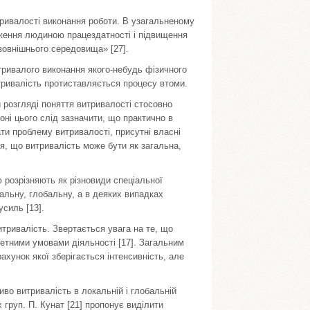
 тривалості виконання роботи. В узагальненому
еження людиною працездатності і підвищення
 зовнішнього середовища» [27].
тривалого виконання якого-небудь фізичного
тривалість протиставляється процесу втоми.
и розгляді поняття витривалості стосовно
оні цього слід зазначити, що практично в
ти проблему витривалості, присутні власні
я, що витривалість може бути як загальна,
ю розрізняють як різновиди спеціальної
нальну, глобальну, а в деяких випадках
усиль [13].
итривалість. Звертається увага на те, що
ретними умовами діяльності [17]. Загальним
ахунок якої зберігається інтенсивність, але
во витривалість в локальній і глобальній
 груп. П. Кунат [21] пропонує виділити