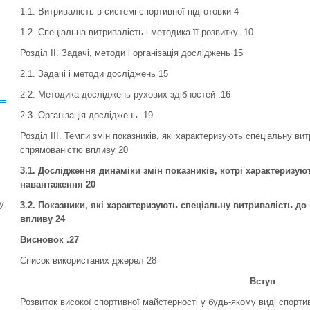
1.1. Витривалість в системі спортивної підготовки 4
1.2. Спеціальна витривалість і методика її розвитку .10
Розділ II. Задачі, методи і організація досліджень 15
2.1. Задачі і методи досліджень 15
2.2. Методика досліджень рухових здібностей .16
2.3. Організація досліджень .19
Розділ ІІІ. Темпи змін показників, які характеризують спеціальну ви
спрямованістю впливу 20
3.1. Дослідження динаміки змін показників, котрі характеризую
навантаження 20
у
3.2. Показники, які характеризують спеціальну витривалість д
впливу 24
Висновок
.27
Список використаних джерел 28
Вступ
Розвиток високої спортивної майстерності у будь-якому виді спортив