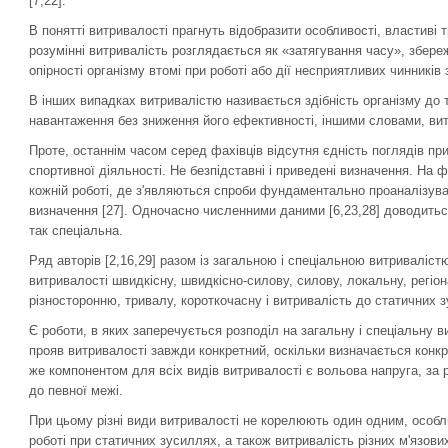
[7,22].
В понятті витривалості прагнуть відобразити особливості, властиві
розумінні витривалість розглядається як «затягування часу», збер
опірності організму втомі при роботі або дії несприятливих чинників
В інших випадках витривалістю називається здібність організму до 
навантаження без зниження його ефективності, іншими словами, ви
Проте, останнім часом серед фахівців відсутня єдність поглядів пр
спортивної діяльності. Не безпідставні і приведені визначення. На ф
кожній роботі, де з'являються спроби фундаментально проаналізува
визначення [27]. Одночасно численними даними [6,23,28] доводитьс
так спеціальна.
Ряд авторів [2,16,29] разом із загальною і спеціальною витриваліст
витривалості швидкісну, швидкісно-силову, силову, локальну, регіо
різносторонню, тривалу, короткочасну і витривалість до статичних з
Є роботи, в яких заперечується розподіл на загальну і спеціальну в
прояв витривалості завжди конкретний, оскільки визначається конк
же компонентом для всіх видів витривалості є вольова напруга, за р
до певної межі.
При цьому різні види витривалості не корелюють один одним, особли
роботі при статичних зусиллях, а також витривалість різних м'язових