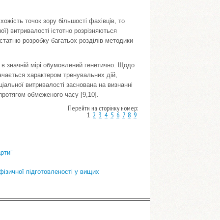
хожість точок зору більшості фахівців, то
ної) витривалості істотно розрізняються
остатню розробку багатьох розділів методики
і в значній мірі обумовлений генетично. Щодо
начається характером тренувальних дій,
ціальної витривалості заснована на визнанні
протягом обмеженого часу [9,10].
Перейти на сторінку номер:
1
2
3
4
5
6
7
8
9
рти”
фізичної підготовленості у вищих