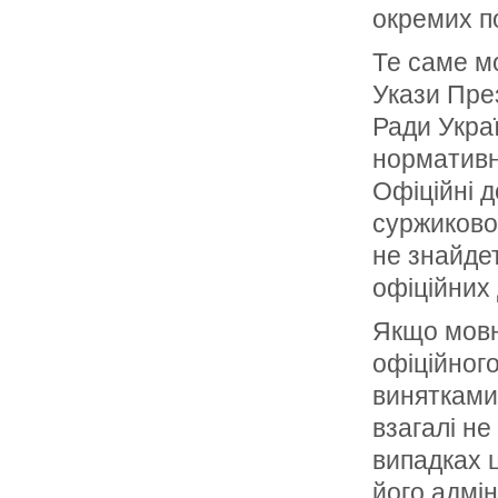
окремих п
Те саме мо
Укази Пре
Ради Украї
нормативн
Офіційні д
суржиково
не знайдет
офіційних
Якщо мовн
офіційного
винятками
взагалі не
випадках ц
його адмін