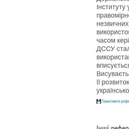
Інституту
правомірно
незвичних 
використо
часом кер
ДССУ стал
використа
вписуєтьс
Висуваєтьс
її розвито
українсько
Завантажити рефе
Інші рефер