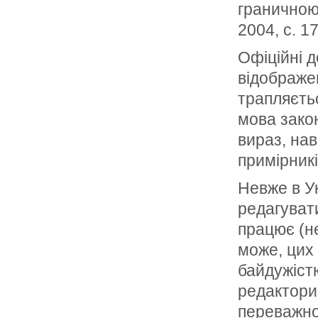
граничною 
2004, с. 17
Офіційні д
відображен
трапляєтьс
мова закон
вираз, нав
примірникі
Невже в У
редагувати
працює (не
може, цих 
байдужіст
редактори
переважно 