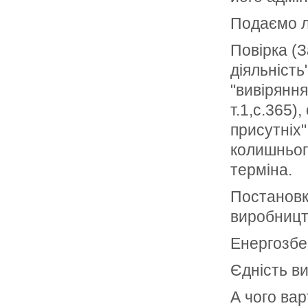
Подаємо л
Повірка (З
діяльність
"вивіряння
т.1,с.365)
присутніх"
колишньог
терміна.
Постановк
виробницт
Енергозбе
Єдність ви
А чого вар