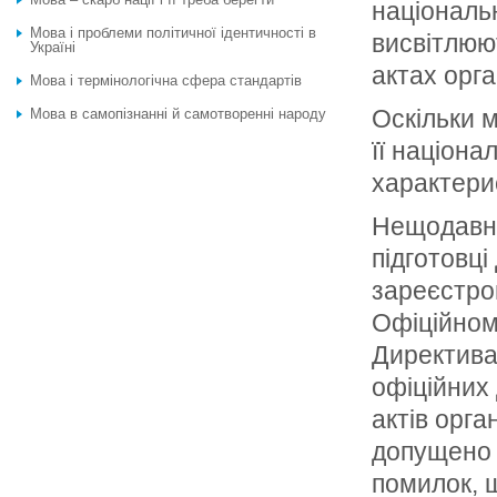
національн
Мова і проблеми політичної ідентичності в
висвітлюю
Україні
актах орга
Мова і термінологічна сфера стандартів
Оскільки 
Мова в самопізнанні й самотворенні народу
її націона
характери
Нещодавно 
підготовці
зареєстров
Офіційному
Директива
офіційних
актів орга
допущено б
помилок, 