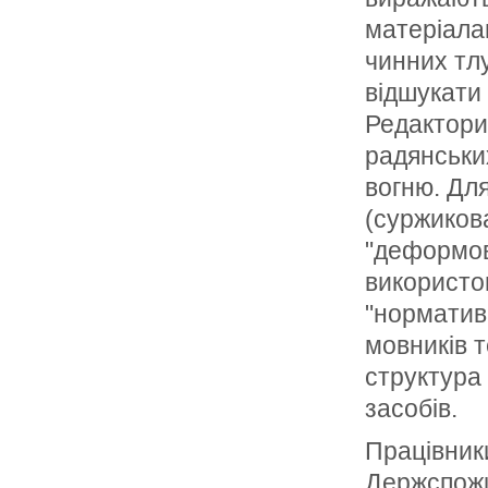
матеріалам
чинних тл
відшукати
Редактори 
радянських
вогню. Дл
(суржиков
"деформов
використов
"нормативн
мовників 
структура 
засобів.
Працівники
Держспожи