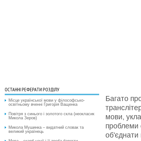
ОСТАННІ РЕФЕРАТИ РОЗДІЛУ
Багато про
Місце української мови у філософсько-
освітньому вченні Григорія Ващенка
трансліте
Повітря з синього і золотого скла (неокласик
мови, укл
Микола Зеров)
проблеми 
Микола Мушинка – видатний словак та
великий українець
об'єднати 
Мова – скарб нації і її треба берегти