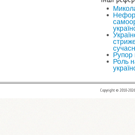
Микола
Неформ
самоор
україн
Україн
стриже
сучасн
Рупор 
Роль н
україн
Copyright © 2010-202