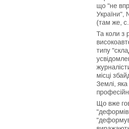
що "не впр
України", 
(там же, с.
Та коли з 
високоавт
типу "скла
усвідомле
журналіст
місці збай
Землі, яка
професійн
Що вже гов
"деформів
"деформув
виражають 