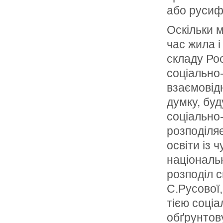
або русифі
Оскільки м
час жила і
складу Рос
соціально
взаємовід
думку, буд
соціально
розподіляє
освіти із
національ
розподіл 
С.Русової,
тією соці
обґрунтов