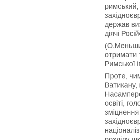
римський, 
західноєв
держав ви
діячі Росій
(О.Меньшик
отримати т
Римської і
Проте, чи
Ватикану, 
Насампере
освіті, го
зміцнення 
західноєвр
націоналіз
розділу шк