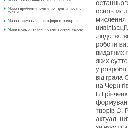
останньог
Мова і проблеми політичної ідентичності в
основ моде
Україні
мислення і
Мова і термінологічна сфера стандартів
цивілізаці
Мова в самопізнанні й самотворенні народу
людство вс
роботи ви
видатних п
яких суттє
у розробц
відіграла
на Чернігі
Б.Грінчен
формуванн
творів С.
актуальних
зв'язку із