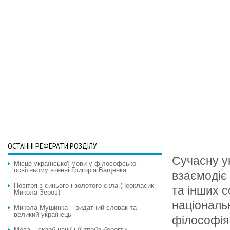
ОСТАННІ РЕФЕРАТИ РОЗДІЛУ
Сучасну у
Місце української мови у філософсько-
освітньому вченні Григорія Ващенка
взаємодіє 
Повітря з синього і золотого скла (неокласик
та інших с
Микола Зеров)
національ
Микола Мушинка – видатний словак та
великий українець
філософія 
Мова – скарб нації і її треба берегти