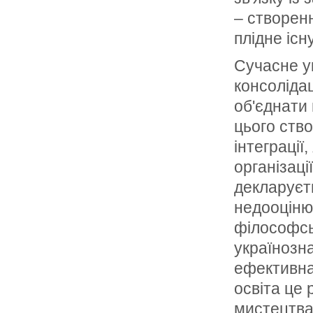
– створенн
плідне існ
Сучасне у
консолідац
об'єднати 
цього ство
інтеграції
організаці
декларуєть
недооцінює
філософсь
українозна
ефективна
освіта це 
мистецтва