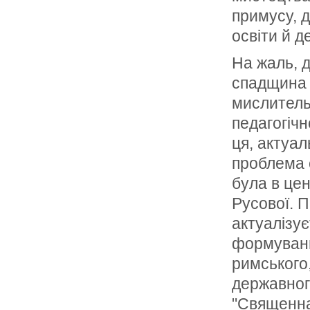
примусу, 
освіти й д
На жаль, 
спадщина 
мислитель
педагогіч
ця, актуа
проблема 
була в цен
Русової. 
актуалізує
формуванн
римського
державног
"Священна