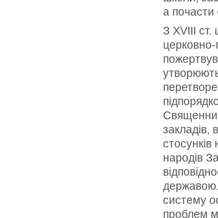
а почасти
З XVIII ст
церковно-
пожертвува
утворюють
перетворен
підпорядко
Священний
закладів, 
стосунків 
народів За
відповідно
державою. 
систему ос
проблем м