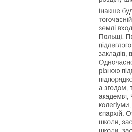
Інакше буд
тогочасній
землі вхо
Польщі. По
підлеглого
закладів, 
Одночасно 
різною під
підпорядк
а згодом, 
академія, 
колегіуми
єпархій. От
школи, зас
школи, за