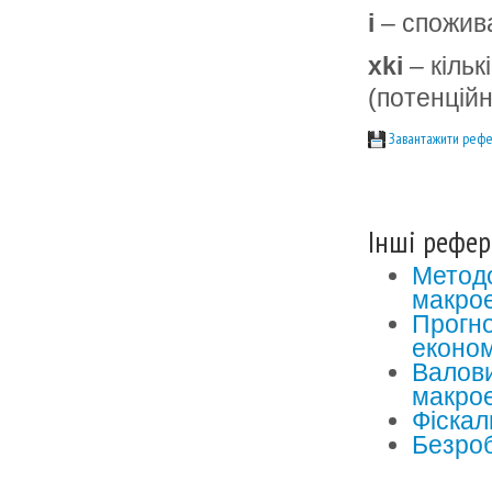
i
– спожива
xki
– кільк
(потенційн
Завантажити рефе
Інші рефер
Методо
макрое
Прогно
економ
Валови
макрое
Фіскал
Безроб