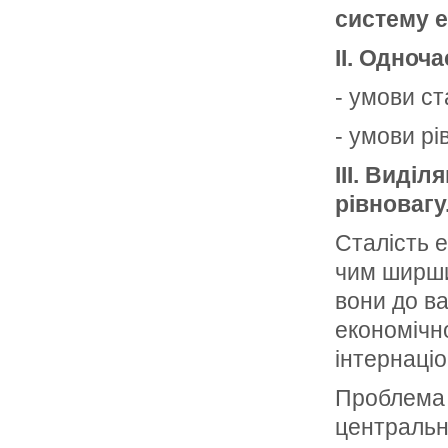
систему е
II. Одноч
- умови ст
- умови рі
III. Виділ
рівновагу
Сталість 
чим ширши
вони до в
економічно
інтернаці
Проблема 
центральн