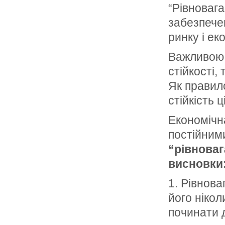
“Рівновага
забезпече
ринку і ек
Важливою 
стійкості,
Як правило
стійкість ц
Економічна
постійним
“рівноваг
висновки
1. Рівнова
його нікол
починати 