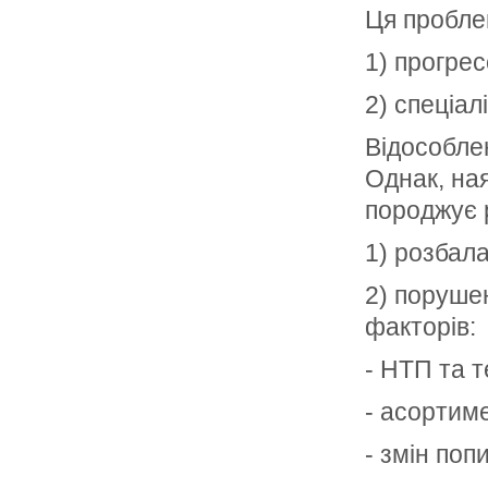
Ця пробле
1) прогрес
2) спеціал
Відособлен
Однак, на
породжує 
1) розбал
2) порушен
факторів:
- НТП та т
- асортиме
- змін поп