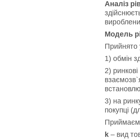
Аналіз рі
здійснюєть
вироблени
Модель рі
Прийнято
1) обмін з
2) ринкові
взаємозв`я
встановлю
3) на ринк
покупці (д
Приймаємо
k
– вид то