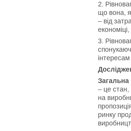
2. Рівнова
що вона, я
– від затр
економіці,
3. Рівнова
спонукаючи
інтересам 
Досліджен
Загальна 
– це стан
на виробн
пропозиці
ринку прод
виробницт