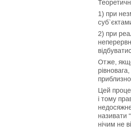
Теоретичн
1) при нез
суб`єктам
2) при ре
неперервні
відбувати
Отже, якщ
рівновага,
приблизно 
Цей проце
і тому пра
недосяжне 
називати “
нічим не в