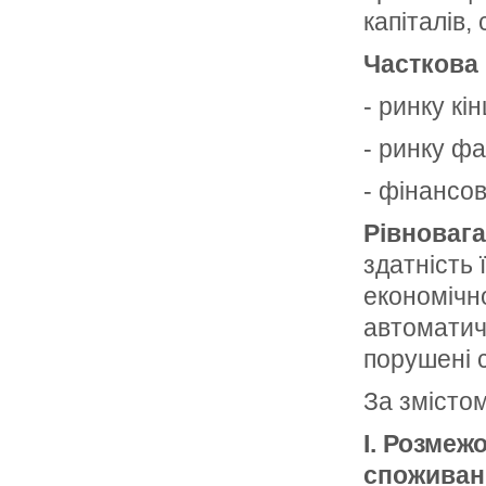
капіталів,
Часткова 
- ринку кі
- ринку фа
- фінансов
Рівноваг
здатність 
економічно
автоматич
порушені с
За змістом
I. Розмеж
споживанн