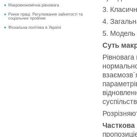
Макроекономічна рівновага
3. Класич
Ринок праці. Регулювання зайнятості та
соціальних проблем
4. Загальн
Фіскальна політика в Україні
5. Модель
Суть макр
Рівновага 
нормальног
взаємозв`я
параметрів
відновленн
суспільств
Розрізняют
Часткова 
пропозиці