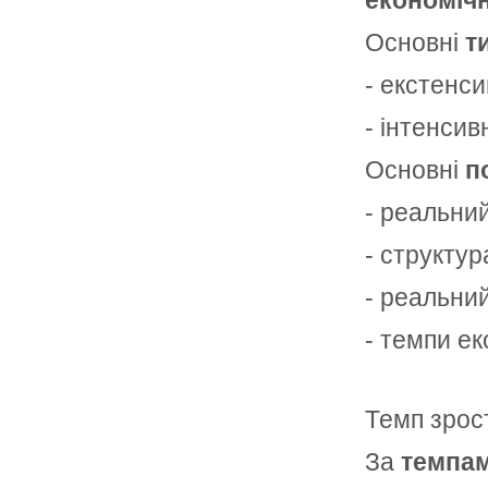
економіч
Основні
т
- екстенси
- інтенсив
Основні
п
- реальни
- структу
- реальни
- темпи ек
Темп зро
За
темпа