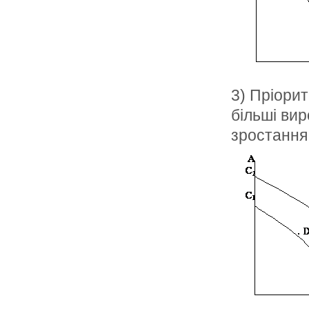
3) Пріори
більші вир
зростання