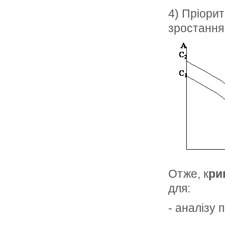
4) Пріори
зростання
Отже, к
ри
для:
- аналізу 