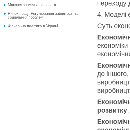
переходу 
Макроекономічна рівновага
4. Моделі
Ринок праці. Регулювання зайнятості та
соціальних проблем
Суть еконо
Фіскальна політика в Україні
Економіч
економіки 
економічн
Економіч
до іншого,
виробництв
виробницт
Економічн
розвитку
Економіч