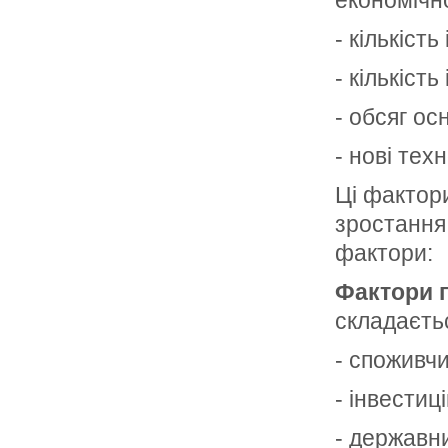
економічн
- кількість
- кількість
- обсяг ос
- нові тех
Ці фактор
зростання
фактори:
Фактори 
складаєтьс
- споживч
- інвестиц
- державни