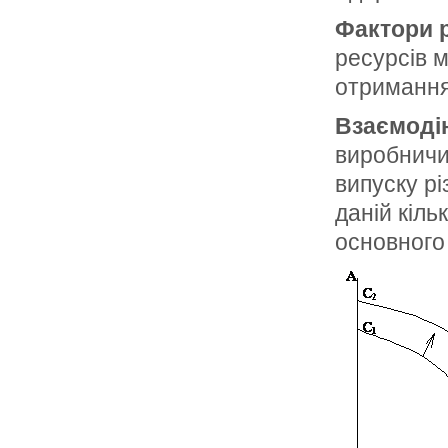
Фактори 
ресурсів 
отримання 
Взаємоді
виробничи
випуску рі
даній кіль
основного 