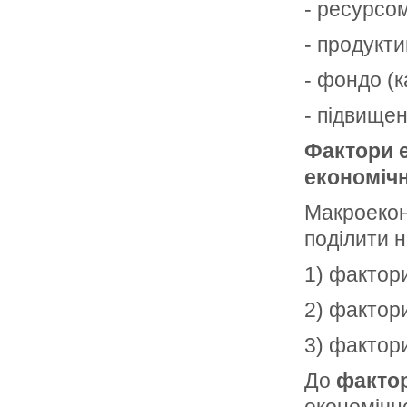
- ресурсом
- продукти
- фондо (к
- підвище
Фактори е
економічн
Макроекон
поділити н
1) фактори
2) фактори
3) фактори
До
фактор