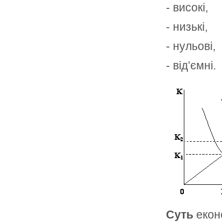
- високі,
- низькі,
- нульові,
- від’ємні.
Суть
екон