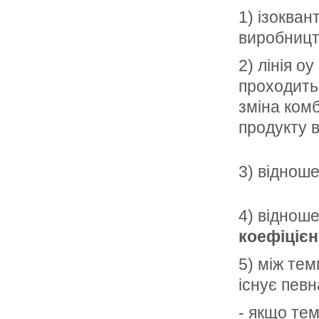
1) ізокван
виробницт
2) лінія о
проходить 
зміна комб
продукту в
3) віднош
4) віднош
коефіцієн
5) між тем
існує певн
- якщо тем