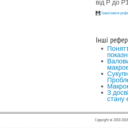
від Р до Р
Завантажити рефе
Інші рефер
Понятт
показн
Валови
макрое
Сукупн
Пробле
Макрое
З досв
стану 
Copyright © 2010-202