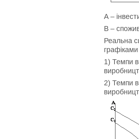
А – інвест
В – спожив
Реальна с
графіками 
1) Темпи 
виробницт
2) Темпи 
виробництв