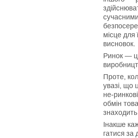
здійснюва
сучасними 
безпосеред
місце для 
висновок.
Ринок — ц
виробництв
Проте, кол
увазі, що 
не-ринкові
обмін това
знаходить 
Інакше каж
гатися за