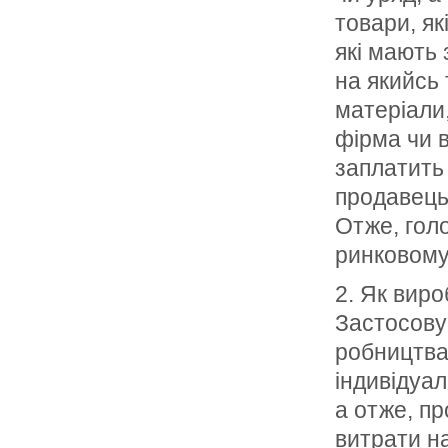
товари, як
які мають 
на якийсь 
матеріали,
фірма чи 
заплатить 
продавець 
Отже, голо
ринковому 
2. Як виро
Застосовую
робництва,
індивідуал
а отже, пр
витрати на