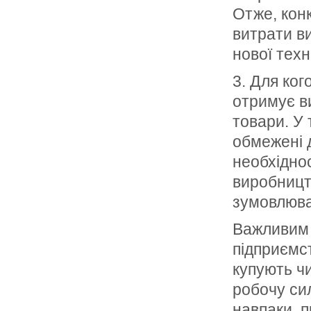
Отже, кон
витрати в
нової техн
3. Для ког
отримує ви
това­ри. У
обмежені 
необхідно
виробницт
зумовлюва
Важливим 
підприємс
ку­пують ч
робочу сил
навпаки, п