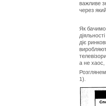
важливе з
через який
Як бачимо
діяль­ност
діє ринко­
виробляють
телевізори
а не хаос,
Розглянемо
1).