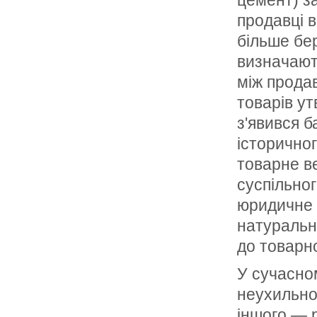
цемент) з
продавці в
більше бе
визначають
між продав
товарів у
з'явився б
історичног
товарне в
суспільног
юридичне 
натурально
до товарно
У сучасном
неухиль­но
іншого — р