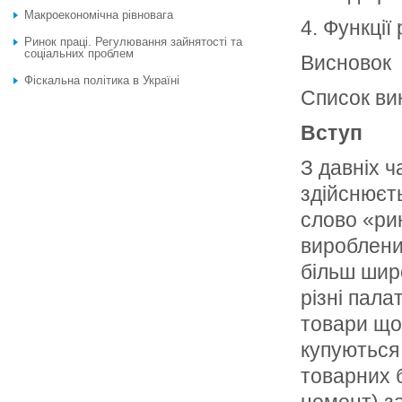
Макроекономічна рівновага
4. Функції 
Ринок праці. Регулювання зайнятості та
соціальних проблем
Висновок
Фіскальна політика в Україні
Список ви
Вступ
З давніх ч
здійснюєть
слово «ри
вироблени
більш широ
різні пала
товари щод
купуються 
товарних б