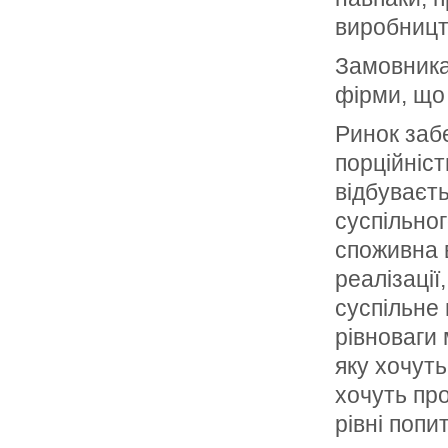
виробницт
Замовникам
фірми, що
Ринок заб
порційніст
відбуваєт
суспільног
споживна 
реалізації
суспільне 
рівноваги 
яку хочуть
хочуть пр
рівні попи