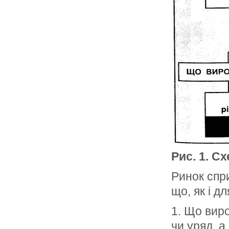
Рис. 1. С
Ринок спр
що, як і д
1. Що виро
чи уряд, а