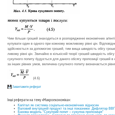
Чим більше грошей знаходиться в розпорядженні економічних аґенті
купувати один в одного при кожному можливому рівні цін. Відповідн
здійснюєть­ся за допомогою грошей, тим вища швидкість обігу грош
ливому рівні цін. Звичайно в кіль­кісній теорії грошей швидкість обі
сукупного попиту бу­дується для даного обсягу про­позиції грошей в 
за інших рівних умов, величина сукупного попиту визначається рівн
(4.6)
Завантажити реферат
Інші реферати на тему «Макроекономіка»:
Капітал як система соціально-економічних відносин
Валовий внутрішній продукт та інші показники. Дефлятор ВВ
Базова модель "Сукупний попит – сукупна пропозиція"