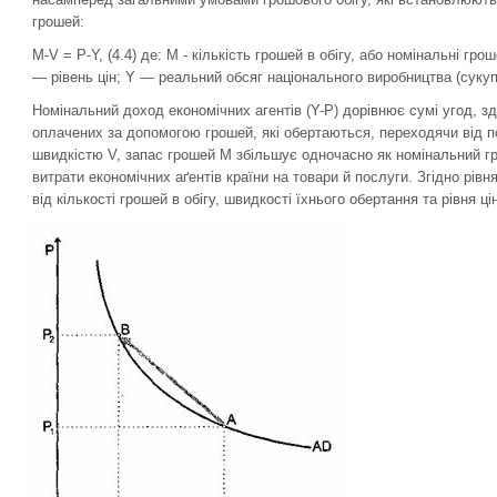
грошей:
M-V = P-Y, (4.4) де: М - кількість грошей в обігу, або номінальні гр
— рівень цін; Y — реальний обсяг національного виробництва (суку
Номінальний доход економічних агентів (Y-P) дорівнює сумі угод, зд
оплачених за допомогою грошей, які обертаються, переходячи від п
швидкістю V, запас грошей М збільшує одночасно як номінальний гр
витрати економічних аґентів країни на товари й послуги. Згідно рівн
від кількості грошей в обігу, швидкості їхнього обертання та рівня цін