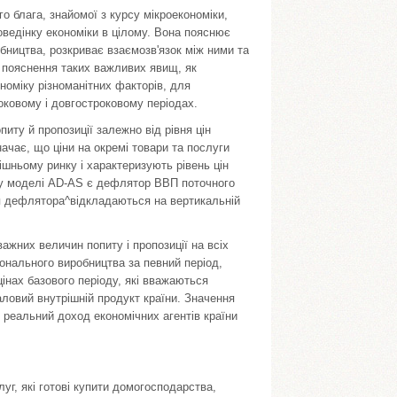
го блага, знайомої з курсу мікроекономіки,
оведінку економіки в цілому. Вона пояснює
обництва, розкриває взаємозв'язок між ними та
 пояснення таких важливих явищ, як
ономіку різноманітних факторів, для
роковому і довгостроковому періодах.
иту й пропозиції залежно від рівня цін
начає, що ціни на окремі товари та послуги
шньо­му ринку і характеризують рівень цін
ін у моделі AD-AS є дефлятор ВВП поточ­ного
ння дефлятора^відкладаються на вертикальній
важних величин попиту і пропозиції на всіх
онального виробництва за певний період,
цінах базового періоду, які вважаються
аловий внутрішній продукт країни. Значення
 реаль­ний доход економічних агентів країни
луг, які готові купити домогосподарства,