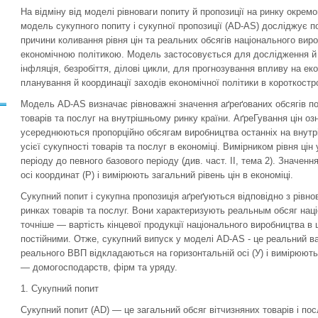
На відміну від моделі рівноваги попиту й пропозиції на ринку окремо
модель сукупного попиту і сукуп­ної пропозиції (AD-AS) досліджує п
причини коливання рівня цін та реальних обсягів національного вир
економічною політи­кою. Модель застосовується для дослідження й
інфляція, безробіття, ділові цикли, для прогнозування впливу на ек
планування й координації заходів економічної політики в короткост
Модель AD-AS визначає рівноважні значення аґреґованих обсягів по­п
товарів та послуг на внутрішньому ринку країни. АґреГування цін оз
усереднюються пропорційно обсягам виробництва останніх на внутрі
усієї сукупності товарів та послуг в економіці. Вимірником рівня ц
періоду до певного базового періоду (див. част. II, тема 2). Значе
осі координат (Р) і вимірюють загальний рівень цін в економіці.
Сукупний попит і сукупна пропозиція аґреґуються відповідно з рівно­
ринках товарів та послуг. Вони характеризують реальным обсяг наці
точніше — вартість кінцевої продукції національного виробництва в 
постійними. Отже, сукупний випуск у мо­делі AD-AS - це реальний в
реального ВВП відкладаються на горизонтальній осі (У) і вимірюють
— домогосподарств, фірм та уряду.
1. Сукупний попит
Cукупний попит (AD) — це загальний обсяг вітчизняних товарів і по­с