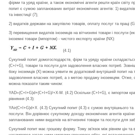
фірми та уряд країни, а також економічні агенти решти країн світу пр
попит є сумою запланованих витрат економічних агентів: 1) ви­даткі
та інвестиції (7);
2) видатків держави на закупівлю товарів, оплату послуг та праці (G
3) перевищення видатків іноземців на вітчизняні товари і послуги (
іноземні товари (імпортом) - чистого експорту країни (NX):
(4.1)
Сукупний попит домогосподарств, фірм та уряду країни складається 
(C+/+G), товари та послуги для задоволення власних потреб. Зовнішн
боку іноземців (X) можна уявити як додатковий внутрішній попит на 
задоволення власних потреб, а з метою продажу іноземцям. Отже, су
можна показати таким чином:
YAD=(C+I+G)d+(C+I+G)/+X-M. (4.2) Оскільки (C+I+G), є імпортом краї
рівняння (4.3):
YAir(C+I+G)d+X. (4.3) Сукупний попит (4.3) є сумою внутрішнього та 
послуги. Він дорівнює сукупному доходу економічних агентів країни
запланованих ними видатків на вітчизняні товари та послуги для за
Сукупний попит має грошову форму. Тому зв'язок між рівнем цін та
насамперед загальними умовами грошового обігу, які встановлюютьс