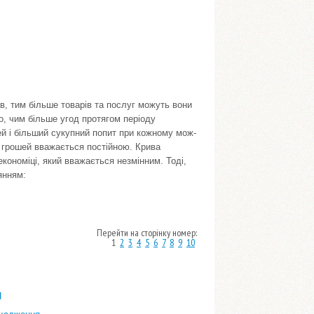
в, тим більше товарів та послуг можуть вони
о, чим більше угод протягом періоду
ей і більший сукупний попит при кожному мож­
гу грошей вважається постій­ною. Крива
економіці, який вважається незмінним. Тоді,
янням:
Перейти на сторінку номер:
1
2
3
4
5
6
7
8
9
10
П