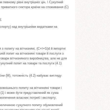
и певному рівні внутрішніх цін. \ Су­купний
в приватного сектора країни на споживання (С)
);
експорту) над внутрішніми видатками на
з попиту на вітчизняні, (C+I+G)d й імпортні
ій попит на вітчизняні товари й послуги з
товари вітчизняного виробництва, але не для
купний попит на товари та послуги (4.1)
ни (М), тотожність (4.2) набуває вигляду
зовнішнього попиту на вітчизняні товари і
 (1) і може бути представлений як сума
безпечення власних потреб і експорту.
 величиною сукупного попиту обумовлений
я основним рівнянням кількісної теорії