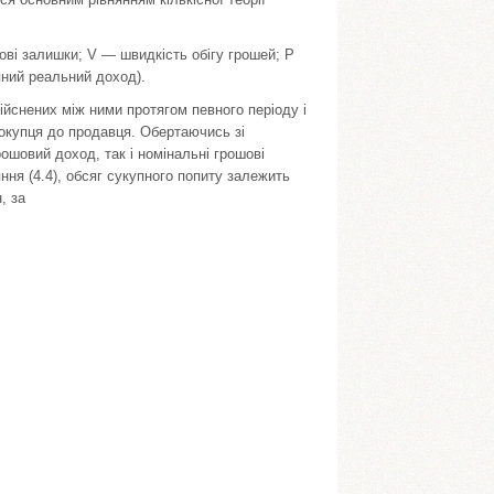
ошові залишки; V — швидкість обігу грошей; Р
пний реальний доход).
ійснених між ними протягом певного періоду і
окупця до продавця. Обертаю­чись зі
ошовий доход, так і номінальні грошові
яння (4.4), обсяг сукупного попиту залежить
, за