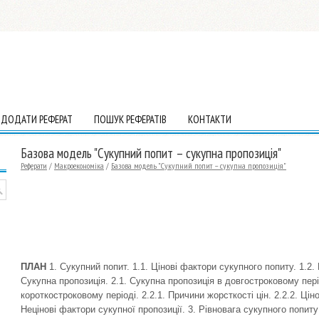
ДОДАТИ РЕФЕРАТ
ПОШУК РЕФЕРАТІВ
КОНТАКТИ
Базова модель "Сукупний попит – сукупна пропозиція"
Реферати
/
Макроекономіка
/
Базова модель "Сукупний попит – сукупна пропозиція"
ПЛАН
1. Сукупний попит. 1.1. Цінові фактори сукупного попиту. 1.2.
Сукупна пропозиція. 2.1. Сукупна пропозиція в довгостроковому пері
короткостроковому періоді. 2.2.1. Причини жорсткості цін. 2.2.2. Ціно
Нецінові фактори сукупної пропозиції. 3. Рівновага сукупного попиту 