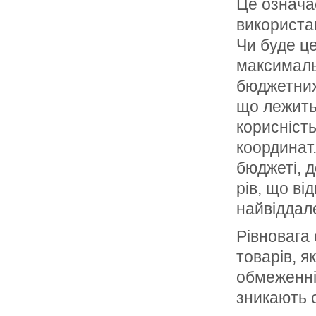
Це означа
використан
Чи буде це
максималь
бюджетних
що лежить
корисність
координат
бюджеті, д
рів, що ві
найвіддале
Рівновага 
товарів, 
обмеженні.
зникають 