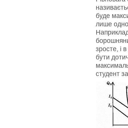
називаєт
буде макс
лише одно
Наприклад
борошняних
зросте, і 
бути дотич
максималь
студент за