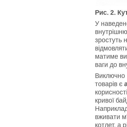
Рис. 2. К
У наведен
внутрішню,
зростуть 
відмовляти
матиме ви­
ваги до вн
Виключно к
товарів є
корисності
кривої бай
Наприклад
вживати м
котлет, а 