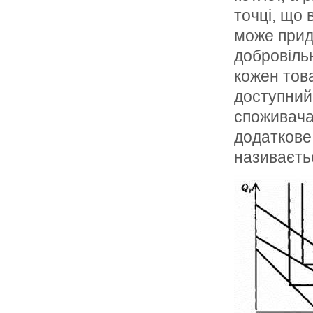
точці, що 
може прид
добровіль
ко­жен тов
доступний 
споживача.
додаткове
називаєт