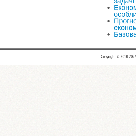
задачі 
Економ
особли
Прогно
економ
Базова
Copyright © 2010-202