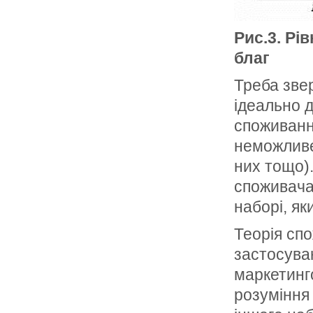
Рис.3. Рі
благ
Треба зве
ідеально 
споживання
неможливе
них тощо).
споживача
наборі, як
Теорія сп
застосува
маркетинг
розуміння