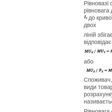
Рівновазі
рівновага 
до криво
двох
ліній збіг
відповідає
або
Споживач, 
види товар
розрахунку
називаєт
Рівновага 