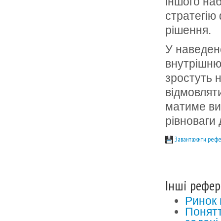
іншого на
стратегію 
рішення.
У наведен
внутрішню,
зростуть 
відмовляти
матиме ви­
рівноваги 
Завантажити рефе
Інші рефер
Ринок 
Понятт