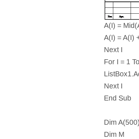
A(I) = Mid(A
A(I) = A(I)
Next I
For I = 1 T
ListBox1.A
Next I
End Sub
Dim A(500
Dim M