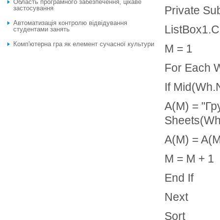
Область програмного забезпечення, цікаве
Private Su
застосування
Автоматизацiя контролю вiдвiдування
ListBox1.C
студентами занять
Комп'ютерна гра як елемент сучасної культури
M = 1
For Each 
If Mid(Wh.
A(M) = "Гр
Sheets(Wh
A(M) = A(M
M = M + 1
End If
Next
Sort