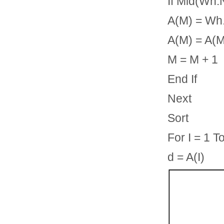
If Mid(Wh.
A(M) = Wh
A(M) = A(M
M = M + 1
End If
Next
Sort
For I = 1 T
d = A(I)