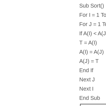
Sub Sort()
For I = 1 T
For J = 1 To
If A(I) < A
T = A(I)
A(I) = A(J)
A(J) = T
End If
Next J
Next I
End Sub