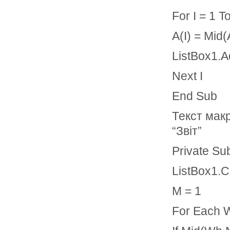
For I = 1 T
A(I) = Mid(A
ListBox1.A
Next I
End Sub
Текст макр
“Звіт”
Private Su
ListBox1.C
M = 1
For Each 