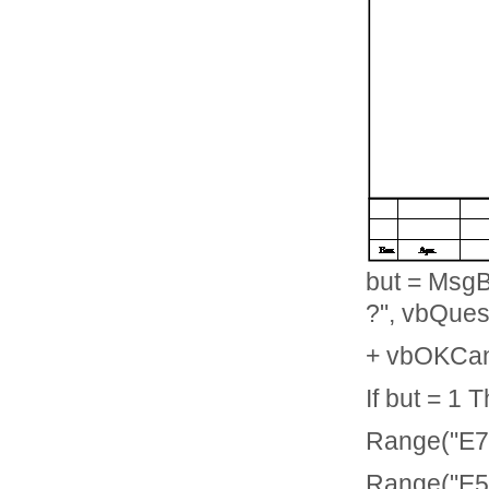
but = Msg
?", vbQues
+ vbOKCan
If but = 1 
Range("E7:
Range("E5"