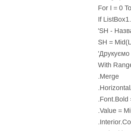
For I = 0 T
If ListBox1
'SH - Назв
SH = Mid(Li
'Друкуємо 
With Range
.Merge
.Horizonta
.Font.Bold
.Value = Mi
.Interior.C