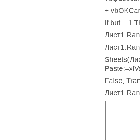
+ vbOKCan
If but = 1 
Лист1.Rang
Лист1.Ran
Sheets(Лис
Paste:=xlV
False, Tra
Лист1.Rang