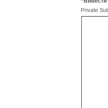
“Вивести
Private S