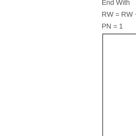
End With
RW = RW 
PN = 1