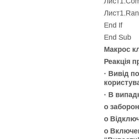
Лист1.Com
Лист1.Rang
End If
End Sub
Макрос кл
Реакція п
· Вивід п
користув
· В випад
o заборо
o Відключ
o Включен