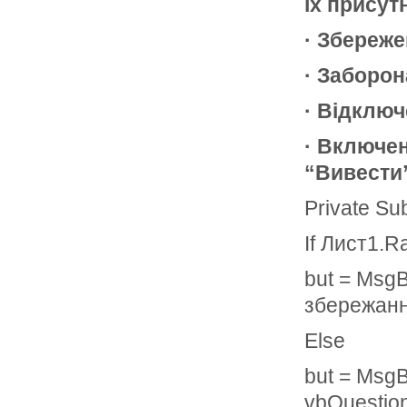
їх присут
· Збереже
· Заборон
· Відключ
· Включен
“Вивести
Private S
If Лист1.R
but = Msg
збережання
Else
but = MsgB
vbQuestio