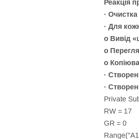
Реакція п
· Очистка
· Для кож
o Вивід 
o Перегля
o Копіюва
· Створен
· Створен
Private S
RW = 17
GR = 0
Range("A1