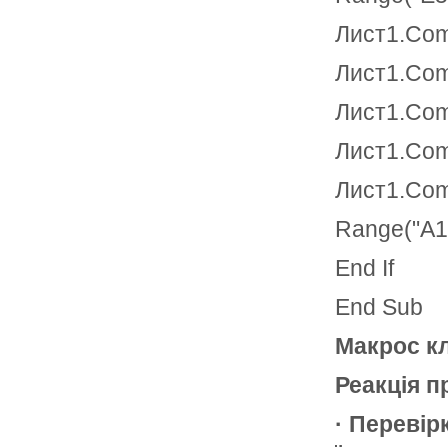
Лист1.Com
Лист1.Com
Лист1.Com
Лист1.Com
Лист1.Com
Range("A1"
End If
End Sub
Макрос кл
Реакція п
· Перевір