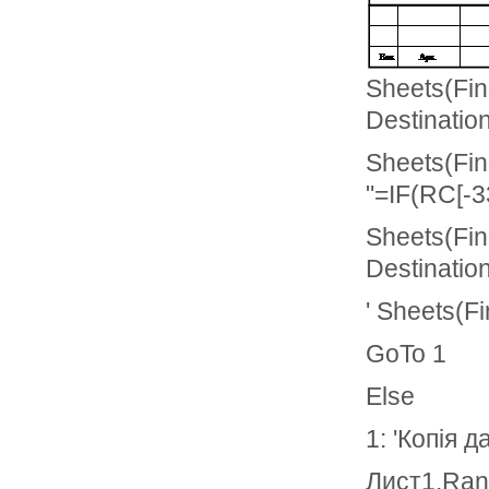
Sheets(Fin
Destinatio
Sheets(Fi
"=IF(RC[-3
Sheets(Fin
Destinatio
' Sheets(Fi
GoTo 1
Else
1: 'Копія 
Лист1.Rang