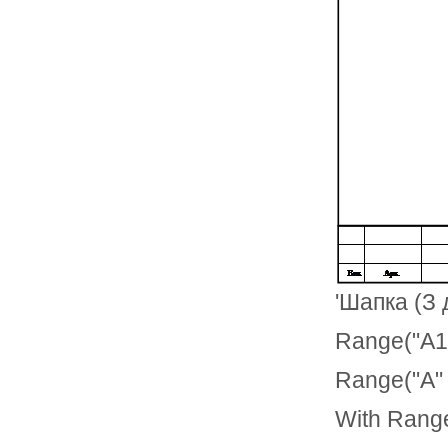
'Шапка (З
Range("A1
Range("A" 
With Range