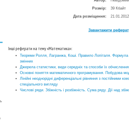
Автор:
Невідомий
Розмір:
39 Кбайт
Дата розміщення:
21.01.2012
Завантажити реферат
Інші реферати на тему «Математика»:
Теореми Ролля, Лагранжа, Коші. Правило Лопіталя. Формула 
змінних
Джерела статистики, види середніх та способи їх обчислення
Основні поняття математичного програмування. Побудова мод
Лінійні неоднорідні диференціальні рівняння з постійними ко
спеціального вигляду
Числові ряди. Збіжність і розбіжність. Сума ряду. Дії над зб
ть
е