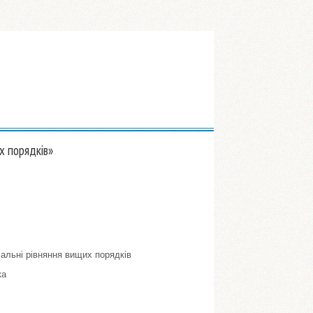
х порядків»
альні рівняння вищих порядків
ка