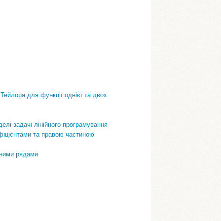
Тейлора для функції однієї та двох
елі задачі лінійного програмування
ефіцієнтами та правою частиною
іжними рядами