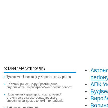
ОСТАННІ РЕФЕРАТИ РОЗДІЛУ
Автоно
регіон
Туристичні інвестиції у Карпатському регіоні
АПК Ук
Світовий ринок цукру і розміщення
підприємств цукропереробної промисловості
Будіве
Порівняння характеристика галузевої
Виробн
структури сільськогосподарського
виробництва двох економічних районів
Волинс
Зайнятість населення