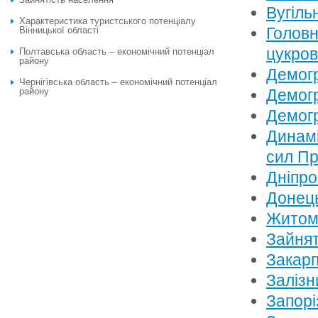
Вугіль
Характеристика туристського потенціалу
Головн
Вінницької області
цукров
Полтавська область – економічний потенціал
району
Демогр
Чернігівська область – економічний потенціал
району
Демогр
Демог
Динамі
сил Пр
Дніпро
Донець
Житоми
Зайнят
Закарп
Залізн
Запорі