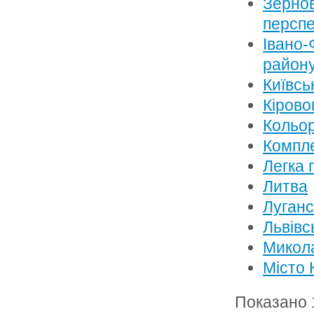
Зернов
перспе
Івано-
район
Київсь
Кірово
Кольор
Компле
Легка 
Литва
Луганс
Львівс
Микола
Місто 
Показано 1