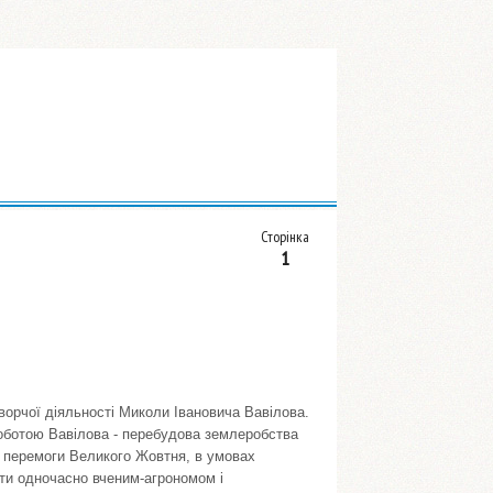
Сторінка
1
творчої діяльності Миколи Івановича Вавілова.
роботою Вавілова - перебудова землеробства
я перемоги Великого Жовтня, в умовах
ути одночасно вченим-агрономом і