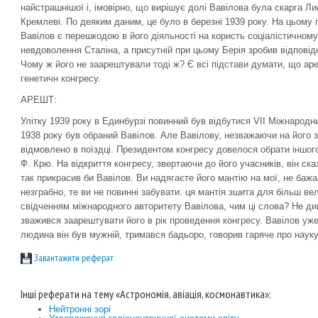
найстрашнішої і, імовірно, що вирішує долі Вавілова була скарга Ли
Кремлеві. По деяким даним, це було в березні 1939 року. На цьому 
Вавілов є перешкодою в його діяльності на користь соціалістичном
невдоволення Сталіна, а присутній при цьому Берія зробив відповід
Чому ж його не заарештували тоді ж? Є всі підстави думати, що ар
генетичн конгресу.
АРЕШТ:
Улітку 1939 року в Единбурзі повинний був відбутися VII Міжнародн
1938 року був обраний Вавілов. Але Вавілову, незважаючи на його з
відмовлено в поїздці. Президентом конгресу довелося обрати іншого
Ф. Крю. На відкриття конгресу, звертаючи до його учасників, він ск
так прикрасив би Вавілов. Ви надягаєте його мантію на мої, не бажа
незграбно, те ви не повинні забувати: ця мантія зшита для більш в
свідченням міжнародного авторитету Вавілова, чим ці слова? Не див
зважився заарештувати його в рік проведення конгресу. Вавілов уж
людина він був мужній, тримався бадьоро, говорив гаряче про науку
Завантажити реферат
Інші реферати на тему «Астрономія, авіація, космонавтика»:
Нейтронні зорі