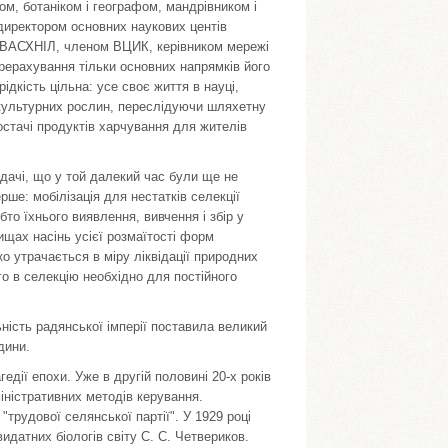
ом, ботаніком і географом, мандрівником і
 директором основних наукових центів
ом ВАСХНІЛ, членом ВЦИК, керівником мережі
ерерахування тільки основних напрямків його
рідкість цільна: усе своє життя в науці,
 культурних рослин, переслідуючи шляхетну
остачі продуктів харчування для жителів
адачі, що у той далекий час були ще не
ше: мобілізація для нестатків селекції
бто їхнього виявлення, вивчення і збір у
ищах насінь усієї розмаїтості форм
о утрачається в міру ліквідації природних
о в селекцію необхідно для постійного
ність радянської імперії поставила великий
дини.
едії епохи. Уже в другій половині 20-х років
іністративних методів керування.
"трудової селянської партії". У 1929 році
идатних біологів світу С. С. Четвериков.