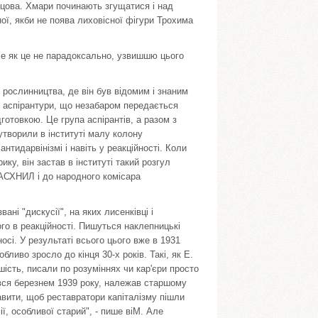
льцова. Хмари починають згущатися і над
ної, якби не поява лиховісної фігури Трохима
е як це не парадоксально, узвишшю цього
рослинництва, де він був відомим і знаним
т аспірантури, що незабаром передається
отовкою. Це група аспірантів, а разом з
утворили в інституті малу колону
нтидарвінізмі і навіть у реакційності. Коли
у, він застав в інституті такий розгул
АСХНИЛ і до народного комісара
ані "дискусії", на яких лисенківці і
го в реакційності. Пишуться наклепницькі
носі. У результаті всього цього вже в 1931
ливо зросло до кінця 30-х років. Такі, як Е.
ьшість, писали по розуміннях чи кар'єри просто
ався березнем 1939 року, належав старшому
авити, щоб реставратори капіталізму пішли
ї, особливої старий", - пише віМ. Але