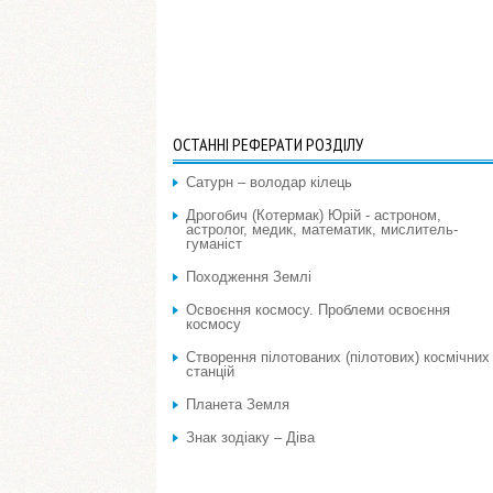
ОСТАННІ РЕФЕРАТИ РОЗДІЛУ
Сатурн – володар кілець
Дрогобич (Котермак) Юрій - астроном,
астролог, медик, математик, мислитель-
гуманіст
Походження Землі
Освоєння космосу. Проблеми освоєння
космосу
Створення пілотованих (пілотових) космічних
станцій
Планета Земля
Знак зодіаку – Діва