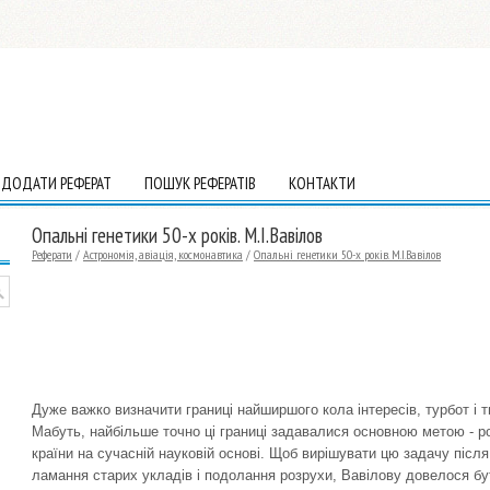
ДОДАТИ РЕФЕРАТ
ПОШУК РЕФЕРАТІВ
КОНТАКТИ
Опальні генетики 50-х років. М.І.Вавілов
Реферати
/
Астрономія, авіація, космонавтика
/
Опальні генетики 50-х років. М.І.Вавілов
Дуже важко визначити границі найширшого кола інтересів, турбот і 
Мабуть, найбільше точно ці границі задавалися основною метою - 
країни на сучасній науковій основі. Щоб вирішувати цю задачу післ
ламання старих укладів і подолання розрухи, Вавілову довелося б