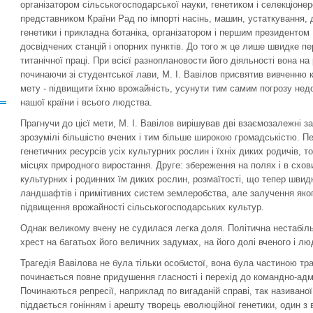
організатором сільськогосподарської науки, генетиком і селекціонер
представником Країни Рад по імпорті насінь, машин, устаткування,
генетики і прикладна ботаніка, організатором і першим президент
досвідчених станцій і опорних пунктів. До того ж це лише швидке п
титанічної праці. При всієї разноплановости його діяльності вона на 
починаючи зі студентської лави, М. І. Вавілов присвятив вивченню
мету - підвищити їхню врожайність, усунути тим самим погрозу нед
нашої країни і всього людства.
Прагнучи до цієї мети, М. І. Вавілов вирішував дві взаємозалежні з
зрозумілі більшістю вчених і тим більше широкою громадськістю. Пер
генетичних ресурсів усіх культурних рослин і їхніх диких родичів, то
місцях природного виростання. Друге: збереження на полях і в схов
культурних і родинних їм диких рослин, розмаїтості, що тепер швидк
ландшафтів і примітивних систем землеробства, але залучення яког
підвищення врожайності сільськогосподарських культур.
Однак великому вчену не судилася легка доля. Політична нестабіль
хрест на багатьох його величних задумах, на його долі вченого і лю
Трагедія Вавілова не була тільки особистої, вона була частиною траг
починається повне придушення гласності і перехід до командно-адм
Починаються репресії, наприклад по вигаданій справі, так називаної 
піддається гонінням і арешту творець еволюційної генетики, один з в