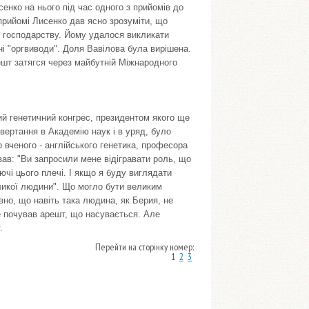
сенко на нього під час одного з прийомів до
прийомі Лисенко дав ясно зрозуміти, що
у господарству. Йому удалося викликати
ні "оргвиводи". Доля Вавілова була вирішена.
ешт затягся через майбутній Міжнародного
ий генетичний конгрес, президентом якого ще
вертання в Академію наук і в уряд, було
 вченого - англійського генетика, професора
азав: "Ви запросили мене відігравати роль, що
ючі цього плечі. І якщо я буду виглядати
еликої людини". Що могло бути великим
но, що навіть така людина, як Берия, не
е почував арешт, що насувається. Але
.
Перейти на сторінку номер:
1
2
3