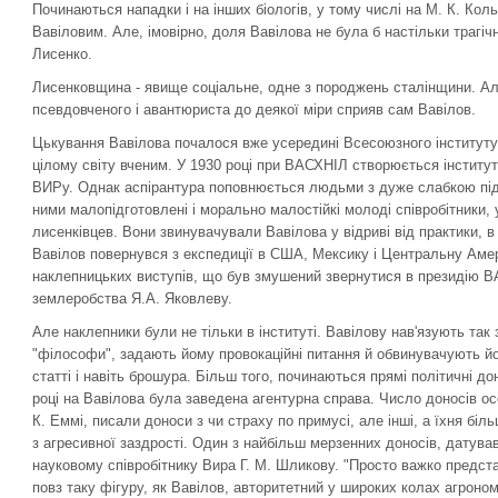
Починаються нападки і на інших біологів, у тому числі на М. К. Ко
Вавіловим. Але, імовірно, доля Вавілова не була б настільки трагіч
Лисенко.
Лисенковщина - явище соціальне, одне з породжень сталінщини. Ал
псевдовченого і авантюриста до деякої міри сприяв сам Вавілов.
Цькування Вавілова почалося вже усередині Всесоюзного інституту 
цілому світу вченим. У 1930 році при ВАСХНІЛ створюється інститу
ВИРу. Однак аспірантура поповнюється людьми з дуже слабкою підг
ними малопідготовлені і морально малостійкі молоді співробітники, 
лисенківцев. Вони звинувачували Вавілова у відриві від практики, в а
Вавілов повернувся з експедиції в США, Мексику і Центральну Америк
наклепницьких виступів, що був змушений звернутися в президію В
землеробства Я.А. Яковлеву.
Але наклепники були не тільки в інституті. Вавілову нав'язують так зв
"філософи", задають йому провокаційні питання й обвинувачують йо
статті і навіть брошура. Більш того, починаються прямі політичні до
році на Вавілова була заведена агентурна справа. Число доносів особ
К. Еммі, писали доноси з чи страху по примусі, але інші, а їхня біл
з агресивної заздрості. Один з найбільш мерзенних доносів, датув
науковому співробітнику Вира Г. М. Шликову. "Просто важко предст
повз таку фігуру, як Вавілов, авторитетний у широких колах агрономі