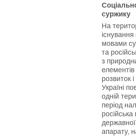
Соціально
суржику
На територ
існування
мовами су
та російс
з природн
елементів 
розвиток 
Україні по
одній тери
період нал
російська
державної
апарату, н