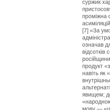
суржик ха
пристосов
проміжна 
асиміляцій
[7] «За у
адміністра
означав дл
відсотків 
російщини 
продукт «
навіть як 
внутрішньо
альтернат
явищем; д
«народною
мову — «ш