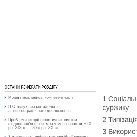
ОСТАННІ РЕФЕРАТИ РОЗДІЛУ
1 Соціаль
Мовні і мовленнєві компетентності
суржику
П.О.Бузук про методологію
лінгвогеографічного дослідження
2 Типізаці
Проблеми історії фонетичних систем
східнослов’янських мов у мовознавстві 70-Х
рр. XIX ст. – 30-х рр. XX ст.
3 Викорис
Зумовленість вибору мотиваційної ознаки у