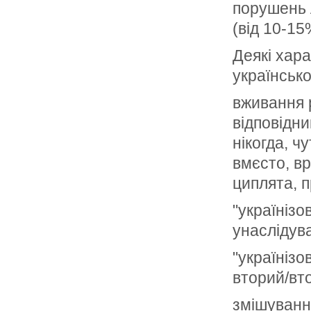
порушень 
(від 10-15
Деякі хар
українсько
вживання 
відповідник
нікогда, ч
вмєсто, вр
циплята, п
"українізо
унаслідува
"українізо
вторий/вт
змішуванн