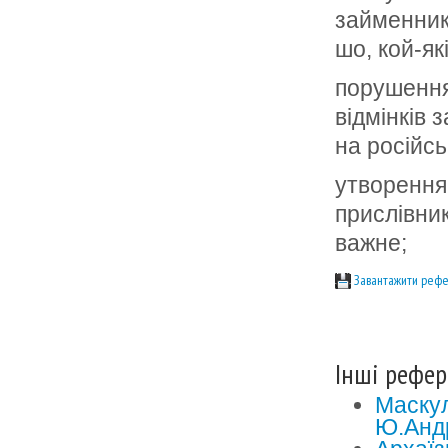
займенників
шо, кой-які
порушення
відмінків 
на російсь
утворення
прислівник
важне;
Завантажити рефе
Інші рефер
Маскул
Ю.Анд