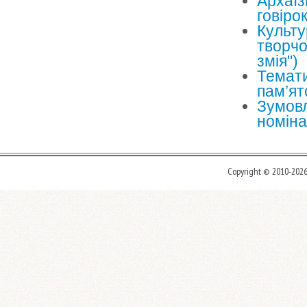
Архаїз
говіро
Культу
творчо
змія")
Темати
пам’ято
Зумовл
номіна
Copyright © 2010-202