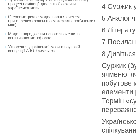
процесі номінації діалектної лексики
4 Суржик 
української мови
5 Аналогіч
Стереометричне моделювання систем
приголосних фонем (на матеріалі слов'янських
мов)
6 Літерат
Моделі породження нового значення в
когнітивних метафорах
7 Посилан
Утворення української мови в науковій
концепції А.Ю.Кримського
8 Дивіться
Суржик (б
ячменю, яч
побутове м
елементи 
Термін «с
переважно
Українськ
спілкуванн