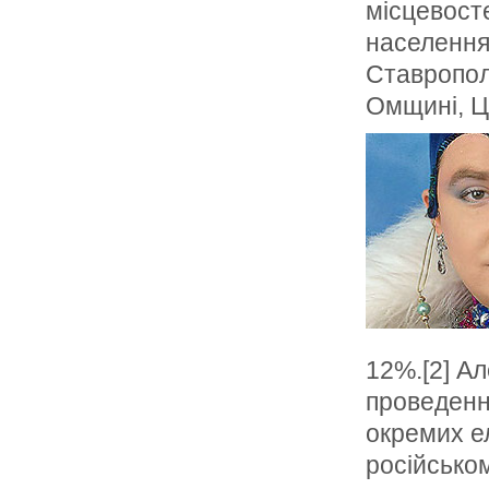
місцевосте
населення 
Ставропол
Омщині, Ці
12%.[2] А
проведенн
окремих е
російсько