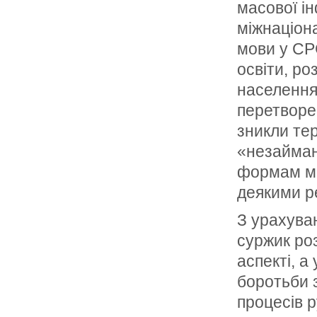
масової ін
міжнаціона
мови у СР
освіти, ро
населення 
перетворен
зникли тер
«незайман
формам мо
деякими р
З урахуван
суржик роз
аспекті, а
боротьби з
процесів р