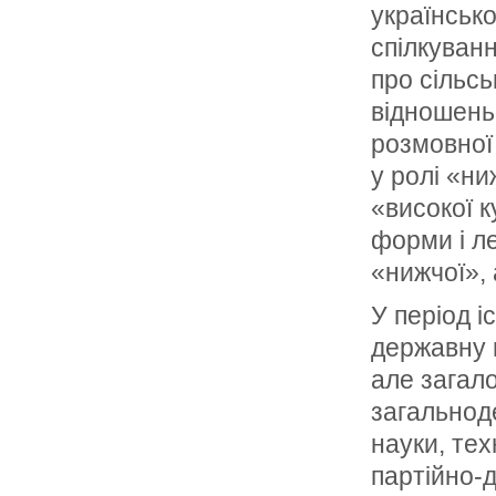
українськ
спілкуван
про сільс
відношень 
розмовної 
у ролі «ни
«високої к
форми і л
«нижчої»,
У період 
державну п
але загало
загальнод
науки, тех
партійно-д