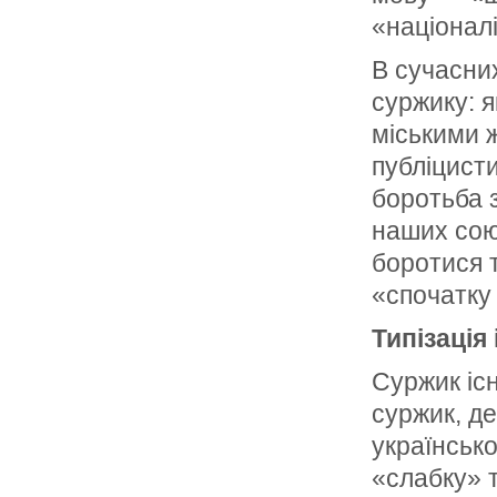
«націоналі
В сучасни
суржику: 
міськими ж
публіцисти
боротьба 
наших союз
боротися 
«спочатку 
Типізація
Суржик іс
суржик, де
українсько
«слабку» 