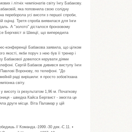
вих і літніх чемпіонатів світу Інгу Бабакову.
баковій, яка поповнила свою солідну
она переборола усі висоти з першої спроби,
 оцінці. Третя спроба виявилася для Інги
даль. А "золото" дісталося бронзовому
се Бергквіст зі Швеції, що випередила
рес-конференції Бабакова заявила, що цілком
го якості, якби поруч з нею був її тренер і
ку Бабакової довелося керувати діями
лефоні. Сергій Бабаков дивився виступу Інги
 Павлові Воронову, по телефоні. "До
мейній раді вирішили: я просто зобов'язана
мпіонка світу.
в у висоту із результатом 1,96 м. Початкову
ерниця - шведка Кайса Бергвист - змогла це
яла друге місце. Віта Паламар у цій
бедишь // Команда.-1999.-30 дек.-С.11. •