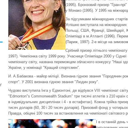
(1995). Бронзовий призер "Гран-прі"
у Монако (1995). У 1995 на міжнаро
За підсумками міжнародних стартів
Успішно виступала на міжнародних з
Польщі, США, Франції, Швейцарії, 
Олімпіаді в м.Атланті (1996). Пере
(Париж, 1997). 2-е місце на зимовом
Срібний призер літнього чемпіонату 
1997). Чемпіонка світу 1999 року. Учасниця Олімпіади 2000 у Сіднеї 
чемпіонату світу, названа переможцем обласного конкурсу "Наші зд
України, у номінації "Кращий спортсмен".
И. А.Бабакова - майор міліції. Визнана гідною звання "Городянин року
спорт". У 2001 визнана гідною звання "Людин року".
у
Чудово виступила Інга у Едмонтоні, де відбувся VІІІ чемпіонат світу
"Edmonton"s Commonwealth Stadіum" три тисячі атлетів з 210 країн с
в індивідуальних дисциплінах і 4 - в естафетах). Кожна трійка приз
тисяч доларів (60, 30 і 20 тисяч доларів). Призовий фонд у чотирьо
Правда, обіцяні 100 тисяч за встановлення на чемпіонаті світового р
І в останній день
титулованих наших