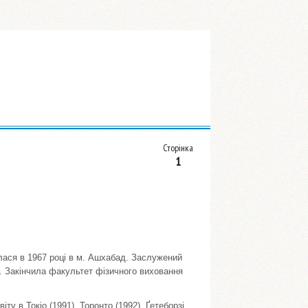
Сторінка
1
лася в 1967 році в м. Ашхабад. Заслужений
у. Закінчила факультет фізичного виховання
іту в Токіо (1991), Торонто (1992), Ґетеборзі