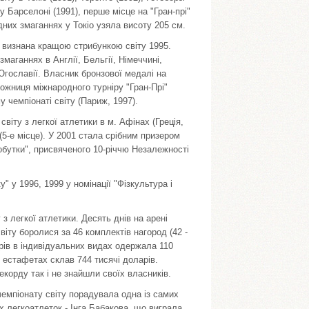
 у Барселоні (1991), перше місце на "Гран-прі"
дних змаганнях у Токіо узяла висоту 205 см.
 визнана кращою стрибункою світу 1995.
маганнях в Англії, Бельгії, Німеччині,
Югославії. Власник бронзової медалі на
можниця міжнародного турніру "Гран-Прі"
у чемпіонаті світу (Париж, 1997).
світу з легкої атлетики в м. Афінах (Греція,
(5-е місце). У 2001 стала срібним призером
обутки", присвяченого 10-річчю Незалежності
" у 1996, 1999 у номінації "Фізкультура і
 з легкої атлетики. Десять днів на арені
віту боролися за 46 комплектів нагород (42 -
ерів в індивідуальних видах одержала 110
х естафетах склав 744 тисячі доларів.
екорду так і не знайшли своїх власників.
 чемпіонату світу порадувала одна із самих
 легкоатлеток - Інга Бабакова, що виграла