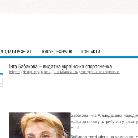
ДОДАТИ РЕФЕРАТ
ПОШУК РЕФЕРАТІВ
КОНТАКТИ
Інга Бабакова – видатна українська спортсменка
Реферати
/
Фізкультура, туризм
/
Інга Бабакова – видатна українська спортсменка
Бабакова Інга Альвідасівна народи
майстер спорту, стрибунка у висот
НГПІ.
Займала треті місця на чемпіонаті св