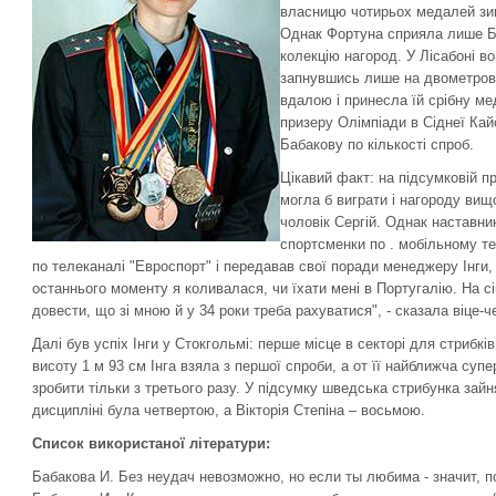
власницю чотирьох медалей зимо
Однак Фортуна сприяла лише Ба
колекцію нагород. У Лісабоні в
запнувшись лише на двометровій
вдалою і принесла їй срібну ме
призеру Олімпіади в Сіднеї Кай
Бабакову по кількості спроб.
Цікавий факт: на підсумковій п
могла б виграти і нагороду вищо
чоловік Сергій. Однак наставни
спортсменки по . мобільному те
по телеканалі "Евроспорт" і передавав свої поради менеджеру Інги,
останнього моменту я коливалася, чи їхати мені в Португалію. На сі
довести, що зі мною й у 34 роки треба рахуватися", - сказала віце-че
Далі був успіх Інги у Стокгольмі: перше місце в секторі для стрибкі
висоту 1 м 93 см Інга взяла з першої спроби, а от її найближча суп
зробити тільки з третього разу. У підсумку шведська стрибунка зайн
дисципліні була четвертою, а Вікторія Степіна – восьмою.
Список використаної літератури:
Бабакова И. Без неудач невозможно, но если ты любима - значит, по