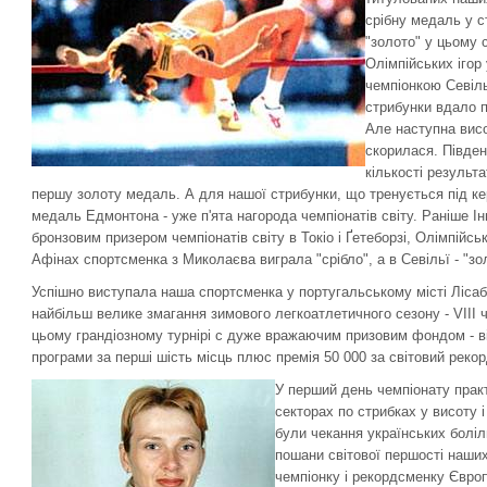
срібну медаль у с
"золото" у цьому 
Олімпійських ігор 
чемпіонкою Севіль
стрибунки вдало п
Але наступна висот
скорилася. Півде
кількості результ
першу золоту медаль. А для нашої стрибунки, що тренується під кер
медаль Едмонтона - уже п'ята нагорода чемпіонатів світу. Раніше Ін
бронзовим призером чемпіонатів світу в Токіо і Ґетеборзі, Олімпійськ
Афінах спортсменка з Миколаєва виграла "срібло", а в Севільї - "зо
Успішно виступала наша спортсменка у португальському місті Лісаб
найбільш велике змагання зимового легкоатлетичного сезону - VІІІ 
цьому грандіозному турнірі c дуже вражаючим призовим фондом - від
програми за перші шість місць плюс премія 50 000 за світовий рекорд
У перший день чемпіонату прак
секторах по стрибках у висоту і
були чекання українських боліл
пошани світової першості наших
чемпіонку і рекордсменку Європ