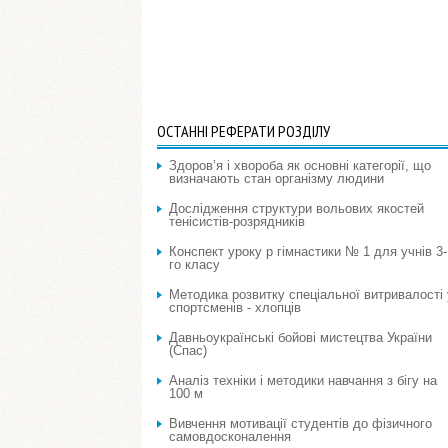
ОСТАННІ РЕФЕРАТИ РОЗДІЛУ
Здоров’я і хвороба як основні категорії, що
визначають стан організму людини
Дослідження структури вольових якостей
тенісистів-розрядників
Конспект уроку p гімнастики № 1 для учнів 3-
го класу
Методика розвитку спеціальної витривалості 
спортсменів - хлопців
Давньоукраїнські бойові мистецтва України
(Спас)
Аналіз техніки і методики навчання з бігу на
100 м
Вивчення мотивації студентів до фізичного
самовдосконалення