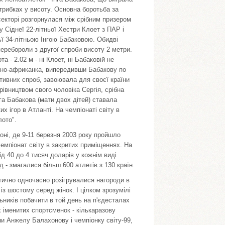
трибках у висоту. Основна боротьба за
секторі розгорнулася між срібним призером
у Сіднеї 22-літньої Хестри Клоет з ПАР і
ї 34-літньою Інгою Бабаковою. Обидві
еребороли з другої спроби висоту 2 метри.
а - 2.02 м - ні Клоет, ні Бабаковій не
нно-африканка, випередивши Бабакову по
ативних спроб, завоювала для своєї країни
івництвом свого чоловіка Сергія, срібна
га Бабакова (мати двох дітей) ставала
их ігор в Атланті. На чемпіонаті світу в
лото".
оні, де 9-11 березня 2003 року пройшло
чемпіонат світу в закритих приміщеннях. На
 40 до 4 тисяч доларів у кожнім виді
 - змагалися більш 600 атлетів з 130 країн.
тично одночасно розігрувалися нагороди в
 із шостому серед жінок. І цілком зрозумілі
ьників побачити в той день на п'єдесталах
 іменитих спортсменок - кількаразову
и Анжелу Балахонову і чемпіонку світу-99,