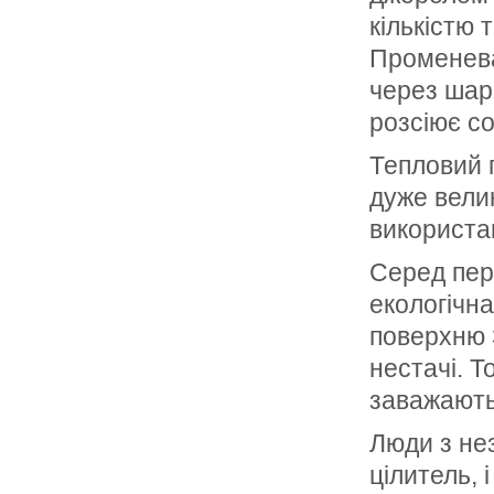
кількістю 
Променева
через шар
розсіює со
Тепловий п
дуже велик
використан
Серед пере
екологічн
поверхню 
нестачі. Т
заважають
Люди з нез
цілитель, 