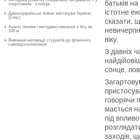
батьків на
спортсменів - хлопців
істотне е
Давньоукраїнські бойові мистецтва України
(Спас)
сказати, 
Аналіз техніки і методики навчання з бігу на
невичерпн
100 м
віку.
Вивчення мотивації студентів до фізичного
самовдосконалення
З давніх ч
найдійові
сонце, пов
Загартову
пристосува
говорячи п
мається на
під вплив
розглядати
заходів, щ