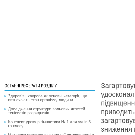
Загартову
ОСТАННІ РЕФЕРАТИ РОЗДІЛУ
удосконал
Здоров’я і хвороба як основні категорії, що
визначають стан організму людини
підвищення
Дослідження структури вольових якостей
приводить
тенісистів-розрядників
загартову
Конспект уроку p гімнастики № 1 для учнів 3-
го класу
зниження ї
Методика розвитку спеціальної витривалості у