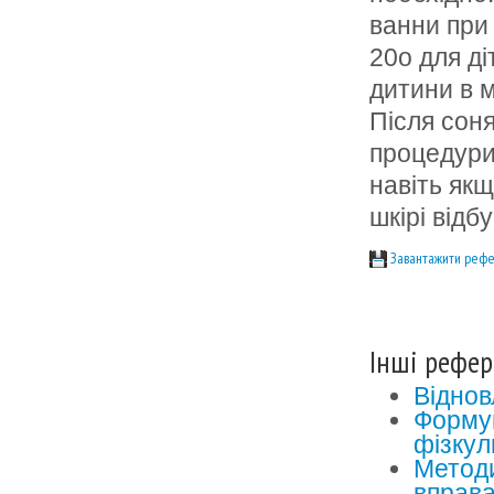
ванни при 
20o для ді
дитини в 
Після соня
процедури
навіть якщ
шкірі від
Завантажити рефе
Інші рефер
Віднов
Формув
фізкул
Методи
вправ