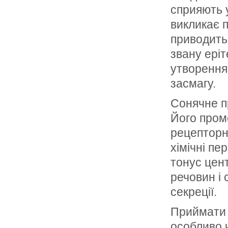
сприяють у
викликає 
приводить 
звану еріт
утворення
засмагу.
Сонячне п
Його пром
рецепторни
хімічні п
тонус цен
речовин і 
секреції.
Приймати 
особливо ч