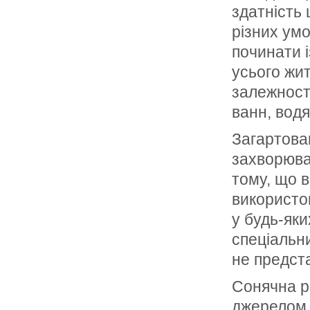
здатність 
різних ум
починати 
усього жи
залежності
ванн, вод
Загартова
захворюва
тому, що в
використов
у будь-яки
спеціальни
не предст
Сонячна р
джерелом 