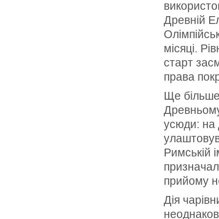
використо
Древній Ел
Олімпійськ
місяці. Рі
старт засм
права покр
Ще більше
Древньому
усюди: на 
улаштовув
Римській і
призначал
прийому н
Дія чарів
неоднакова