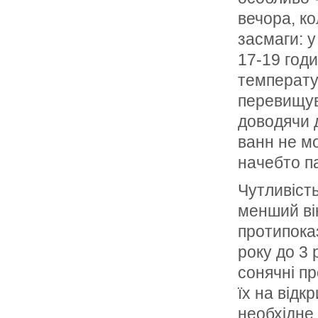
вечора, к
засмаги: у 
17-19 год
температур
перевищув
доводячи д
ванн не м
начебто п
Чутливіст
менший вік
протипока
року до 3 
сонячні п
їх на відк
необхідне