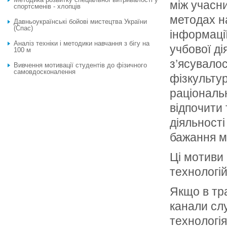
між учасн
спортсменів - хлопців
методах н
Давньоукраїнські бойові мистецтва України
(Спас)
інформаці
Аналіз техніки і методики навчання з бігу на
учбової ді
100 м
з’ясувалос
Вивчення мотивації студентів до фізичного
самовдосконалення
фізкульту
раціональ
відпочити 
діяльност
бажання м
Ці мотиви
технологій
Якщо в тр
канали слу
технологія