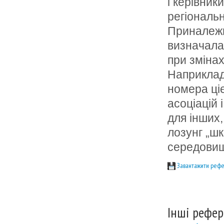
і керівник
регіональн
Приналежні
визначалас
при змінах
Наприклад
номера ціє
асоціацій 
для інших
лозунг „шк
середовищ
Завантажити рефе
Інші рефер