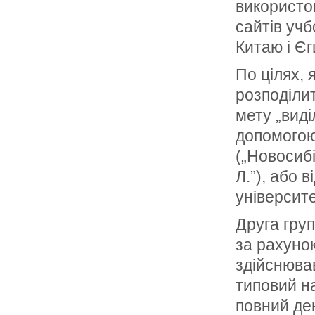
використо
сайтів учб
Китаю і Єг
По цілях, 
розподіли
мету „виді
допомогою
(„Новосиб
Л.”), або 
університе
Друга груп
за рахунок
здійснюва
типовий на
повний ден