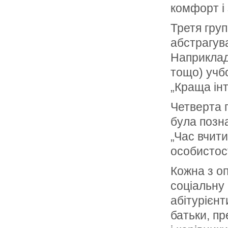
комфорт і 
Третя гру
абстрагува
Наприклад
тощо) учбо
„Краща інт
Четверта г
була позна
„Час вчити
особистост
Кожна з о
соціальну 
абітурієнт
батьки, пр