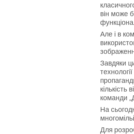
класичног
він може б
функціона
Але і в ко
використов
зображення
Завдяки ц
технологі
пропаганди
кількість 
команди „
На сьогодн
многоміль
Для розро