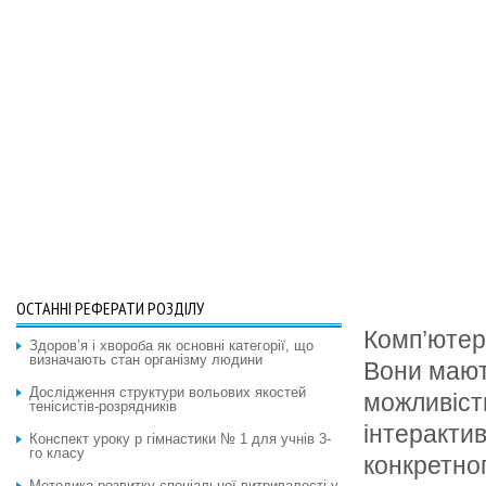
ОСТАННІ РЕФЕРАТИ РОЗДІЛУ
Комп’ютерн
Здоров’я і хвороба як основні категорії, що
визначають стан організму людини
Вони мають
Дослідження структури вольових якостей
можливіст
тенісистів-розрядників
інтерактив
Конспект уроку p гімнастики № 1 для учнів 3-
го класу
конкретно
Методика розвитку спеціальної витривалості у