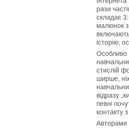
Інтернета 
рази част
складає 3
малюнок з
включають
історію, о
Особливо 
навчальних
стислій фо
ширше, ні
навчальних
відразу „к
певні почу
контакту з
Авторами в