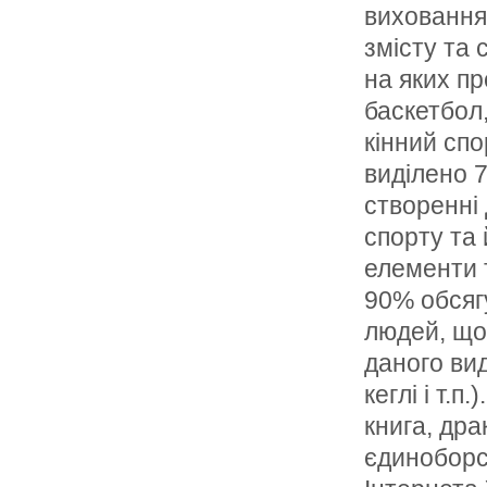
виховання
змісту та 
на яких пр
баскетбол,
кінний спо
виділено 
створенні
спорту та 
елементи 
90% обсягу
людей, що
даного вид
кеглі і т.
книга, дра
єдиноборс