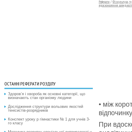
Реферати
/
Фізкультура, т
вдосконалення швидкості
ОСТАННІ РЕФЕРАТИ РОЗДІЛУ
Здоров’я і хвороба як основні категорії, що
визначають стан організму людини
• між кор
Дослідження структури вольових якостей
тенісистів-розрядників
відпочинку
Конспект уроку p гімнастики № 1 для учнів 3-
При вдоск
го класу
Методика розвитку спеціальної витривалості у