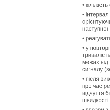
• кількість
• інтервал
орієнтуючи
наступної 
• реагуват
• у повто
триваліст
межах від 
сигналу (з
• після в
про час р
відчуття б
швидкості 
• вправи з