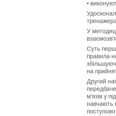
• виконуют
Удосконал
тренажерах
У методиц
взаємозв'
Суть перш
правила на
збільшуюч
на прийнят
Другий нап
передбачен
м'язів у п
навчають п
поступово 