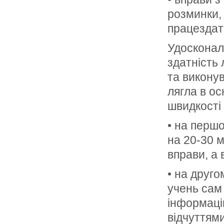
розминки,
працездат
Удосконал
здатність 
та виконув
лягла в о
швидкості 
• на першо
на 20-30 м
вправи, а 
• на друго
учень сам 
інформацію
відчуттями