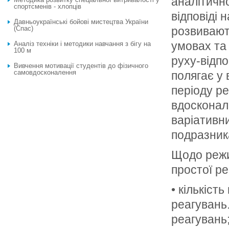
аналітично
спортсменів - хлопців
відповіді 
Давньоукраїнські бойові мистецтва України
(Спас)
розвивают
умовах та 
Аналіз техніки і методики навчання з бігу на
100 м
руху-відпо
Вивчення мотивації студентів до фізичного
самовдосконалення
полягає у 
періоду р
вдосконал
варіативни
подразник
Щодо режи
простої ре
• кількіст
реагувань
реагувань