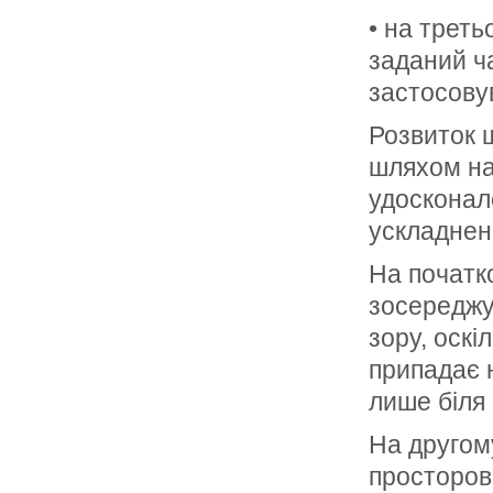
• на треть
заданий ча
застосову
Розвиток 
шляхом на
удосконал
ускладнен
На початк
зосереджую
зору, оскі
припадає 
лише біля
На другом
просторов