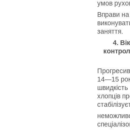
умов рухов
Вправи на
виконуват
заняття.
4. В
контрол
Прогресив
14—15 рокі
швидкість 
хлопців пр
стабілізує
неможливо
спеціаліз