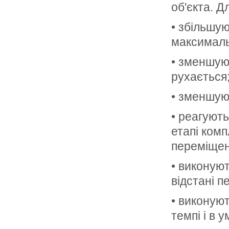
об'єкта. Д
• збільшую
максималь
• зменшуют
рухається
• зменшую
• реагують
етапі ком
переміщень
• виконую
відстані п
• виконуют
темпі і в 