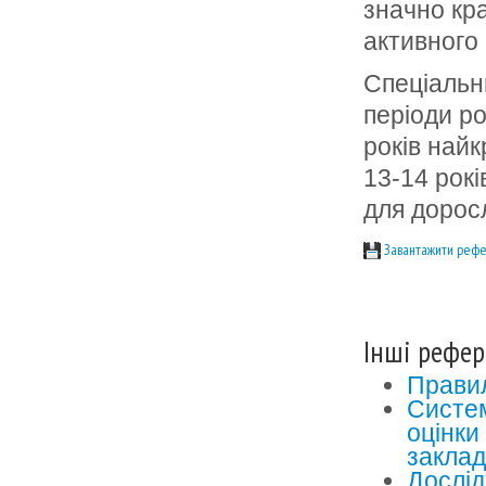
значно кр
активного
Спеціальн
періоди ро
років найк
13-14 рок
для дорос
Завантажити рефе
Інші рефер
Правил
Систем
оцінки
закла
Дослід