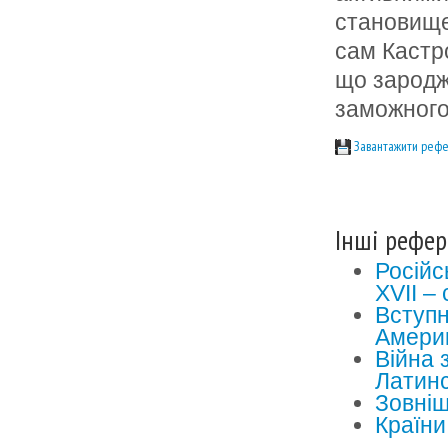
становищем
сам Кастро
що зароджу
заможного
Завантажити рефе
Інші рефер
Російс
ХVІІ – 
Вступн
Америк
Війна 
Латинс
Зовніш
Країни