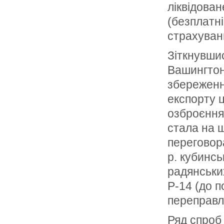
ліквідован
(безплатні
страхуванн
Зіткнувшис
Вашингтон
збереження
експорту ц
озброєння
стала на ш
переговор
р. кубинсь
радянських
Р-14 (до 
переправл
Ряд спроб