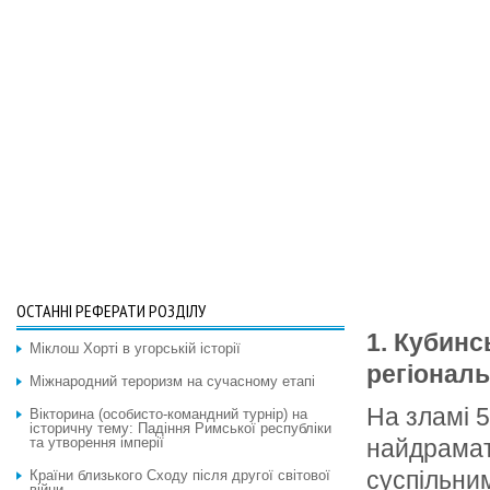
ОСТАННІ РЕФЕРАТИ РОЗДІЛУ
1.
Кубинсь
Міклош Хорті в угорській історії
регіональ
Міжнародний тероризм на сучасному етапі
На зламі 5
Вікторина (особисто-командний турнір) на
історичну тему: Падіння Римської республіки
та утворення імперії
найдрамат
суспільни
Країни близького Сходу після другої світової
війни