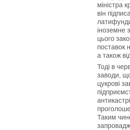
міністра к
він підпис
латифунди
іноземне 
цього зако
поставок 
а також ві
Тоді в чер
заводи, що
цукрові за
підприємст
антикастрі
проголоше
Таким чино
запровадж