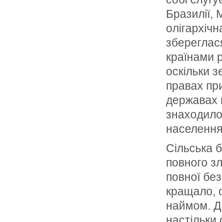
Бразилії, 
олігархічн
збереглас
країнами р
оскільки з
правах при
державах в
знаходилос
населення
Сільська 
повного з
повної без
кращало, о
наймом. Д
настільки