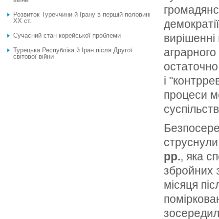
громадянс
Розвиток Туреччини й Ірану в першій половині
ХХ ст.
демократії
Сучасний стан корейської проблеми
вирішенні
аграрного 
Турецька Республіка й Іран після Другої
світової війни
остаточно
і "контрре
процеси м
суспільств
Безпосере
струснули
рр.
, яка с
збройних 
місяця піс
поміркован
зосередила