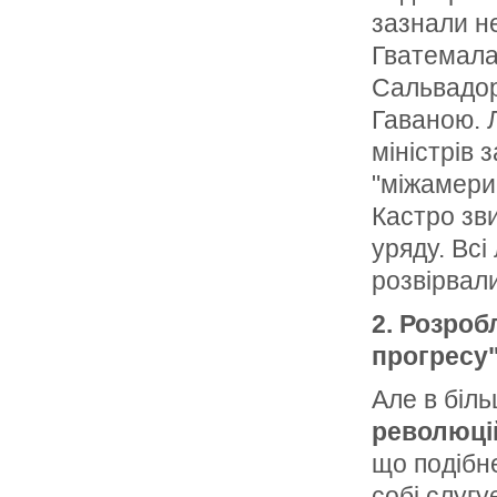
зазнали не
Гватемала,
Сальвадор
Гаваною. Л
міністрів
"міжамерик
Кастро зв
уряду. Вс
розвірвали
2.
Розробл
прогресу"
Але в біль
революці
що подібн
собі слугу