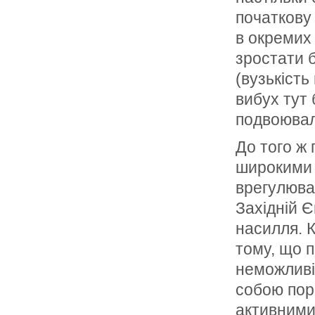
початкову 
в окремих
зростати 
(вузькість
вибух тут 
подвоювало
До того ж 
широкими 
врегулюва
Західній Є
насилля. 
тому, що п
неможливі 
собою порі
активними