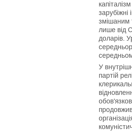
капіталіз
зарубіжні 
змішаним 
лише від 
доларів. У
середньор
середньом
У внутріш
партій рел
клерикальн
відновленн
обов'язков
продовжив
організац
комуністи