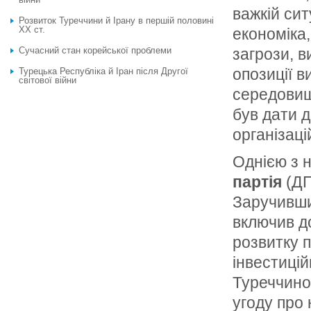
важкій сит
Розвиток Туреччини й Ірану в першій половині
ХХ ст.
економіка,
Сучасний стан корейської проблеми
загрози, 
опозиції в
Турецька Республіка й Іран після Другої
світової війни
середовищ
був дати д
організаці
Однією з н
партія
(ДП
Заручивши
включив д
розвитку 
інвестицій
Туреччино
угоду про 