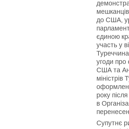
демонстра
мешканців
до США, ур
парламент
єдиною кр
участь у в
Туреччина
угоди про
США та Анг
міністрів 
оформлено
року після
в Організ
перенесен
Супутнє р