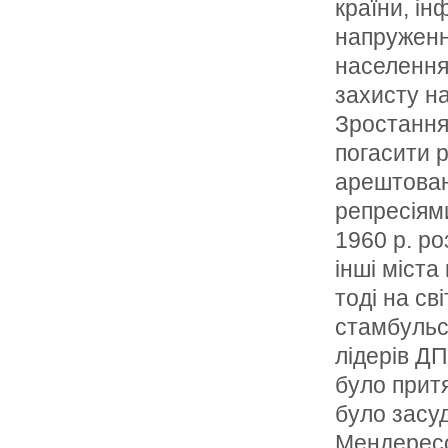
країни, ін
напруженн
населення 
захисту на
Зростання
погасити 
арештован
репресіям
1960 р. р
інші міста
тоді на св
стамбульсь
лідерів ДП
було притя
було засуд
Мендересо