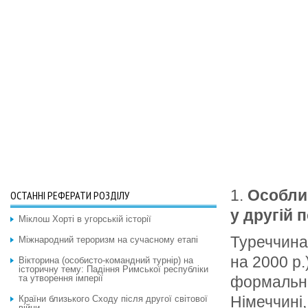
1.
Особли
ОСТАННІ РЕФЕРАТИ РОЗДІЛУ
у другій п
Міклош Хорті в угорській історії
Туреччина 
Міжнародний тероризм на сучасному етапі
на 2000 р.
Вікторина (особисто-командний турнір) на
історичну тему: Падіння Римської республіки
та утворення імперії
формально
Німеччині
Країни близького Сходу після другої світової
війни