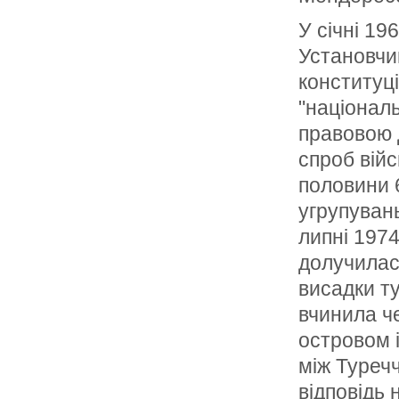
У січні 19
Установчим
конституці
"націонал
правовою 
спроб війс
половини 6
угрупуван
липні 1974
долучилас
висадки ту
вчинила ч
островом і
між Туреч
відповідь 