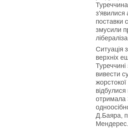
Туреччина 
з'явилися 
поставки с
змусили п
лібераліза
Ситуація з
верхніх е
Туреччині 
вивести су
жорстокої 
відбулися
отримала 
одноосібн
Д.Баяра, 
Мендерес.