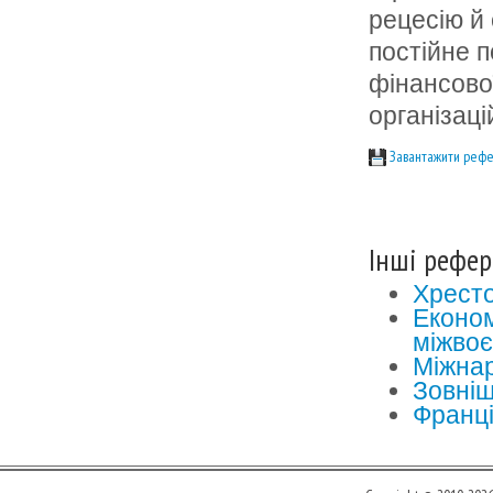
рецесію й 
постійне 
фінансово
організаці
Завантажити рефе
Інші рефер
Хресто
Економ
міжвоє
Міжнар
Зовніш
Франці