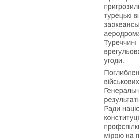
пригрозил
турецькі 
заокеансь
аеродрома
Туреччині
врегульова
угоди.
Поглиблен
військових
Генеральн
результаті
Ради націо
конституці
профспілк
мірою на 