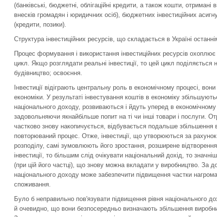
(банківські, бюджетні, облігаційні кредити, а також кошти, отримані в
внесків громадян і юридичних осіб), бюджетних інвестиційних асигн
(кредити, позики).
Структура інвестиційних ресурсів, що складається в Україні останн
Процес формування і використання інвестиційних ресурсів охоплює 
цикл. Якщо розглядати реальні інвестиції, то цей цикл поділяється н
будівництво; освоєння.
Інвестиції відіграють центральну роль в економічному процесі, вон
економіки. У результаті інвестування коштів в економіку збільшуют
національного доходу, розвиваються і йдуть уперед в економічному 
задовольняючи якнайбільше попит на ті чи інші товари і послуги. О
частково знову накопичується, відбувається подальше збільшення в
повторюваний процес. Отже, інвестиції, що утворюються за рахунок
розподілу, самі зумовлюють його зростання, розширене відтворенн
інвестиції, то більшим слід очікувати національний дохід, то значн
(при цій його частці), що знову можна вкладати у виробництво. За д
національного доходу може забезпечити підвищення частки нагром
споживання.
Було б неправильно пов'язувати підвищення рівня національного до
й очевидно, що вони безпосередньо визначають збільшення виробнич