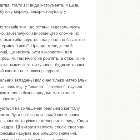
ицтва, тобто всі види інструмента, машин,
 збутову мережу, використовувану у
чих товарів тим, що останні задовольняють
ічно, забезпечуючи виробництво споживчих
ою якого збільшується національне багатство.
 терміну "гроші". Правда, менеджери й
гроші, що можуть бути використані для
оші як такі нічого не роблять, а отже, їх не
нти, машини, устаткування, будинки та інші
ий капітал не є таким ресурсом.
італьних вкладень) включає тільки матеріальні
 інвестиції у "знання", "інтелект", наукові
ховують лише безпосередньо матеріальні
інвестицій.
вуються на збільшення реального капіталу
 може бути пов'язане із придбанням нових
хів, мостів та різних інженерних споруд. Сюди
у кадрів. Ці витрати являють собою своєрідні
економіки набуває все більшого значення,
, машини і устаткування, а головне —