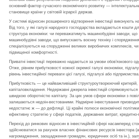
основний фактор сучасного економічного розвитку — інтелектуальн
становище країни у світовій ієрархії держав.
У системі відносин розширеного відтворення інвестиції виконують
Від того, у які галузі народного господарства вкладаються кошти д
структура економіки: чи переважатимуть машинобудівні заводи, що 
машинобудівні заводи, що випускають воєнну техніку і спорядженн
спеціалізуються на спорудженні великих виробничих комплексів, чи 
підвищеної комфортності.
Приватні інвестиції переважно надаються за умови обов'язкового од
Отже, рівнем прибутковості кожної окремої галузі економіки, підгал
рівень інвестиційної переваги цієї галузі, підгалузі або підприємства
Прибутковість — це найважливіший структуроутворюючий критерій, 
капіталовкладення. Недержавні джерела інвестицій спрямовуються н
швидкою оборотністю капіталу. За цих умов сфери економіки з пові
залишаються недоін-вестованими. Надмірне інвестування призводить 
недостатнє ж — до дефляції. Ці крайні полюси економічної політи
ефективну стратегію у сфері податків, державних витрат, кредитно
Перехід до ринкових відносин в інвестиційній сфері насамперед сто
здійснюватися за рахунок власних фінансових ресурсів інвестора (а
нагромадження, заощадження громадян, юридичних осіб та ін.), зал