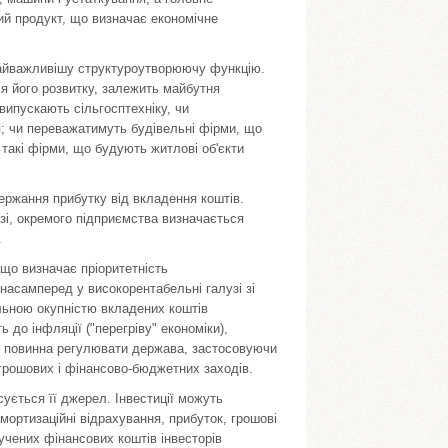
ий продукт, що визначає економічне
 найважливішу структуроутворюючу функцію.
ля його розвитку, залежить майбутня
випускають сільгосптехніку, чи
я; чи переважатимуть будівельні фірми, що
такі фірми, що будують житлові об'єкти
ержання прибутку від вкладення коштів.
узі, окремого підприємства визначається
.
що визначає пріоритетність
асамперед у високорентабельні галузі зі
льною окупністю вкладених коштів
до інфляції ("перегріву" економіки),
ки повинна регулювати держава, застосовуючи
-грошових і фінансово-бюджетних заходів.
сується її джерел. Інвестиції можуть
мортизаційні відрахування, прибуток, грошові
учених фінансових коштів інвесторів