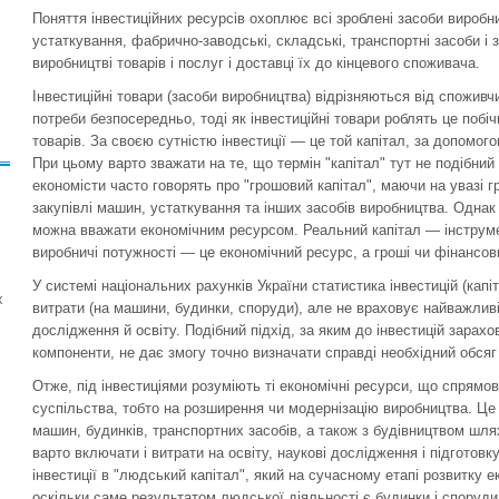
Поняття інвестиційних ресурсів охоплює всі зроблені засоби виробн
устаткування, фабрично-заводські, складські, транспортні засоби і
виробництві товарів і послуг і доставці їх до кінцевого споживача.
Інвестиційні товари (засоби виробництва) відрізняються від спожив
потреби безпосередньо, тоді як інвестиційні товари роблять це поб
товарів. За своєю сутністю інвестиції — це той капітал, за допомог
При цьому варто зважати на те, що термін "капітал" тут не подібний
економісти часто говорять про "грошовий капітал", маючи на увазі 
закупівлі машин, устаткування та інших засобів виробництва. Однак гр
можна вважати економічним ресурсом. Реальний капітал — інструме
виробничі потужності — це економічний ресурс, а гроші чи фінансов
У системі національних рахунків України статистика інвестицій (кап
х
витрати (на машини, будинки, споруди), але не враховує найважливіші
дослідження й освіту. Подібний підхід, за яким до інвестицій зара
компоненти, не дає змогу точно визначати справді необхідний обсяг 
Отже, під інвестиціями розуміють ті економічні ресурси, що спрямо
суспільства, тобто на розширення чи модернізацію виробництва. Це
машин, будинків, транспортних засобів, а також з будівництвом шля
варто включати і витрати на освіту, наукові дослідження і підготовк
інвестиції в "людський капітал", який на сучасному етапі розвитку 
оскільки саме результатом людської діяльності є будинки і споруди