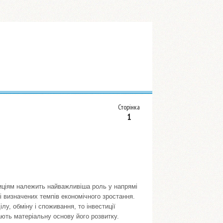
Сторінка
1
тиціям належить найважливіша роль у напрямі
і визначених темпів економічного зростання.
у, обміну і споживання, то інвестиції
ють матеріальну основу його розвитку.