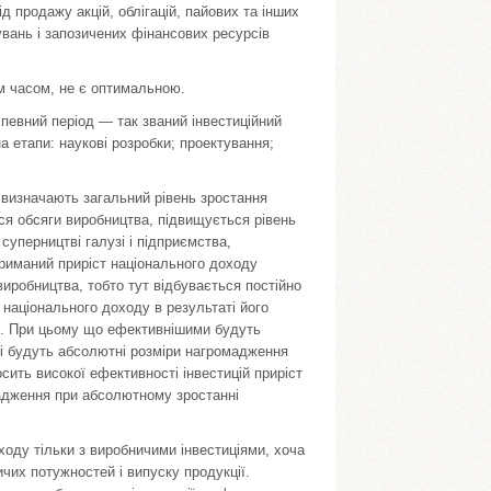
ід продажу акцій, облігацій, пайових та інших
увань і запозичених фінансових ресурсів
ім часом, не є оптимальною.
певний період — так званий інвестиційний
а етапи: наукові розробки; проектування;
и визначають загальний рівень зростання
ься обсяги виробництва, підвищується рівень
суперництві галузі і підприємства,
триманий приріст національного доходу
иробництва, тобто тут відбувається постійно
 національного доходу в результаті його
я. При цьому що ефективнішими будуть
іші будуть абсолютні розміри нагромадження
осить високої ефективності інвестицій приріст
адження при абсолютному зростанні
ходу тільки з виробничими інвестиціями, хоча
их потужностей і випуску продукції.