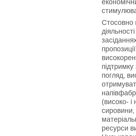
економічни
стимулюван
Стосовно п
діяльності
засідання
пропозиції
високорен
підтримку
погляд, в
отримуват
напівфабри
(високо- і
сировини, 
матеріаль
ресурси ви