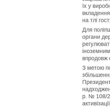
їх у вироб
вкладення 
на тлі гос
Для поліп
органи де
регулювати
іноземним
впродовж о
З метою п
збільшенн
Президент
надходжень
р. № 108/
активізаці