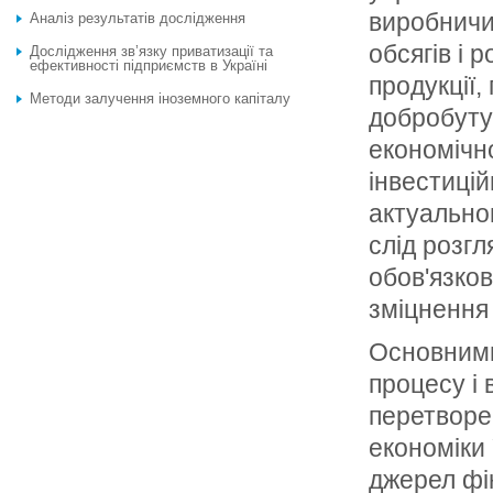
виробничи
Аналіз результатів дослідження
обсягів і
Дослідження зв’язку приватизації та
ефективності підприємств в Україні
продукції,
Методи залучення іноземного капіталу
добробуту
економічн
інвестицій
актуально
слід розг
обов'язко
зміцнення 
Основними
процесу і
перетворе
економіки 
джерел фін