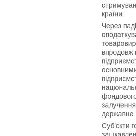
стримуванн
країни.
Через пад
оподаткув
товаровир
впродовж 
підприємс
основними
підприємст
національн
фондового
залучення
державне 
Суб'єкти г
зацікавле