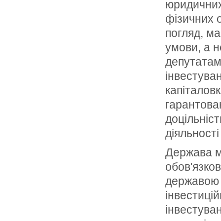
юридичних 
фізичних о
погляд, ма
умови, а н
депутатам
інвестуван
капіталовк
гарантова
доцільніс
діяльност
Держава м
обов'язков
державою 
інвестиці
інвестуван