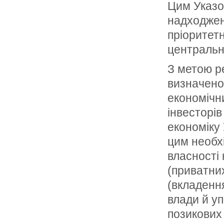
Цим Указо
надходжень
пріоритетн
центральни
З метою р
визначено
економічни
інвесторів
економіку 
цим необх
власності 
(приватних
(вкладенн
влади й у
позикових 