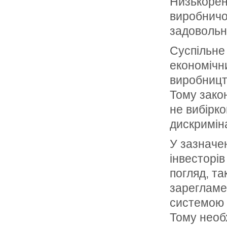
Низькорен
виробничо-
задовольн
Суспільне
економічн
виробницт
Тому закон
не вибірко
дискриміна
У зазначе
інвесторів
погляд, т
зарегламе
системою 
Тому необ